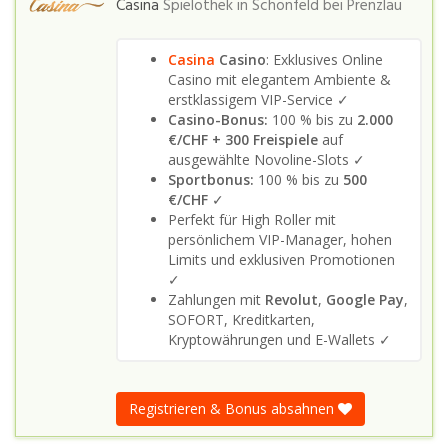
Casina
Spielothek in
Schönfeld bei Prenzlau
Casina
Casino
: Exklusives Online
Casino mit elegantem Ambiente &
erstklassigem VIP-Service ✓
Casino-Bonus:
100 % bis zu
2.000
€/CHF + 300 Freispiele
auf
ausgewählte Novoline-Slots ✓
Sportbonus:
100 % bis zu
500
€/CHF
✓
Perfekt für High Roller mit
persönlichem VIP-Manager, hohen
Limits und exklusiven Promotionen
✓
Zahlungen mit
Revolut
,
Google Pay
,
SOFORT, Kreditkarten,
Kryptowährungen und E-Wallets ✓
Registrieren & Bonus absahnen