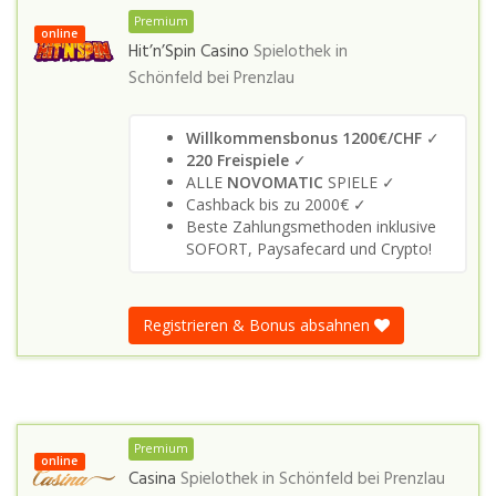
Premium
online
Hit’n’Spin Casino
Spielothek in
Schönfeld bei Prenzlau
Willkommensbonus 1200€/CHF
✓
220 Freispiele
✓
ALLE
NOVOMATIC
SPIELE ✓
Cashback bis zu 2000€ ✓
Beste Zahlungsmethoden inklusive
SOFORT, Paysafecard und Crypto!
Registrieren & Bonus absahnen
Premium
online
Casina
Spielothek in
Schönfeld bei Prenzlau