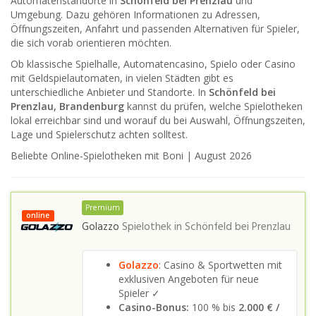
Automatenstandorte in
Schönfeld bei Prenzlau
und
Umgebung. Dazu gehören Informationen zu Adressen,
Öffnungszeiten, Anfahrt und passenden Alternativen für Spieler,
die sich vorab orientieren möchten.
Ob klassische Spielhalle, Automatencasino, Spielo oder Casino
mit Geldspielautomaten, in vielen Städten gibt es
unterschiedliche Anbieter und Standorte. In
Schönfeld bei
Prenzlau, Brandenburg
kannst du prüfen, welche Spielotheken
lokal erreichbar sind und worauf du bei Auswahl, Öffnungszeiten,
Lage und Spielerschutz achten solltest.
Beliebte Online-Spielotheken mit Boni | August 2026
Premium
online
Golazzo
Spielothek in
Schönfeld bei Prenzlau
Golazzo
: Casino & Sportwetten mit
exklusiven Angeboten für neue
Spieler ✓
Casino-Bonus:
100 % bis
2.000 € /