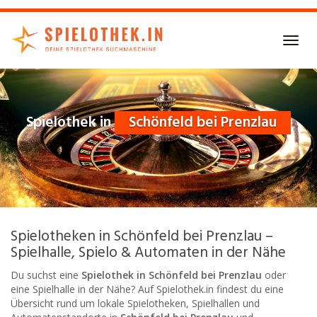
Skip
to
main
Toggl
content
navig
Spielothek in
Schönfeld bei Prenzlau
Spielotheken in Schönfeld bei Prenzlau –
Spielhalle, Spielo & Automaten in der Nähe
Du suchst eine
Spielothek in Schönfeld bei Prenzlau
oder
eine Spielhalle in der Nähe? Auf Spielothek.in findest du eine
Übersicht rund um lokale Spielotheken, Spielhallen und