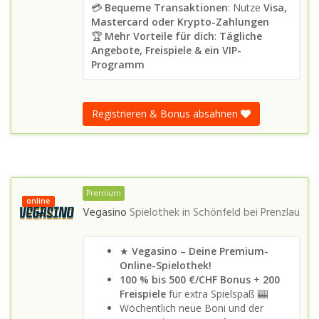
💳
Bequeme Transaktionen
: Nutze
Visa,
Mastercard oder Krypto-Zahlungen
🏆
Mehr Vorteile für dich
:
Tägliche
Angebote, Freispiele & ein VIP-
Programm
Registrieren & Bonus absahnen
Premium
online
Vegasino
Spielothek in
Schönfeld bei Prenzlau
★
Vegasino – Deine Premium-
Online-Spielothek!
100 % bis 500 €/CHF Bonus
+
200
Freispiele
für extra Spielspaß 🎰
Wöchentlich neue Boni und der