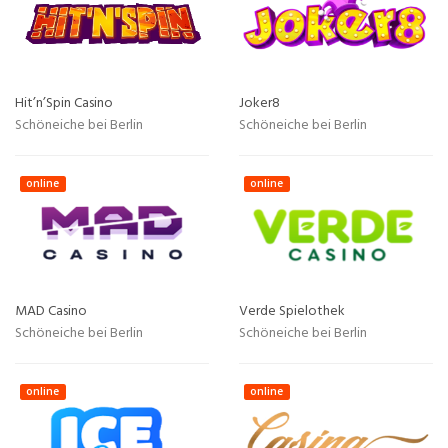
Hit’n’Spin Casino
Joker8
Schöneiche bei Berlin
Schöneiche bei Berlin
online
online
MAD Casino
Verde Spielothek
Schöneiche bei Berlin
Schöneiche bei Berlin
online
online