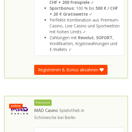
CHF + 200 Freispiele
✓
Sportbonus:
100 % bis
500 € / CHF
+ 20 € Gratiswette
✓
Perfekte Kombination aus Premium-
Casino, Live Casino und Sportwetten
mit hohen Limits ✓
Zahlungen mit
Revolut
,
SOFORT
,
Kreditkarten, Kryptowährungen und
E-Wallets ✓
Registrieren & Bonus absahnen
Premium
online
MAD Casino
Spielothek in
Schöneiche bei Berlin