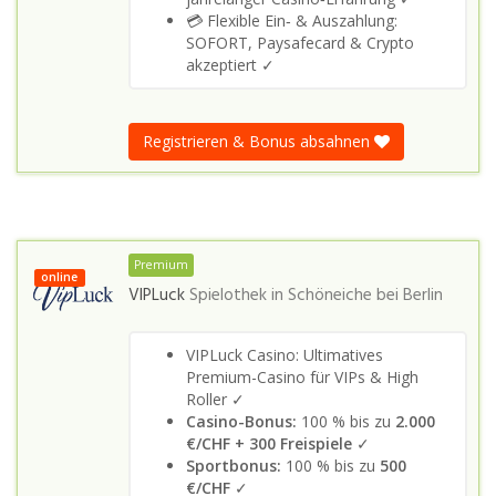
💳 Flexible Ein‑ & Auszahlung:
SOFORT, Paysafecard & Crypto
akzeptiert ✓
Registrieren & Bonus absahnen
Premium
online
VIPLuck
Spielothek in
Schöneiche bei Berlin
VIPLuck Casino: Ultimatives
Premium-Casino für VIPs & High
Roller ✓
Casino-Bonus:
100 % bis zu
2.000
€/CHF + 300 Freispiele
✓
Sportbonus:
100 % bis zu
500
€/CHF
✓