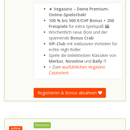
★
Vegasino – Deine Premium-
Online-Spielothek!
100 % bis 500 €/CHF Bonus
+
200
Freispiele
für extra Spielspaß 🎰
Wöchentlich neue Boni und der
spannende
Bonus Crab
VIP-Club
mit exklusiven Vorteilen für
echte High Roller
Spiele die beliebtesten Klassiker von
Merkur
,
Novoline
und
Bally
🃏
> Zum
ausführlichen Vegasino
Casinotest
Registrieren & Bonus absahnen
Premium
online