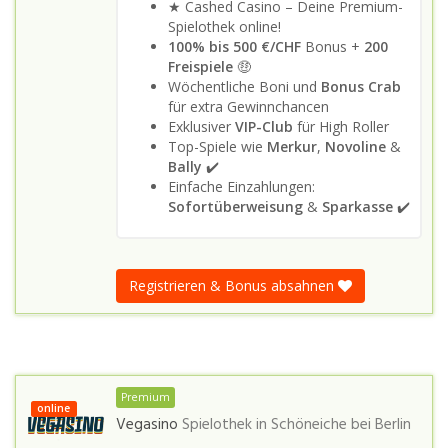
★ Cashed Casino – Deine Premium-
Spielothek online!
100% bis 500 €/CHF
Bonus +
200
Freispiele
🤑
Wöchentliche Boni und
Bonus Crab
für extra Gewinnchancen
Exklusiver
VIP-Club
für High Roller
Top-Spiele wie
Merkur
,
Novoline
&
Bally
✔️
Einfache Einzahlungen:
Sofortüberweisung
&
Sparkasse
✔️
Registrieren & Bonus absahnen
Premium
online
Vegasino
Spielothek in
Schöneiche bei Berlin