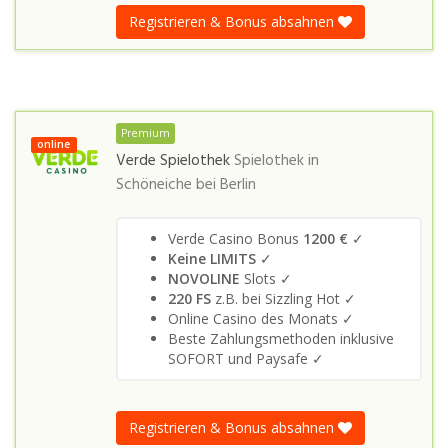
Registrieren & Bonus absahnen
Premium
online
Verde Spielothek
Spielothek in
Schöneiche bei Berlin
Verde Casino Bonus
1200 €
✓
Keine LIMITS
✓
NOVOLINE
Slots ✓
220
FS
z.B. bei Sizzling Hot ✓
Online Casino des Monats ✓
Beste Zahlungsmethoden inklusive
SOFORT und Paysafe ✓
Registrieren & Bonus absahnen