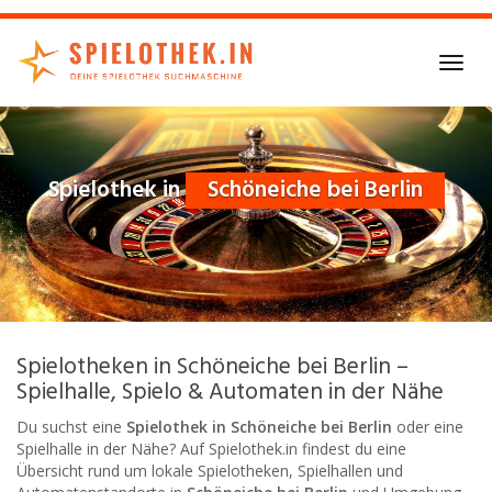
Skip
to
main
Toggl
content
navig
Spielothek in
Schöneiche bei Berlin
Spielotheken in Schöneiche bei Berlin –
Spielhalle, Spielo & Automaten in der Nähe
Du suchst eine
Spielothek in Schöneiche bei Berlin
oder eine
Spielhalle in der Nähe? Auf Spielothek.in findest du eine
Übersicht rund um lokale Spielotheken, Spielhallen und