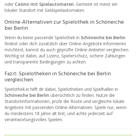
oder
Casino mit Spielautomaten
. Gemeint ist meist ein
lokaler Standort mit Geldspielautomaten.
Online-Alternativen zur Spielothek in Schöneiche
bei Berlin
Wenn du keine passende Spielothek in
Schöneiche bei Berlin
findest oder dich zusätzlich über Online-Angebote informieren
möchtest, kannst du auch geprüfte Online-Anbieter vergleichen.
Wichtig ist dabei, auf Lizenz, Spielerschutz, sichere Zahlungen
und transparente Bedingungen zu achten.
Fazit: Spielotheken in Schöneiche bei Berlin
vergleichen
Spielothek.in hilft dir dabei, Spielotheken und Spielhallen in
Schöneiche bei Berlin
übersichtlich zu finden. Nutze die
Standortinformationen, prüfe die Route und vergleiche lokale
Angebote mit passenden Online-Alternativen. Spiele nur, wenn
du mindestens 18 Jahre alt bist, und achte jederzeit auf
verantwortungsvolles Spielen.