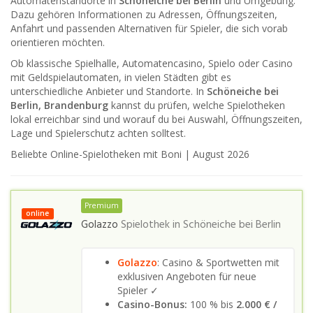
Automatenstandorte in
Schöneiche bei Berlin
und Umgebung.
Dazu gehören Informationen zu Adressen, Öffnungszeiten,
Anfahrt und passenden Alternativen für Spieler, die sich vorab
orientieren möchten.
Ob klassische Spielhalle, Automatencasino, Spielo oder Casino
mit Geldspielautomaten, in vielen Städten gibt es
unterschiedliche Anbieter und Standorte. In
Schöneiche bei
Berlin, Brandenburg
kannst du prüfen, welche Spielotheken
lokal erreichbar sind und worauf du bei Auswahl, Öffnungszeiten,
Lage und Spielerschutz achten solltest.
Beliebte Online-Spielotheken mit Boni | August 2026
Premium
online
Golazzo
Spielothek in
Schöneiche bei Berlin
Golazzo
: Casino & Sportwetten mit
exklusiven Angeboten für neue
Spieler ✓
Casino-Bonus:
100 % bis
2.000 € /