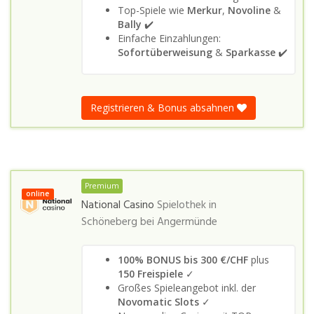
Top-Spiele wie
Merkur
,
Novoline
&
Bally
✔️
Einfache Einzahlungen:
Sofortüberweisung
&
Sparkasse
✔️
Registrieren & Bonus absahnen
Premium
online
National Casino
Spielothek in
Schöneberg bei Angermünde
100% BONUS bis 300 €/CHF
plus
150 Freispiele
✓
Großes Spieleangebot inkl. der
Novomatic Slots
✓