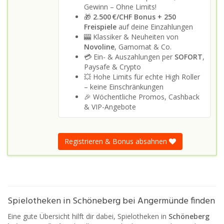
Gewinn – Ohne Limits!
🎁
2.500 €/CHF Bonus + 250
Freispiele
auf deine Einzahlungen
🎰 Klassiker & Neuheiten von
Novoline
, Gamomat & Co.
💳 Ein- & Auszahlungen per
SOFORT
,
Paysafe & Crypto
💥 Hohe Limits für echte High Roller
– keine Einschränkungen
🎉 Wöchentliche Promos, Cashback
& VIP-Angebote
Registrieren & Bonus absahnen
Spielotheken in Schöneberg bei Angermünde finden
Eine gute Übersicht hilft dir dabei, Spielotheken in
Schöneberg