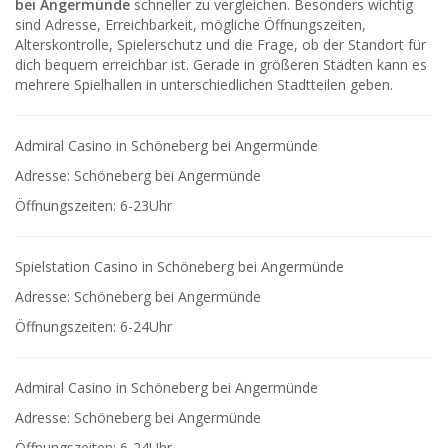
bei Angermünde
schneller zu vergleichen. Besonders wichtig
sind Adresse, Erreichbarkeit, mögliche Öffnungszeiten,
Alterskontrolle, Spielerschutz und die Frage, ob der Standort für
dich bequem erreichbar ist. Gerade in größeren Städten kann es
mehrere Spielhallen in unterschiedlichen Stadtteilen geben.
Admiral Casino in Schöneberg bei Angermünde
Adresse: Schöneberg bei Angermünde
Öffnungszeiten: 6-23Uhr
Spielstation Casino in Schöneberg bei Angermünde
Adresse: Schöneberg bei Angermünde
Öffnungszeiten: 6-24Uhr
Admiral Casino in Schöneberg bei Angermünde
Adresse: Schöneberg bei Angermünde
Öffnungszeiten: 6-24Uhr