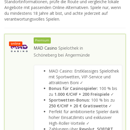
Standortinformationen, prüfe die Route und vergleiche lokale
Angebote mit passenden Online-Alternativen. Spiele nur, wenn
du mindestens 18 Jahre alt bist, und achte jederzeit auf
verantwortungsvolles Spielen.
Premium
online
MAD Casino
Spielothek in
Schöneberg bei Angermünde
MAD Casino: Erstklassiges Spielothek
mit Sportwetten, VIP-Service und
attraktiven Boni ✓
Bonus für Casinospieler:
100 % bis
zu
1.000 €/CHF + 200 Freispiele
✓
Sportwetten-Bonus:
100 % bis zu
250 €/CHF + 20 € Gratiswette
✓
Perfekt für ambitionierte Spieler dank
hoher Einsatzlimits und exklusiver
High-Roller-Vorteile ✓
Zahlungen über
Revolut
,
SOFORT
,