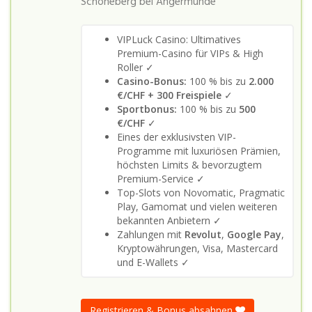
Schöneberg bei Angermünde
VIPLuck Casino: Ultimatives
Premium-Casino für VIPs & High
Roller ✓
Casino-Bonus:
100 % bis zu
2.000
€/CHF + 300 Freispiele
✓
Sportbonus:
100 % bis zu
500
€/CHF
✓
Eines der exklusivsten VIP-
Programme mit luxuriösen Prämien,
höchsten Limits & bevorzugtem
Premium-Service ✓
Top-Slots von Novomatic, Pragmatic
Play, Gamomat und vielen weiteren
bekannten Anbietern ✓
Zahlungen mit
Revolut
,
Google Pay
,
Kryptowährungen, Visa, Mastercard
und E-Wallets ✓
Registrieren & Bonus absahnen