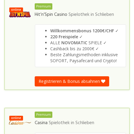
Premium
online
Hit’n’Spin Casino
Spielothek in
Schlieben
Willkommensbonus 1200€/CHF
✓
220 Freispiele
✓
ALLE
NOVOMATIC
SPIELE ✓
Cashback bis zu 2000€ ✓
Beste Zahlungsmethoden inklusive
SOFORT, Paysafecard und Crypto!
Registrieren & Bonus absahnen
Premium
online
Casina
Spielothek in
Schlieben