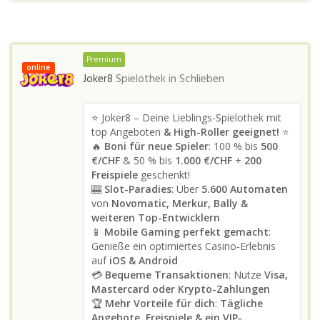
Premium
online
Joker8
Spielothek in
Schlieben
⭐ Joker8 – Deine Lieblings-Spielothek mit
top Angeboten
& High-Roller geeignet!
⭐
🔥
Boni für neue Spieler
: 100 % bis
500
€/CHF
& 50 % bis
1.000 €/CHF
+
200
Freispiele
geschenkt!
🎰
Slot-Paradies
: Über
5.600 Automaten
von
Novomatic, Merkur, Bally &
weiteren Top-Entwicklern
📱
Mobile Gaming perfekt gemacht
:
Genieße ein optimiertes Casino-Erlebnis
auf
iOS & Android
💳
Bequeme Transaktionen
: Nutze
Visa,
Mastercard oder Krypto-Zahlungen
🏆
Mehr Vorteile für dich
:
Tägliche
Angebote, Freispiele & ein VIP-