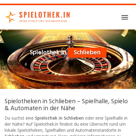
Skip
to
main
Toggl
content
navig
Spielothek in
Schlieben
Spielotheken in Schlieben – Spielhalle, Spielo
& Automaten in der Nähe
Du suchst eine
Spielothek in Schlieben
oder eine Spielhalle in
der Nähe? Auf Spielothek.in findest du eine Übersicht rund um
lokale Spielotheken, Spielhallen und Automatenstandorte in