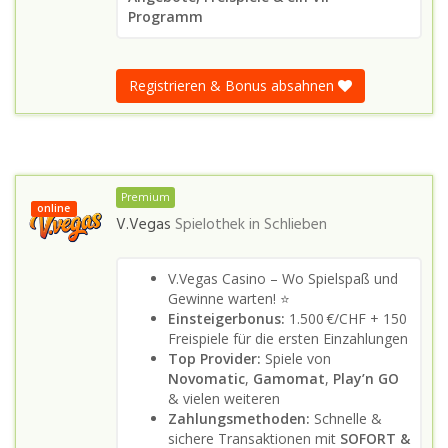
Programm
Registrieren & Bonus absahnen
Premium
online
V.Vegas
Spielothek in
Schlieben
V.Vegas Casino – Wo Spielspaß und
Gewinne warten! ⭐
Einsteigerbonus:
1.500 €/CHF + 150
Freispiele für die ersten Einzahlungen
Top Provider:
Spiele von
Novomatic
,
Gamomat
,
Play’n GO
& vielen weiteren
Zahlungsmethoden:
Schnelle &
sichere Transaktionen mit
SOFORT &