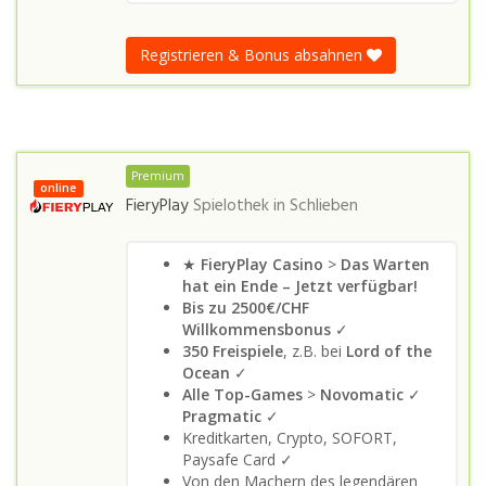
Registrieren & Bonus absahnen
Premium
online
FieryPlay
Spielothek in
Schlieben
★
FieryPlay Casino
>
Das Warten
hat ein Ende – Jetzt verfügbar!
Bis zu 2500€/CHF
Willkommensbonus
✓
350 Freispiele
, z.B. bei
Lord of the
Ocean
✓
Alle Top-Games
>
Novomatic
✓
Pragmatic
✓
Kreditkarten, Crypto, SOFORT,
Paysafe Card ✓
Von den Machern des legendären