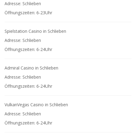
Adresse: Schlieben
Öffnungszeiten: 6-23Uhr
Spielstation Casino in Schlieben
Adresse: Schlieben
Öffnungszeiten: 6-24Uhr
Admiral Casino in Schlieben
Adresse: Schlieben
Öffnungszeiten: 6-24Uhr
VulkanVegas Casino in Schlieben
Adresse: Schlieben
Öffnungszeiten: 6-24Uhr