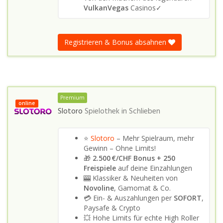
VulkanVegas
Casinos✓
Registrieren & Bonus absahnen
Premium
online
Slotoro
Spielothek in
Schlieben
⭐
Slotoro
– Mehr Spielraum, mehr
Gewinn – Ohne Limits!
🎁
2.500 €/CHF Bonus + 250
Freispiele
auf deine Einzahlungen
🎰 Klassiker & Neuheiten von
Novoline
, Gamomat & Co.
💳 Ein- & Auszahlungen per
SOFORT
,
Paysafe & Crypto
💥 Hohe Limits für echte High Roller