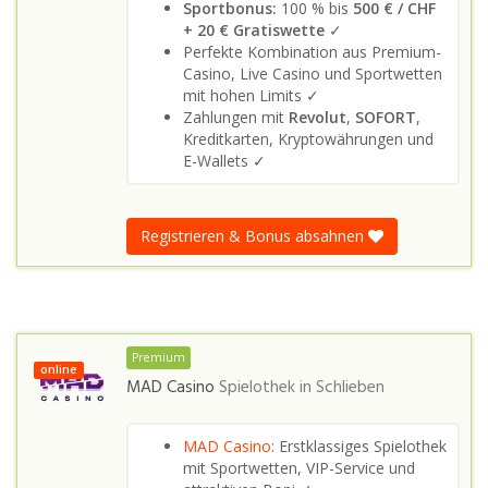
Sportbonus:
100 % bis
500 € / CHF
+ 20 € Gratiswette
✓
Perfekte Kombination aus Premium-
Casino, Live Casino und Sportwetten
mit hohen Limits ✓
Zahlungen mit
Revolut
,
SOFORT
,
Kreditkarten, Kryptowährungen und
E-Wallets ✓
Registrieren & Bonus absahnen
Premium
online
MAD Casino
Spielothek in
Schlieben
MAD Casino
: Erstklassiges Spielothek
mit Sportwetten, VIP-Service und