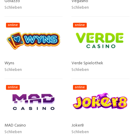
Golazzo
Vegasino
Schlieben
Schlieben
online
online
Wyns
Verde Spielothek
Schlieben
Schlieben
online
online
MAD Casino
Joker8
Schlieben
Schlieben