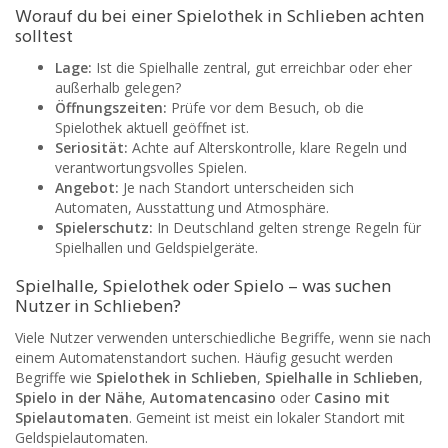
Worauf du bei einer Spielothek in Schlieben achten
solltest
Lage:
Ist die Spielhalle zentral, gut erreichbar oder eher
außerhalb gelegen?
Öffnungszeiten:
Prüfe vor dem Besuch, ob die
Spielothek aktuell geöffnet ist.
Seriosität:
Achte auf Alterskontrolle, klare Regeln und
verantwortungsvolles Spielen.
Angebot:
Je nach Standort unterscheiden sich
Automaten, Ausstattung und Atmosphäre.
Spielerschutz:
In Deutschland gelten strenge Regeln für
Spielhallen und Geldspielgeräte.
Spielhalle, Spielothek oder Spielo – was suchen
Nutzer in Schlieben?
Viele Nutzer verwenden unterschiedliche Begriffe, wenn sie nach
einem Automatenstandort suchen. Häufig gesucht werden
Begriffe wie
Spielothek in Schlieben
,
Spielhalle in Schlieben
,
Spielo in der Nähe
,
Automatencasino
oder
Casino mit
Spielautomaten
. Gemeint ist meist ein lokaler Standort mit
Geldspielautomaten.