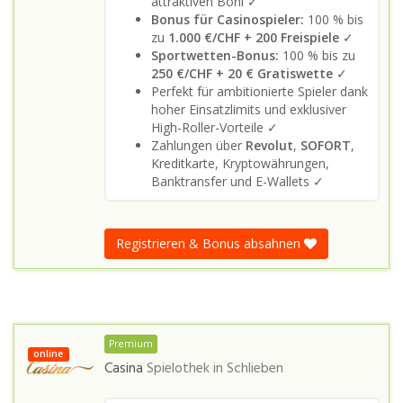
attraktiven Boni ✓
Bonus für Casinospieler:
100 % bis
zu
1.000 €/CHF + 200 Freispiele
✓
Sportwetten-Bonus:
100 % bis zu
250 €/CHF + 20 € Gratiswette
✓
Perfekt für ambitionierte Spieler dank
hoher Einsatzlimits und exklusiver
High-Roller-Vorteile ✓
Zahlungen über
Revolut
,
SOFORT
,
Kreditkarte, Kryptowährungen,
Banktransfer und E-Wallets ✓
Registrieren & Bonus absahnen
Premium
online
Casina
Spielothek in
Schlieben