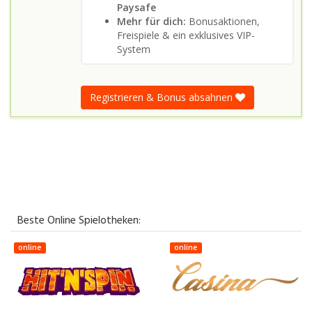
Paysafe
Mehr für dich:
Bonusaktionen,
Freispiele & ein exklusives VIP-
System
Registrieren & Bonus absahnen
Beste Online Spielotheken:
online
online