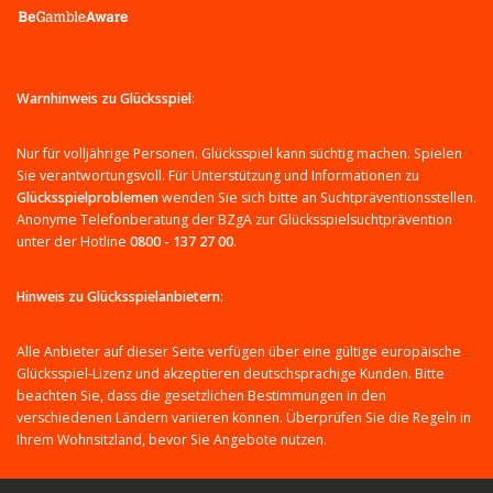
Warnhinweis zu Glücksspiel
:
Nur für volljährige Personen. Glücksspiel kann süchtig machen. Spielen
Sie verantwortungsvoll. Für Unterstützung und Informationen zu
Glücksspielproblemen
wenden Sie sich bitte an Suchtpräventionsstellen.
Anonyme Telefonberatung der BZgA zur Glücksspielsuchtprävention
unter der Hotline
0800 - 137 27 00
.
Hinweis zu Glücksspielanbietern
:
Alle Anbieter auf dieser Seite verfügen über eine gültige europäische
Glücksspiel-Lizenz und akzeptieren deutschsprachige Kunden. Bitte
beachten Sie, dass die gesetzlichen Bestimmungen in den
verschiedenen Ländern variieren können. Überprüfen Sie die Regeln in
Ihrem Wohnsitzland, bevor Sie Angebote nutzen.