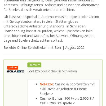
Schlieben
und Umgebung. Dazu gehören Informationen zu
Adressen, Öffnungszeiten, Anfahrt und passenden Alternativen
für Spieler, die sich vorab orientieren möchten.
Ob klassische Spielhalle, Automatencasino, Spielo oder Casino
mit Geldspielautomaten, in vielen Städten gibt es
unterschiedliche Anbieter und Standorte. In
Schlieben,
Brandenburg
kannst du prüfen, welche Spielotheken lokal
erreichbar sind und worauf du bei Auswahl, Öffnungszeiten,
Lage und Spielerschutz achten solltest.
Beliebte Online-Spielotheken mit Boni | August 2026
Premium
online
Golazzo
Spielothek in
Schlieben
Golazzo
: Casino & Sportwetten mit
exklusiven Angeboten für neue
Spieler ✓
Casino-Bonus:
100 % bis
2.000 € /
CHF + 200 Freispiele
✓