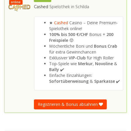
online
Cashed
Spielothek in
Schilda
★
Cashed
Casino – Deine Premium-
Spielothek online!
100% bis 500 €/CHF
Bonus +
200
Freispiele
🤑
Wöchentliche Boni und
Bonus Crab
für extra Gewinnchancen
Exklusiver
VIP-Club
für High Roller
Top-Spiele wie
Merkur
,
Novoline
&
Bally
✔️
Einfache Einzahlungen:
Sofortüberweisung
&
Sparkasse
✔️
Registrieren & Bonus absahnen