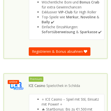
Wöchentliche Boni und
Bonus Crab
für extra Gewinnchancen
Exklusiver
VIP-Club
für High Roller
Top-Spiele wie
Merkur
,
Novoline
&
Bally
✔️
Einfache Einzahlungen:
Sofortüberweisung
&
Sparkasse
✔️
Registrieren & Bonus absahnen
Premium
online
ICE Casino
Spielothek in
Schilda
⭐ ICE Casino – Spiel mit Stil, Einsatz
mit Power! ⭐
🔥 Startbonus: Bis zu €1.500 mit