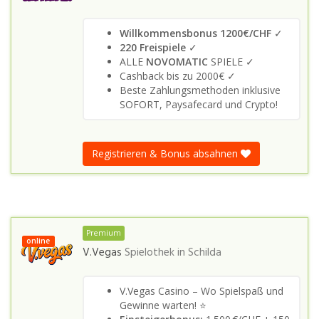
Willkommensbonus 1200€/CHF
✓
220 Freispiele
✓
ALLE
NOVOMATIC
SPIELE ✓
Cashback bis zu 2000€ ✓
Beste Zahlungsmethoden inklusive
SOFORT, Paysafecard und Crypto!
Registrieren & Bonus absahnen
Premium
online
V.Vegas
Spielothek in
Schilda
V.Vegas Casino – Wo Spielspaß und
Gewinne warten! ⭐