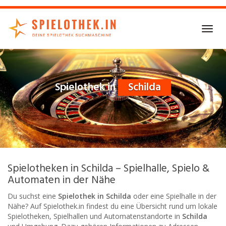
Skip
to
main
Toggl
content
navig
Spielothek in
Schilda
Spielotheken in Schilda – Spielhalle, Spielo &
Automaten in der Nähe
Du suchst eine
Spielothek in Schilda
oder eine Spielhalle in der
Nähe? Auf Spielothek.in findest du eine Übersicht rund um lokale
Spielotheken, Spielhallen und Automatenstandorte in
Schilda