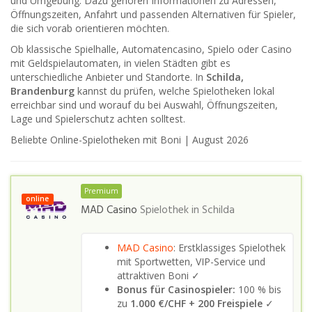
und Umgebung. Dazu gehören Informationen zu Adressen,
Öffnungszeiten, Anfahrt und passenden Alternativen für Spieler,
die sich vorab orientieren möchten.
Ob klassische Spielhalle, Automatencasino, Spielo oder Casino
mit Geldspielautomaten, in vielen Städten gibt es
unterschiedliche Anbieter und Standorte. In
Schilda,
Brandenburg
kannst du prüfen, welche Spielotheken lokal
erreichbar sind und worauf du bei Auswahl, Öffnungszeiten,
Lage und Spielerschutz achten solltest.
Beliebte Online-Spielotheken mit Boni | August 2026
Premium
online
MAD Casino
Spielothek in
Schilda
MAD Casino
: Erstklassiges Spielothek
mit Sportwetten, VIP-Service und
attraktiven Boni ✓
Bonus für Casinospieler:
100 % bis
zu
1.000 €/CHF + 200 Freispiele
✓