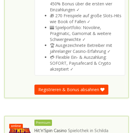
450% Bonus über die ersten vier
Einzahlungen ✓
🎁 270 Freispiele auf große Slots‑Hits
wie Book of Fallen ✓
🎰 Spielportfolio: Novoline,
Pragmatic, Gamomat & weitere
Schwergewichte ✓
🏆 Ausgezeichnete Betreiber mit
jahrelanger Casino‑Erfahrung ✓
💳 Flexible Ein‑ & Auszahlung:
SOFORT, Paysafecard & Crypto
akzeptiert ✓
Registrieren & Bonus absahnen
Premium
online
Hit’n’Spin Casino
Spielothek in
Schilda