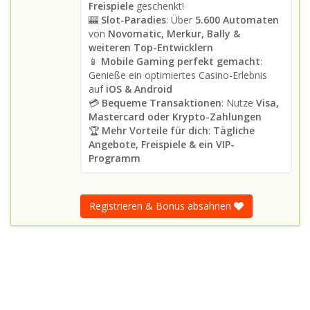
Freispiele
geschenkt!
🎰
Slot-Paradies
: Über
5.600 Automaten
von
Novomatic, Merkur, Bally &
weiteren Top-Entwicklern
📱
Mobile Gaming perfekt gemacht
:
Genieße ein optimiertes Casino-Erlebnis
auf
iOS & Android
💳
Bequeme Transaktionen
: Nutze
Visa,
Mastercard oder Krypto-Zahlungen
🏆
Mehr Vorteile für dich
:
Tägliche
Angebote, Freispiele & ein VIP-
Programm
Registrieren & Bonus absahnen