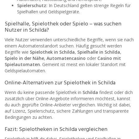
Spielerschutz:
In Deutschland gelten strenge Regeln für
Spielhallen und Geldspielgeräte.
Spielhalle, Spielothek oder Spielo – was suchen
Nutzer in Schilda?
Viele Nutzer verwenden unterschiedliche Begriffe, wenn sie nach
einem Automatenstandort suchen. Häufig gesucht werden
Begriffe wie
Spielothek in Schilda
,
Spielhalle in Schilda
,
Spielo in der Nähe
,
Automatencasino
oder
Casino mit
Spielautomaten
. Gemeint ist meist ein lokaler Standort mit
Geldspielautomaten.
Online-Alternativen zur Spielothek in Schilda
Wenn du keine passende Spielothek in
Schilda
findest oder dich
zusätzlich über Online-Angebote informieren möchtest, kannst
du auch geprüfte Online-Anbieter vergleichen. Wichtig ist dabei,
auf Lizenz, Spielerschutz, sichere Zahlungen und transparente
Bedingungen zu achten.
Fazit: Spielotheken in Schilda vergleichen
Spielothek.in hilft dir dabei, Spielotheken und Spielhallen in