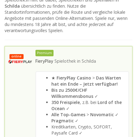
Schilda
übersichtlich zu finden. Nutze die
Standortinformationen, prüfe die Route und vergleiche lokale
Angebote mit passenden Online-Alternativen. Spiele nur, wenn
du mindestens 18 Jahre alt bist, und achte jederzeit auf
verantwortungsvolles Spielen.
Premium
online
FieryPlay
Spielothek in
Schilda
★
FieryPlay Casino
>
Das Warten
hat ein Ende – Jetzt verfügbar!
Bis zu 2500€/CHF
Willkommensbonus
✓
350 Freispiele
, z.B. bei
Lord of the
Ocean
✓
Alle Top-Games
>
Novomatic
✓
Pragmatic
✓
Kreditkarten, Crypto, SOFORT,
Paysafe Card ✓