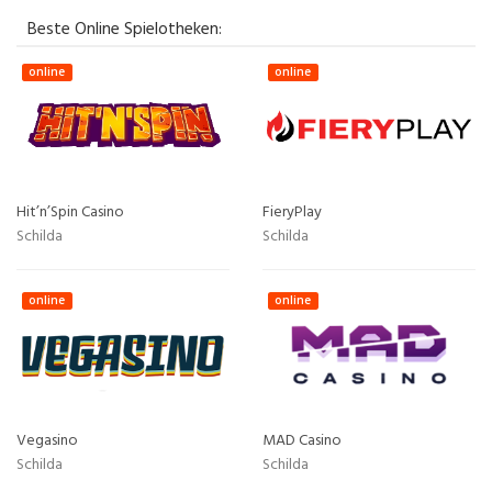
Beste Online Spielotheken:
online
online
Hit’n’Spin Casino
FieryPlay
Schilda
Schilda
online
online
Vegasino
MAD Casino
Schilda
Schilda