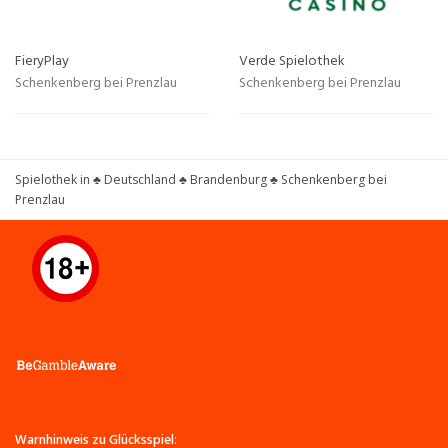
FieryPlay
Verde Spielothek
Schenkenberg bei Prenzlau
Schenkenberg bei Prenzlau
Spielothek in
♣
Deutschland
♣
Brandenburg
♣
Schenkenberg bei
Prenzlau
Warnhinweis zu Glücksspiel
: