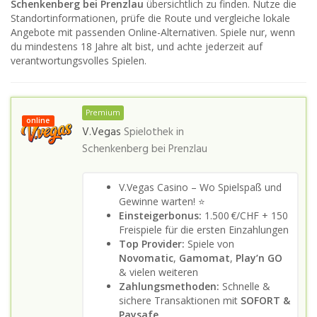
Schenkenberg bei Prenzlau
übersichtlich zu finden. Nutze die
Standortinformationen, prüfe die Route und vergleiche lokale
Angebote mit passenden Online-Alternativen. Spiele nur, wenn
du mindestens 18 Jahre alt bist, und achte jederzeit auf
verantwortungsvolles Spielen.
Premium
online
V.Vegas
Spielothek in
Schenkenberg bei Prenzlau
V.Vegas Casino – Wo Spielspaß und
Gewinne warten! ⭐
Einsteigerbonus:
1.500 €/CHF + 150
Freispiele für die ersten Einzahlungen
Top Provider:
Spiele von
Novomatic
,
Gamomat
,
Play’n GO
& vielen weiteren
Zahlungsmethoden:
Schnelle &
sichere Transaktionen mit
SOFORT &
Paysafe