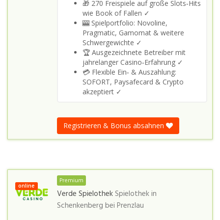
🎁 270 Freispiele auf große Slots‑Hits
wie Book of Fallen ✓
🎰 Spielportfolio: Novoline,
Pragmatic, Gamomat & weitere
Schwergewichte ✓
🏆 Ausgezeichnete Betreiber mit
jahrelanger Casino‑Erfahrung ✓
💳 Flexible Ein‑ & Auszahlung:
SOFORT, Paysafecard & Crypto
akzeptiert ✓
Registrieren & Bonus absahnen
Premium
online
Verde Spielothek
Spielothek in
Schenkenberg bei Prenzlau