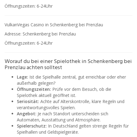
Öffnungszeiten: 6-24Uhr
VulkanVegas Casino in Schenkenberg bei Prenzlau
Adresse: Schenkenberg bei Prenzlau
Öffnungszeiten: 6-24Uhr
Worauf du bei einer Spielothek in Schenkenberg bei
Prenzlau achten solltest
Lage:
Ist die Spielhalle zentral, gut erreichbar oder eher
außerhalb gelegen?
Öffnungszeiten:
Prüfe vor dem Besuch, ob die
Spielothek aktuell geöffnet ist.
Seriosität:
Achte auf Alterskontrolle, klare Regeln und
verantwortungsvolles Spielen.
Angebot:
Je nach Standort unterscheiden sich
Automaten, Ausstattung und Atmosphäre.
Spielerschutz:
In Deutschland gelten strenge Regeln für
Spielhallen und Geldspielgeräte.