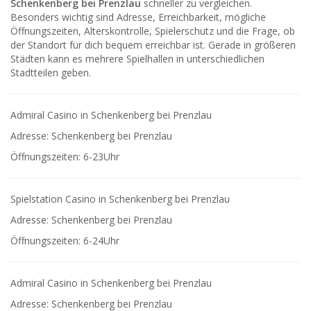
Schenkenberg bei Prenzlau
schneller zu vergleichen.
Besonders wichtig sind Adresse, Erreichbarkeit, mögliche
Öffnungszeiten, Alterskontrolle, Spielerschutz und die Frage, ob
der Standort für dich bequem erreichbar ist. Gerade in größeren
Städten kann es mehrere Spielhallen in unterschiedlichen
Stadtteilen geben.
Admiral Casino in Schenkenberg bei Prenzlau
Adresse: Schenkenberg bei Prenzlau
Öffnungszeiten: 6-23Uhr
Spielstation Casino in Schenkenberg bei Prenzlau
Adresse: Schenkenberg bei Prenzlau
Öffnungszeiten: 6-24Uhr
Admiral Casino in Schenkenberg bei Prenzlau
Adresse: Schenkenberg bei Prenzlau