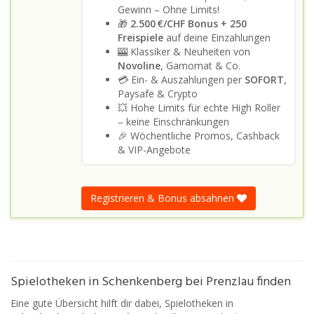
Gewinn – Ohne Limits!
🎁
2.500 €/CHF Bonus + 250
Freispiele
auf deine Einzahlungen
🎰 Klassiker & Neuheiten von
Novoline
, Gamomat & Co.
💳 Ein- & Auszahlungen per
SOFORT
,
Paysafe & Crypto
💥 Hohe Limits für echte High Roller
– keine Einschränkungen
🎉 Wöchentliche Promos, Cashback
& VIP-Angebote
Registrieren & Bonus absahnen
Spielotheken in Schenkenberg bei Prenzlau finden
Eine gute Übersicht hilft dir dabei, Spielotheken in