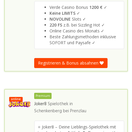
Verde Casino Bonus
1200 €
✓
Keine LIMITS
✓
NOVOLINE
Slots ✓
220
FS
z.B. bei Sizzling Hot ✓
Online Casino des Monats ✓
Beste Zahlungsmethoden inklusive
SOFORT und Paysafe ✓
Registrieren & Bonus absahnen
Premium
online
Joker8
Spielothek in
Schenkenberg bei Prenzlau
⭐ Joker8 – Deine Lieblings-Spielothek mit