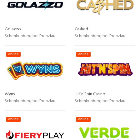
Golazzo
Cashed
Schenkenberg bei Prenzlau
Schenkenberg bei Prenzlau
online
online
Wyns
Hit’n’Spin Casino
Schenkenberg bei Prenzlau
Schenkenberg bei Prenzlau
online
online