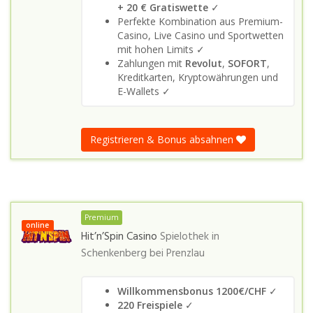
+ 20 € Gratiswette
✓
Perfekte Kombination aus Premium-
Casino, Live Casino und Sportwetten
mit hohen Limits ✓
Zahlungen mit
Revolut
,
SOFORT
,
Kreditkarten, Kryptowährungen und
E-Wallets ✓
Registrieren & Bonus absahnen
Premium
online
Hit’n’Spin Casino
Spielothek in
Schenkenberg bei Prenzlau
Willkommensbonus 1200€/CHF
✓
220 Freispiele
✓