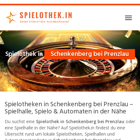
Skip
to
main
Toggl
content
navig
Spielothek in
Schenkenberg bei Prenzlau
Spielotheken in Schenkenberg bei Prenzlau –
Spielhalle, Spielo & Automaten in der Nähe
Du suchst eine
Spielothek in Schenkenberg bei Prenzlau
oder
eine Spielhalle in der Nähe? Auf Spielothek.in findest du eine
Übersicht rund um lokale Spielotheken, Spielhallen und