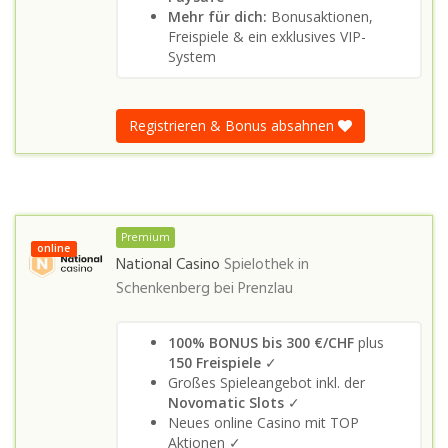
Mehr für dich:
Bonusaktionen,
Freispiele & ein exklusives VIP-
System
Registrieren & Bonus absahnen
Premium
online
National Casino
Spielothek in
Schenkenberg bei Prenzlau
100% BONUS bis 300 €/CHF
plus
150 Freispiele
✓
Großes Spieleangebot inkl. der
Novomatic Slots
✓
Neues online Casino mit TOP
Aktionen ✓