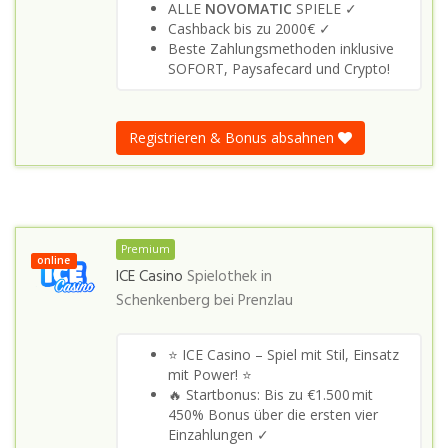
ALLE
NOVOMATIC
SPIELE ✓
Cashback bis zu 2000€ ✓
Beste Zahlungsmethoden inklusive
SOFORT, Paysafecard und Crypto!
Registrieren & Bonus absahnen
Premium
online
ICE Casino
Spielothek in
Schenkenberg bei Prenzlau
⭐ ICE Casino – Spiel mit Stil, Einsatz
mit Power! ⭐
🔥 Startbonus: Bis zu €1.500 mit
450% Bonus über die ersten vier
Einzahlungen ✓