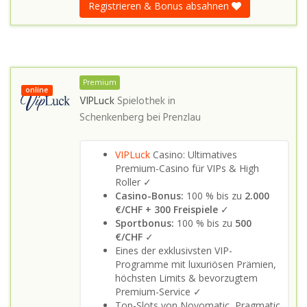
Registrieren & Bonus absahnen
Premium
online
VIPLuck
Spielothek in
Schenkenberg bei Prenzlau
VIPLuck
Casino: Ultimatives
Premium-Casino für VIPs & High
Roller ✓
Casino-Bonus:
100 % bis zu
2.000
€/CHF + 300 Freispiele
✓
Sportbonus:
100 % bis zu
500
€/CHF
✓
Eines der exklusivsten VIP-
Programme mit luxuriösen Prämien,
höchsten Limits & bevorzugtem
Premium-Service ✓
Top-Slots von Novomatic, Pragmatic