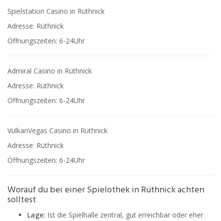
Spielstation Casino in Rüthnick
Adresse: Rüthnick
Öffnungszeiten: 6-24Uhr
Admiral Casino in Rüthnick
Adresse: Rüthnick
Öffnungszeiten: 6-24Uhr
VulkanVegas Casino in Rüthnick
Adresse: Rüthnick
Öffnungszeiten: 6-24Uhr
Worauf du bei einer Spielothek in Rüthnick achten
solltest
Lage:
Ist die Spielhalle zentral, gut erreichbar oder eher