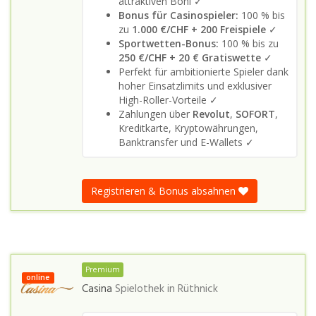
attraktiven Boni ✓
Bonus für Casinospieler:
100 % bis
zu
1.000 €/CHF + 200 Freispiele
✓
Sportwetten-Bonus:
100 % bis zu
250 €/CHF + 20 € Gratiswette
✓
Perfekt für ambitionierte Spieler dank
hoher Einsatzlimits und exklusiver
High-Roller-Vorteile ✓
Zahlungen über
Revolut
,
SOFORT
,
Kreditkarte, Kryptowährungen,
Banktransfer und E-Wallets ✓
Registrieren & Bonus absahnen
Premium
online
Casina
Spielothek in
Rüthnick