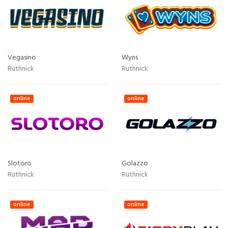
Vegasino
Wyns
Rüthnick
Rüthnick
online
online
Slotoro
Golazzo
Rüthnick
Rüthnick
online
online