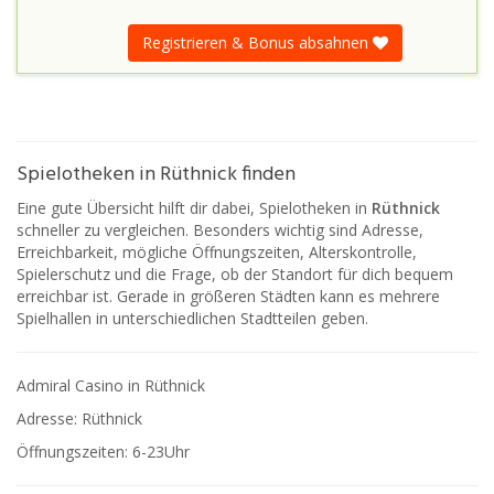
Registrieren & Bonus absahnen
Spielotheken in Rüthnick finden
Eine gute Übersicht hilft dir dabei, Spielotheken in
Rüthnick
schneller zu vergleichen. Besonders wichtig sind Adresse,
Erreichbarkeit, mögliche Öffnungszeiten, Alterskontrolle,
Spielerschutz und die Frage, ob der Standort für dich bequem
erreichbar ist. Gerade in größeren Städten kann es mehrere
Spielhallen in unterschiedlichen Stadtteilen geben.
Admiral Casino in Rüthnick
Adresse: Rüthnick
Öffnungszeiten: 6-23Uhr