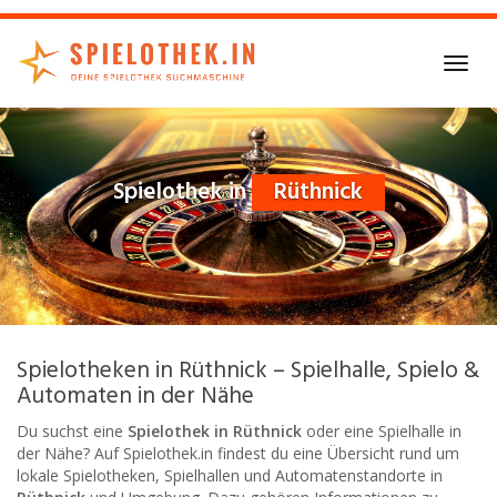
Skip
to
main
Toggl
content
navig
Spielothek in
Rüthnick
Spielotheken in Rüthnick – Spielhalle, Spielo &
Automaten in der Nähe
Du suchst eine
Spielothek in Rüthnick
oder eine Spielhalle in
der Nähe? Auf Spielothek.in findest du eine Übersicht rund um
lokale Spielotheken, Spielhallen und Automatenstandorte in