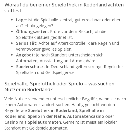
Worauf du bei einer Spielothek in Röderland achten
solltest
Lage:
Ist die Spielhalle zentral, gut erreichbar oder eher
außerhalb gelegen?
Öffnungszeiten:
Prüfe vor dem Besuch, ob die
Spielothek aktuell geöffnet ist.
Seriosität:
Achte auf Alterskontrolle, klare Regeln und
verantwortungsvolles Spielen.
Angebot:
Je nach Standort unterscheiden sich
Automaten, Ausstattung und Atmosphäre.
Spielerschutz:
In Deutschland gelten strenge Regeln für
Spielhallen und Geldspielgeräte.
Spielhalle, Spielothek oder Spielo – was suchen
Nutzer in Röderland?
Viele Nutzer verwenden unterschiedliche Begriffe, wenn sie nach
einem Automatenstandort suchen. Häufig gesucht werden
Begriffe wie
Spielothek in Röderland
,
Spielhalle in
Röderland
,
Spielo in der Nähe
,
Automatencasino
oder
Casino mit Spielautomaten
. Gemeint ist meist ein lokaler
Standort mit Geldspielautomaten.