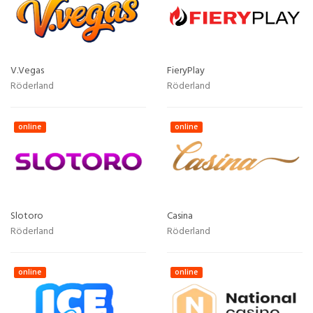
V.Vegas
FieryPlay
Röderland
Röderland
online
online
Slotoro
Casina
Röderland
Röderland
online
online