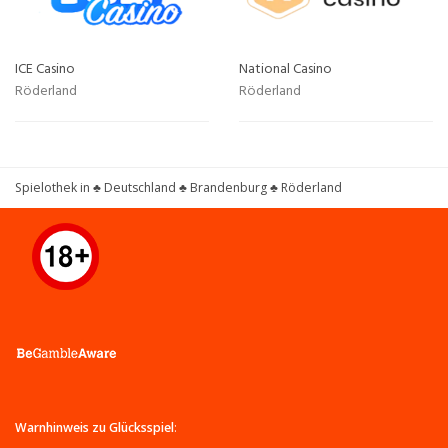
ICE Casino
National Casino
Röderland
Röderland
Spielothek in
♣
Deutschland
♣
Brandenburg
♣
Röderland
Warnhinweis zu Glücksspiel
: