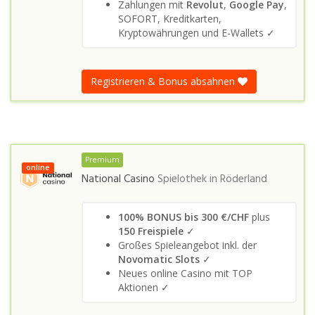
Zahlungen mit
Revolut
,
Google Pay
,
SOFORT, Kreditkarten,
Kryptowährungen und E-Wallets ✓
Registrieren & Bonus absahnen
Premium
online
National Casino
Spielothek in
Röderland
100% BONUS bis 300 €/CHF
plus
150 Freispiele
✓
Großes Spieleangebot inkl. der
Novomatic Slots
✓
Neues online Casino mit TOP
Aktionen ✓