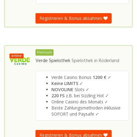
Registrieren & Bonus absahnen
Premium
online
Verde Spielothek
Spielothek in
Röderland
Verde Casino Bonus
1200 €
✓
Keine LIMITS
✓
NOVOLINE
Slots ✓
220
FS
z.B. bei Sizzling Hot ✓
Online Casino des Monats ✓
Beste Zahlungsmethoden inklusive
SOFORT und Paysafe ✓
Registrieren & Bonus absahnen