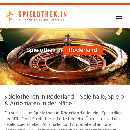
Skip
to
main
Toggl
content
navig
Spielothek in
Röderland
Spielotheken in Röderland – Spielhalle, Spielo
& Automaten in der Nähe
Du suchst eine
Spielothek in Röderland
oder eine Spielhalle in
der Nähe? Auf Spielothek.in findest du eine Übersicht rund um
lokale Spielotheken, Spielhallen und Automatenstandorte in