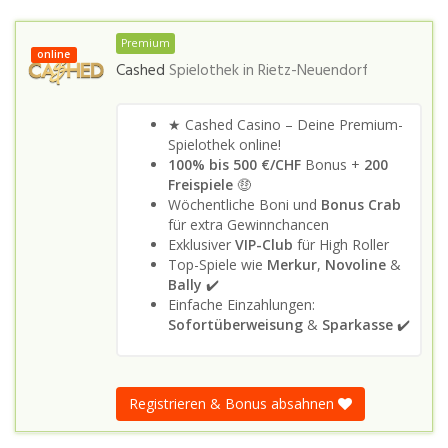
Premium
online
Cashed
Spielothek in
Rietz-Neuendorf
★ Cashed Casino – Deine Premium-
Spielothek online!
100% bis 500 €/CHF
Bonus +
200
Freispiele
🤑
Wöchentliche Boni und
Bonus Crab
für extra Gewinnchancen
Exklusiver
VIP-Club
für High Roller
Top-Spiele wie
Merkur
,
Novoline
&
Bally
✔️
Einfache Einzahlungen:
Sofortüberweisung
&
Sparkasse
✔️
Registrieren & Bonus absahnen