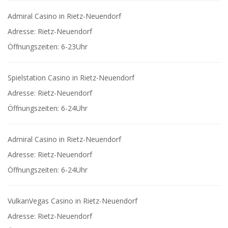
Admiral Casino in Rietz-Neuendorf
Adresse: Rietz-Neuendorf
Öffnungszeiten: 6-23Uhr
Spielstation Casino in Rietz-Neuendorf
Adresse: Rietz-Neuendorf
Öffnungszeiten: 6-24Uhr
Admiral Casino in Rietz-Neuendorf
Adresse: Rietz-Neuendorf
Öffnungszeiten: 6-24Uhr
VulkanVegas Casino in Rietz-Neuendorf
Adresse: Rietz-Neuendorf