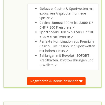
Golazzo
: Casino & Sportwetten mit
exklusiven Angeboten für neue
Spieler ✓
Casino-Bonus:
100 % bis
2.000 € /
CHF + 200 Freispiele
✓
Sportbonus:
100 % bis
500 € / CHF
+ 20 € Gratiswette
✓
Perfekte Kombination aus Premium-
Casino, Live Casino und Sportwetten
mit hohen Limits ✓
Zahlungen mit
Revolut
,
SOFORT
,
Kreditkarten, Kryptowährungen und
E-Wallets ✓
Registrieren & Bonus absahnen