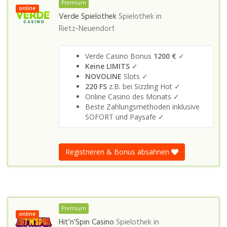
Premium
online
Verde Spielothek
Spielothek in
Rietz-Neuendorf
Verde Casino Bonus
1200 €
✓
Keine LIMITS
✓
NOVOLINE
Slots ✓
220
FS
z.B. bei Sizzling Hot ✓
Online Casino des Monats ✓
Beste Zahlungsmethoden inklusive
SOFORT und Paysafe ✓
Registrieren & Bonus absahnen
Premium
online
Hit’n’Spin Casino
Spielothek in