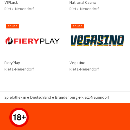
VIPLuck
National Casino
Rietz-Neuendorf
Rietz-Neuendorf
online
online
FieryPlay
Vegasino
Rietz-Neuendorf
Rietz-Neuendorf
Spielothek in
♣
Deutschland
♣
Brandenburg
♣
Rietz-Neuendorf