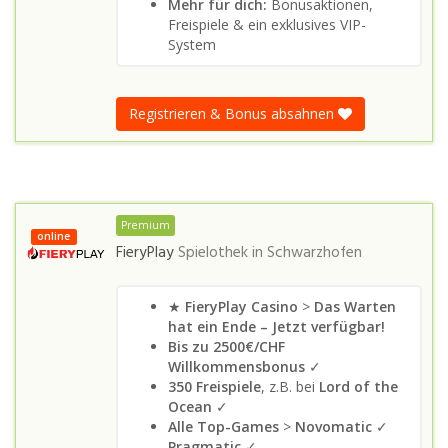
Mehr für dich:
Bonusaktionen,
Freispiele & ein exklusives VIP-
System
Registrieren & Bonus absahnen
Premium
online
FieryPlay
Spielothek in
Schwarzhofen
★
FieryPlay Casino
>
Das Warten
hat ein Ende – Jetzt verfügbar!
Bis zu 2500€/CHF
Willkommensbonus
✓
350 Freispiele
, z.B. bei
Lord of the
Ocean
✓
Alle Top-Games
>
Novomatic
✓
Pragmatic
✓