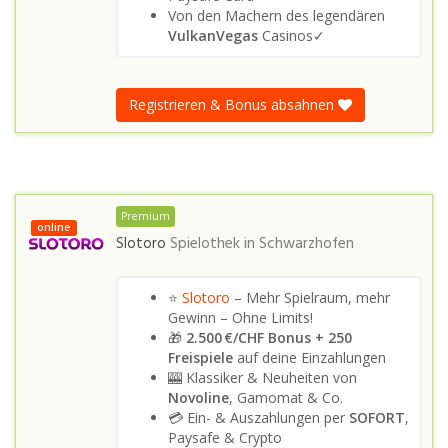
Von den Machern des legendären
VulkanVegas
Casinos✓
Registrieren & Bonus absahnen
Premium
online
Slotoro
Spielothek in
Schwarzhofen
⭐
Slotoro
– Mehr Spielraum, mehr
Gewinn – Ohne Limits!
🎁
2.500 €/CHF Bonus + 250
Freispiele
auf deine Einzahlungen
🎰 Klassiker & Neuheiten von
Novoline
, Gamomat & Co.
💳 Ein- & Auszahlungen per
SOFORT
,
Paysafe & Crypto