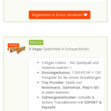
Registrieren & Bonus absahnen
Premium
online
V.Vegas
Spielothek in
Schwarzhofen
V.Vegas Casino – Wo Spielspaß und
Gewinne warten! ⭐
Einsteigerbonus:
1.500 €/CHF + 150
Freispiele für die ersten Einzahlungen
Top Provider:
Spiele von
Novomatic
,
Gamomat
,
Play’n GO
& vielen weiteren
Zahlungsmethoden:
Schnelle &
sichere Transaktionen mit
SOFORT &
Paysafe