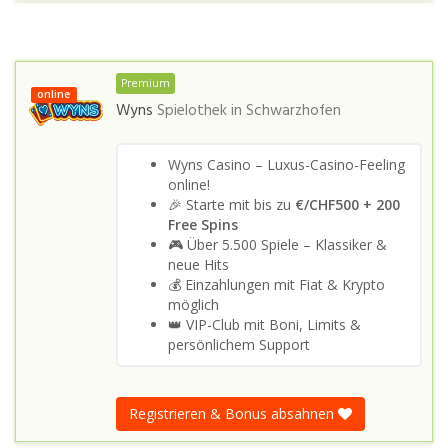
Premium
online
Wyns
Spielothek in
Schwarzhofen
Wyns Casino – Luxus-Casino-Feeling
online!
🎉 Starte mit bis zu
€/CHF500 + 200
Free Spins
🎮 Über 5.500 Spiele – Klassiker &
neue Hits
💰 Einzahlungen mit Fiat & Krypto
möglich
👑 VIP-Club mit Boni, Limits &
persönlichem Support
Registrieren & Bonus absahnen