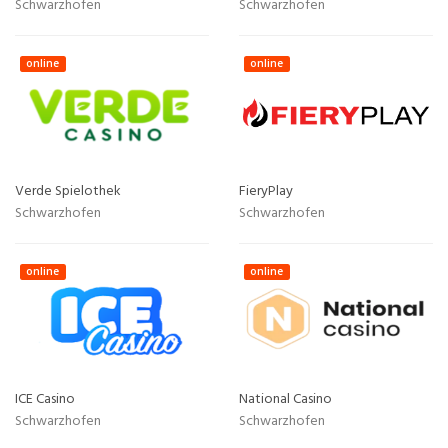
Schwarzhofen
Schwarzhofen
online
online
Verde Spielothek
FieryPlay
Schwarzhofen
Schwarzhofen
online
online
ICE Casino
National Casino
Schwarzhofen
Schwarzhofen