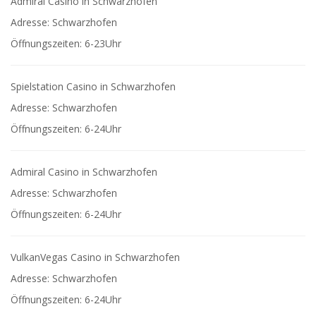
Admiral Casino in Schwarzhofen
Adresse: Schwarzhofen
Öffnungszeiten: 6-23Uhr
Spielstation Casino in Schwarzhofen
Adresse: Schwarzhofen
Öffnungszeiten: 6-24Uhr
Admiral Casino in Schwarzhofen
Adresse: Schwarzhofen
Öffnungszeiten: 6-24Uhr
VulkanVegas Casino in Schwarzhofen
Adresse: Schwarzhofen
Öffnungszeiten: 6-24Uhr