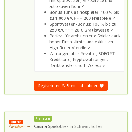
mit Sportwetten, VIP-Service und
attraktiven Boni ✓
Bonus für Casinospieler:
100 % bis
zu
1.000 €/CHF + 200 Freispiele
✓
Sportwetten-Bonus:
100 % bis zu
250 €/CHF + 20 € Gratiswette
✓
Perfekt für ambitionierte Spieler dank
hoher Einsatzlimits und exklusiver
High-Roller-Vorteile ✓
Zahlungen über
Revolut
,
SOFORT
,
Kreditkarte, Kryptowährungen,
Banktransfer und E-Wallets ✓
Registrieren & Bonus absahnen
Premium
online
Casina
Spielothek in
Schwarzhofen