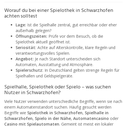
Worauf du bei einer Spielothek in Schwarzhofen
achten solltest
Lage:
Ist die Spielhalle zentral, gut erreichbar oder eher
außerhalb gelegen?
Öffnungszeiten:
Prüfe vor dem Besuch, ob die
Spielothek aktuell geöffnet ist.
Seriosität:
Achte auf Alterskontrolle, klare Regeln und
verantwortungsvolles Spielen.
Angebot:
Je nach Standort unterscheiden sich
Automaten, Ausstattung und Atmosphäre.
Spielerschutz:
In Deutschland gelten strenge Regeln für
Spielhallen und Geldspielgeräte.
Spielhalle, Spielothek oder Spielo – was suchen
Nutzer in Schwarzhofen?
Viele Nutzer verwenden unterschiedliche Begriffe, wenn sie nach
einem Automatenstandort suchen. Häufig gesucht werden
Begriffe wie
Spielothek in Schwarzhofen
,
Spielhalle in
Schwarzhofen
,
Spielo in der Nähe
,
Automatencasino
oder
Casino mit Spielautomaten
. Gemeint ist meist ein lokaler