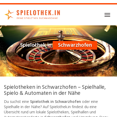
Skip
to
main
Toggl
content
navig
Spielothek in
Schwarzhofen
Spielotheken in Schwarzhofen – Spielhalle,
Spielo & Automaten in der Nähe
Du suchst eine
Spielothek in Schwarzhofen
oder eine
Spielhalle in der Nähe? Auf Spielothek.in findest du eine
Übersicht rund um lokale Spielotheken, Spielhallen und