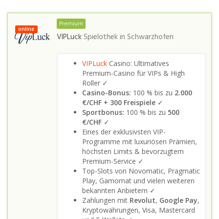
Premium
online
VIPLuck
Spielothek in
Schwarzhofen
VIPLuck
Casino: Ultimatives
Premium-Casino für VIPs & High
Roller ✓
Casino-Bonus:
100 % bis zu
2.000
€/CHF + 300 Freispiele
✓
Sportbonus:
100 % bis zu
500
€/CHF
✓
Eines der exklusivsten VIP-
Programme mit luxuriösen Prämien,
höchsten Limits & bevorzugtem
Premium-Service ✓
Top-Slots von Novomatic, Pragmatic
Play, Gamomat und vielen weiteren
bekannten Anbietern ✓
Zahlungen mit
Revolut
,
Google Pay
,
Kryptowährungen, Visa, Mastercard