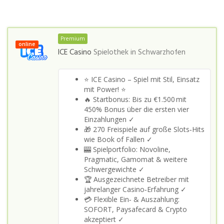
Premium
online
ICE Casino
Spielothek in
Schwarzhofen
⭐ ICE Casino – Spiel mit Stil, Einsatz
mit Power! ⭐
🔥 Startbonus: Bis zu €1.500 mit
450% Bonus über die ersten vier
Einzahlungen ✓
🎁 270 Freispiele auf große Slots‑Hits
wie Book of Fallen ✓
🎰 Spielportfolio: Novoline,
Pragmatic, Gamomat & weitere
Schwergewichte ✓
🏆 Ausgezeichnete Betreiber mit
jahrelanger Casino‑Erfahrung ✓
💳 Flexible Ein‑ & Auszahlung:
SOFORT, Paysafecard & Crypto
akzeptiert ✓