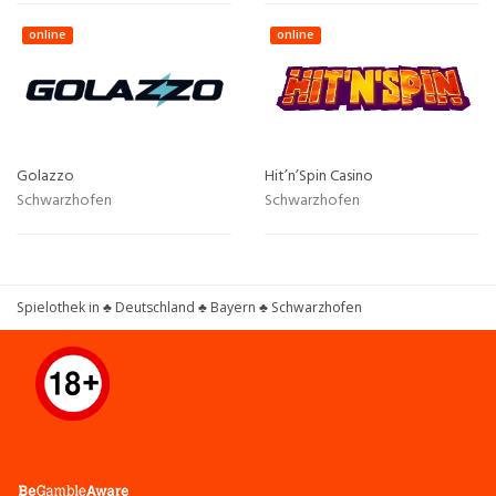
online
online
Golazzo
Hit’n’Spin Casino
Schwarzhofen
Schwarzhofen
Spielothek in
♣
Deutschland
♣
Bayern
♣
Schwarzhofen