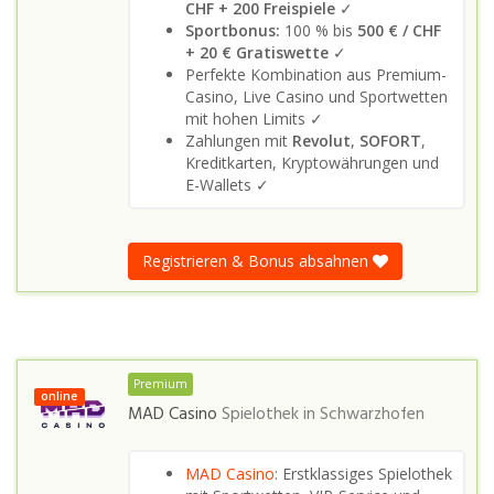
CHF + 200 Freispiele
✓
Sportbonus:
100 % bis
500 € / CHF
+ 20 € Gratiswette
✓
Perfekte Kombination aus Premium-
Casino, Live Casino und Sportwetten
mit hohen Limits ✓
Zahlungen mit
Revolut
,
SOFORT
,
Kreditkarten, Kryptowährungen und
E-Wallets ✓
Registrieren & Bonus absahnen
Premium
online
MAD Casino
Spielothek in
Schwarzhofen
MAD Casino
: Erstklassiges Spielothek