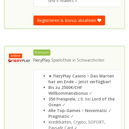
und E-Wallets ✓
Registrieren & Bonus absahnen
Premium
online
FieryPlay
Spielothek in
Schwarzhofen
★
FieryPlay Casino
>
Das Warten
hat ein Ende – Jetzt verfügbar!
Bis zu 2500€/CHF
Willkommensbonus
✓
350 Freispiele
, z.B. bei
Lord of the
Ocean
✓
Alle Top-Games
>
Novomatic
✓
Pragmatic
✓
Kreditkarten, Crypto, SOFORT,
Paysafe Card ✓