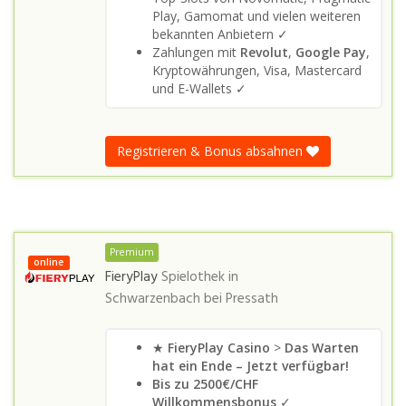
Play, Gamomat und vielen weiteren
bekannten Anbietern ✓
Zahlungen mit
Revolut
,
Google Pay
,
Kryptowährungen, Visa, Mastercard
und E-Wallets ✓
Registrieren & Bonus absahnen
Premium
online
FieryPlay
Spielothek in
Schwarzenbach bei Pressath
★
FieryPlay Casino
>
Das Warten
hat ein Ende – Jetzt verfügbar!
Bis zu 2500€/CHF
Willkommensbonus
✓