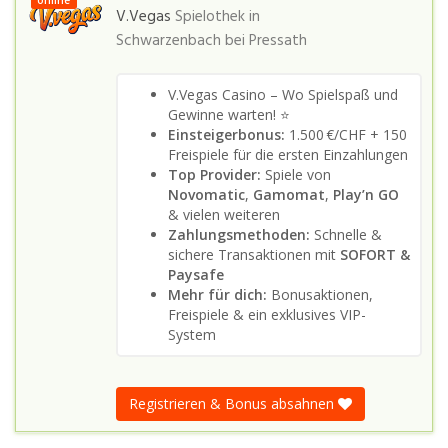
online
V.Vegas
Spielothek in
Schwarzenbach bei Pressath
V.Vegas Casino – Wo Spielspaß und
Gewinne warten! ⭐
Einsteigerbonus:
1.500 €/CHF + 150
Freispiele für die ersten Einzahlungen
Top Provider:
Spiele von
Novomatic
,
Gamomat
,
Play’n GO
& vielen weiteren
Zahlungsmethoden:
Schnelle &
sichere Transaktionen mit
SOFORT &
Paysafe
Mehr für dich:
Bonusaktionen,
Freispiele & ein exklusives VIP-
System
Registrieren & Bonus absahnen