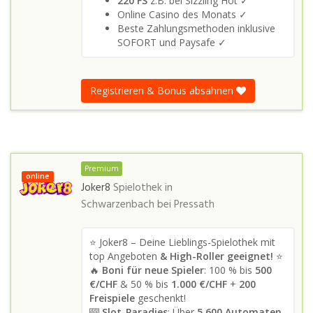
220
FS
z.B. bei Sizzling Hot ✓
Online Casino des Monats ✓
Beste Zahlungsmethoden inklusive
SOFORT und Paysafe ✓
Registrieren & Bonus absahnen
Premium
online
Joker8
Spielothek in
Schwarzenbach bei Pressath
⭐ Joker8 – Deine Lieblings-Spielothek mit
top Angeboten
& High-Roller geeignet!
⭐
🔥
Boni für neue Spieler
: 100 % bis
500
€/CHF
& 50 % bis
1.000 €/CHF
+
200
Freispiele
geschenkt!
🎰
Slot-Paradies
: Über
5.600 Automaten