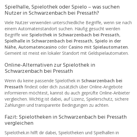
Spielhalle, Spielothek oder Spielo – was suchen
Nutzer in Schwarzenbach bei Pressath?
Viele Nutzer verwenden unterschiedliche Begriffe, wenn sie nach
einem Automatenstandort suchen. Häufig gesucht werden
Begriffe wie
Spielothek in Schwarzenbach bei Pressath
,
Spielhalle in Schwarzenbach bei Pressath
,
Spielo in der
Nähe
,
Automatencasino
oder
Casino mit Spielautomaten
.
Gemeint ist meist ein lokaler Standort mit Geldspielautomaten.
Online-Alternativen zur Spielothek in
Schwarzenbach bei Pressath
Wenn du keine passende Spielothek in
Schwarzenbach bei
Pressath
findest oder dich zusätzlich über Online-Angebote
informieren möchtest, kannst du auch geprüfte Online-Anbieter
vergleichen. Wichtig ist dabei, auf Lizenz, Spielerschutz, sichere
Zahlungen und transparente Bedingungen zu achten.
Fazit: Spielotheken in Schwarzenbach bei Pressath
vergleichen
Spielothek.in hilft dir dabei, Spielotheken und Spielhallen in