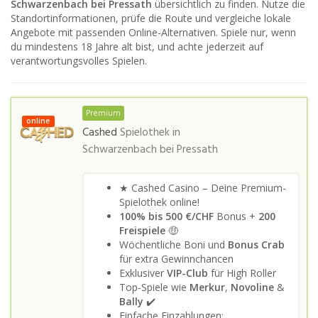
Schwarzenbach bei Pressath
übersichtlich zu finden. Nutze die
Standortinformationen, prüfe die Route und vergleiche lokale
Angebote mit passenden Online-Alternativen. Spiele nur, wenn
du mindestens 18 Jahre alt bist, und achte jederzeit auf
verantwortungsvolles Spielen.
Premium
online
Cashed
Spielothek in
Schwarzenbach bei Pressath
★ Cashed Casino – Deine Premium-
Spielothek online!
100% bis 500 €/CHF
Bonus +
200
Freispiele
🤑
Wöchentliche Boni und
Bonus Crab
für extra Gewinnchancen
Exklusiver
VIP-Club
für High Roller
Top-Spiele wie
Merkur
,
Novoline
&
Bally
✔️
Einfache Einzahlungen: