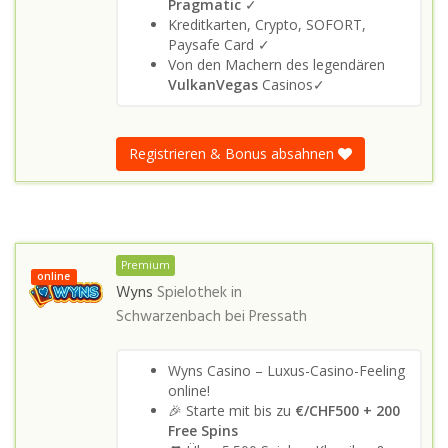
Pragmatic
✓
Kreditkarten, Crypto, SOFORT,
Paysafe Card ✓
Von den Machern des legendären
VulkanVegas
Casinos✓
Registrieren & Bonus absahnen
Premium
online
Wyns
Spielothek in
Schwarzenbach bei Pressath
Wyns Casino – Luxus-Casino-Feeling
online!
🎉 Starte mit bis zu
€/CHF500 + 200
Free Spins