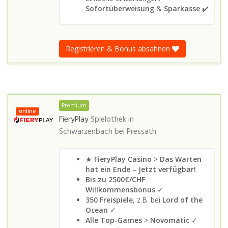
Sofortüberweisung
&
Sparkasse
✔️
Registrieren & Bonus absahnen
Premium
online
FieryPlay
Spielothek in
Schwarzenbach bei Pressath
★
FieryPlay Casino
>
Das Warten
hat ein Ende – Jetzt verfügbar!
Bis zu 2500€/CHF
Willkommensbonus
✓
350 Freispiele
, z.B. bei
Lord of the
Ocean
✓
Alle Top-Games
>
Novomatic
✓