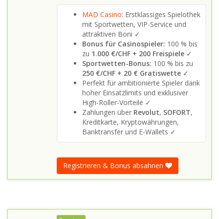
MAD Casino
: Erstklassiges Spielothek
mit Sportwetten, VIP-Service und
attraktiven Boni ✓
Bonus für Casinospieler:
100 % bis
zu
1.000 €/CHF + 200 Freispiele
✓
Sportwetten-Bonus:
100 % bis zu
250 €/CHF + 20 € Gratiswette
✓
Perfekt für ambitionierte Spieler dank
hoher Einsatzlimits und exklusiver
High-Roller-Vorteile ✓
Zahlungen über
Revolut
,
SOFORT
,
Kreditkarte, Kryptowährungen,
Banktransfer und E-Wallets ✓
Registrieren & Bonus absahnen