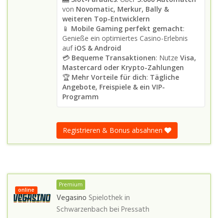
von
Novomatic, Merkur, Bally &
weiteren Top-Entwicklern
📱
Mobile Gaming perfekt gemacht
:
Genieße ein optimiertes Casino-Erlebnis
auf
iOS & Android
💳
Bequeme Transaktionen
: Nutze
Visa,
Mastercard oder Krypto-Zahlungen
🏆
Mehr Vorteile für dich
:
Tägliche
Angebote, Freispiele & ein VIP-
Programm
Registrieren & Bonus absahnen
Premium
online
Vegasino
Spielothek in
Schwarzenbach bei Pressath