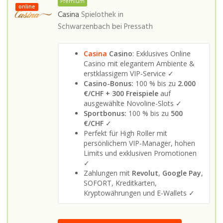
Premium
online
Casina
Spielothek in
Schwarzenbach bei Pressath
Casina
Casino
: Exklusives Online
Casino mit elegantem Ambiente &
erstklassigem VIP-Service ✓
Casino-Bonus:
100 % bis zu
2.000
€/CHF + 300 Freispiele
auf
ausgewählte Novoline-Slots ✓
Sportbonus:
100 % bis zu
500
€/CHF
✓
Perfekt für High Roller mit
persönlichem VIP-Manager, hohen
Limits und exklusiven Promotionen
✓
Zahlungen mit
Revolut
,
Google Pay
,
SOFORT, Kreditkarten,
Kryptowährungen und E-Wallets ✓