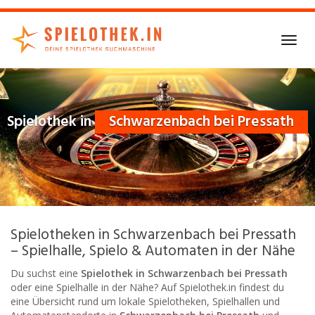
Skip
to
main
Toggl
content
navig
Spielothek in
Schwarzenbach bei Pressath
Spielotheken in Schwarzenbach bei Pressath
– Spielhalle, Spielo & Automaten in der Nähe
Du suchst eine
Spielothek in Schwarzenbach bei Pressath
oder eine Spielhalle in der Nähe? Auf Spielothek.in findest du
eine Übersicht rund um lokale Spielotheken, Spielhallen und