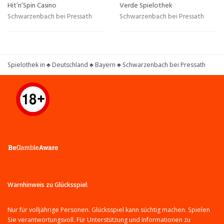
Hit’n’Spin Casino
Verde Spielothek
Schwarzenbach bei Pressath
Schwarzenbach bei Pressath
Spielothek in
♣
Deutschland
♣
Bayern
♣
Schwarzenbach bei Pressath
Warnhinweis zu Glücksspiel
:
Nur für volljährige Personen. Glücksspiel kann süchtig machen. Spielen
Sie verantwortungsvoll. Für Unterstützung und Informationen zu