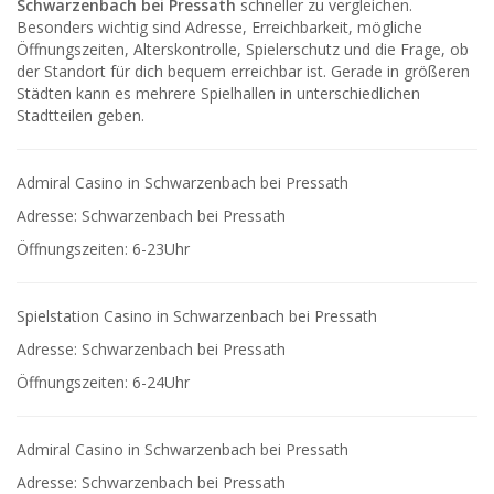
Schwarzenbach bei Pressath
schneller zu vergleichen.
Besonders wichtig sind Adresse, Erreichbarkeit, mögliche
Öffnungszeiten, Alterskontrolle, Spielerschutz und die Frage, ob
der Standort für dich bequem erreichbar ist. Gerade in größeren
Städten kann es mehrere Spielhallen in unterschiedlichen
Stadtteilen geben.
Admiral Casino in Schwarzenbach bei Pressath
Adresse: Schwarzenbach bei Pressath
Öffnungszeiten: 6-23Uhr
Spielstation Casino in Schwarzenbach bei Pressath
Adresse: Schwarzenbach bei Pressath
Öffnungszeiten: 6-24Uhr
Admiral Casino in Schwarzenbach bei Pressath
Adresse: Schwarzenbach bei Pressath