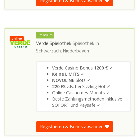
Registrieren & Bonus absahnen
Premium
online
Verde Spielothek
Spielothek in
Schwarzach, Niederbayern
Verde Casino Bonus
1200 €
✓
Keine LIMITS
✓
NOVOLINE
Slots ✓
220
FS
z.B. bei Sizzling Hot ✓
Online Casino des Monats ✓
Beste Zahlungsmethoden inklusive
SOFORT und Paysafe ✓
Registrieren & Bonus absahnen