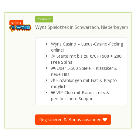
Premium
online
Wyns
Spielothek in
Schwarzach, Niederbayern
Wyns Casino – Luxus-Casino-Feeling
online!
🎉 Starte mit bis zu
€/CHF500 + 200
Free Spins
🎮 Über 5.500 Spiele – Klassiker &
neue Hits
💰 Einzahlungen mit Fiat & Krypto
möglich
👑 VIP-Club mit Boni, Limits &
persönlichem Support
Registrieren & Bonus absahnen