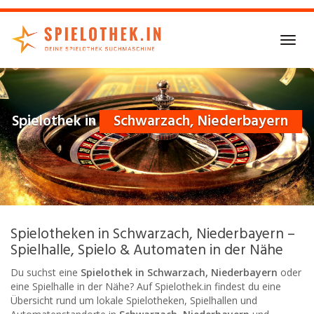
Skip
to
main
Toggl
content
navig
Spielothek in
Schwarzach, Niederbayern
Spielotheken in Schwarzach, Niederbayern –
Spielhalle, Spielo & Automaten in der Nähe
Du suchst eine
Spielothek in Schwarzach, Niederbayern
oder
eine Spielhalle in der Nähe? Auf Spielothek.in findest du eine
Übersicht rund um lokale Spielotheken, Spielhallen und