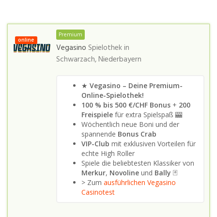
Premium
online
Vegasino
Spielothek in
Schwarzach, Niederbayern
★
Vegasino – Deine Premium-
Online-Spielothek!
100 % bis 500 €/CHF Bonus
+
200
Freispiele
für extra Spielspaß 🎰
Wöchentlich neue Boni und der
spannende
Bonus Crab
VIP-Club
mit exklusiven Vorteilen für
echte High Roller
Spiele die beliebtesten Klassiker von
Merkur
,
Novoline
und
Bally
🃏
> Zum
ausführlichen Vegasino
Casinotest