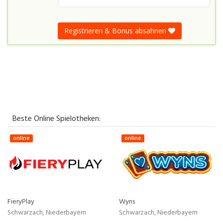
Registrieren & Bonus absahnen
Beste Online Spielotheken:
online
online
FieryPlay
Wyns
Schwarzach, Niederbayern
Schwarzach, Niederbayern