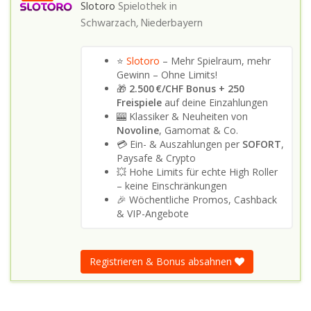
Slotoro
Spielothek in
Schwarzach, Niederbayern
⭐
Slotoro
– Mehr Spielraum, mehr
Gewinn – Ohne Limits!
🎁
2.500 €/CHF Bonus + 250
Freispiele
auf deine Einzahlungen
🎰 Klassiker & Neuheiten von
Novoline
, Gamomat & Co.
💳 Ein- & Auszahlungen per
SOFORT
,
Paysafe & Crypto
💥 Hohe Limits für echte High Roller
– keine Einschränkungen
🎉 Wöchentliche Promos, Cashback
& VIP-Angebote
Registrieren & Bonus absahnen