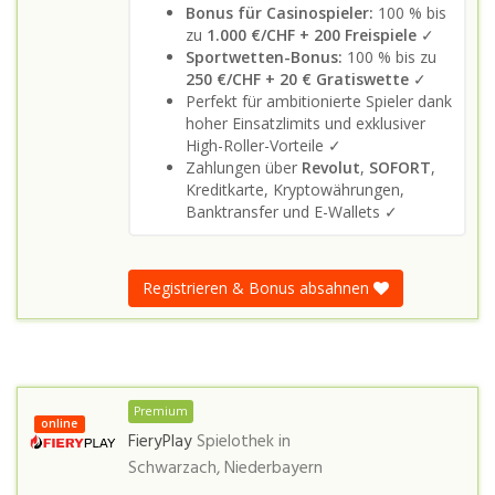
Bonus für Casinospieler:
100 % bis
zu
1.000 €/CHF + 200 Freispiele
✓
Sportwetten-Bonus:
100 % bis zu
250 €/CHF + 20 € Gratiswette
✓
Perfekt für ambitionierte Spieler dank
hoher Einsatzlimits und exklusiver
High-Roller-Vorteile ✓
Zahlungen über
Revolut
,
SOFORT
,
Kreditkarte, Kryptowährungen,
Banktransfer und E-Wallets ✓
Registrieren & Bonus absahnen
Premium
online
FieryPlay
Spielothek in
Schwarzach, Niederbayern