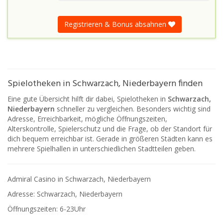
Registrieren & Bonus absahnen
Spielotheken in Schwarzach, Niederbayern finden
Eine gute Übersicht hilft dir dabei, Spielotheken in
Schwarzach,
Niederbayern
schneller zu vergleichen. Besonders wichtig sind
Adresse, Erreichbarkeit, mögliche Öffnungszeiten,
Alterskontrolle, Spielerschutz und die Frage, ob der Standort für
dich bequem erreichbar ist. Gerade in größeren Städten kann es
mehrere Spielhallen in unterschiedlichen Stadtteilen geben.
Admiral Casino in Schwarzach, Niederbayern
Adresse: Schwarzach, Niederbayern
Öffnungszeiten: 6-23Uhr