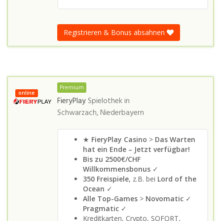
Registrieren & Bonus absahnen
Premium
online
FieryPlay
Spielothek in
Schwarzach, Niederbayern
★
FieryPlay Casino
>
Das Warten
hat ein Ende – Jetzt verfügbar!
Bis zu 2500€/CHF
Willkommensbonus
✓
350 Freispiele
, z.B. bei
Lord of the
Ocean
✓
Alle Top-Games
>
Novomatic
✓
Pragmatic
✓
Kreditkarten, Crypto, SOFORT,