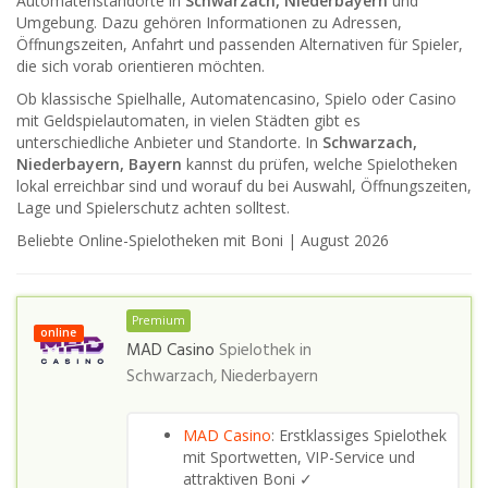
Automatenstandorte in
Schwarzach, Niederbayern
und
Umgebung. Dazu gehören Informationen zu Adressen,
Öffnungszeiten, Anfahrt und passenden Alternativen für Spieler,
die sich vorab orientieren möchten.
Ob klassische Spielhalle, Automatencasino, Spielo oder Casino
mit Geldspielautomaten, in vielen Städten gibt es
unterschiedliche Anbieter und Standorte. In
Schwarzach,
Niederbayern, Bayern
kannst du prüfen, welche Spielotheken
lokal erreichbar sind und worauf du bei Auswahl, Öffnungszeiten,
Lage und Spielerschutz achten solltest.
Beliebte Online-Spielotheken mit Boni | August 2026
Premium
online
MAD Casino
Spielothek in
Schwarzach, Niederbayern
MAD Casino
: Erstklassiges Spielothek
mit Sportwetten, VIP-Service und
attraktiven Boni ✓