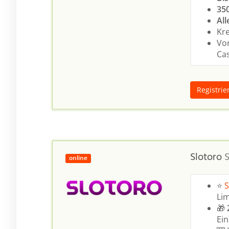
350
Al
Kre
Vo
Ca
Registri
Slotoro
S
online
⭐
S
Lim
🎁
Ei