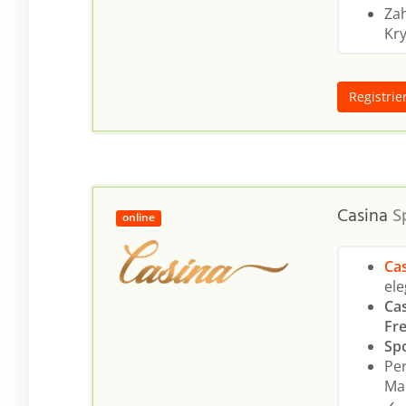
Za
Kr
Registri
Casina
S
online
Ca
el
Ca
Fre
Sp
Per
Ma