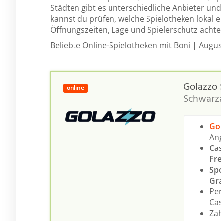
Städten gibt es unterschiedliche Anbieter und
kannst du prüfen, welche Spielotheken lokal 
Öffnungszeiten, Lage und Spielerschutz achten
Beliebte Online-Spielotheken mit Boni | Augu
Golazzo
online
Schwarz
Go
Ang
Ca
Fre
Sp
Gr
Pe
Ca
Za