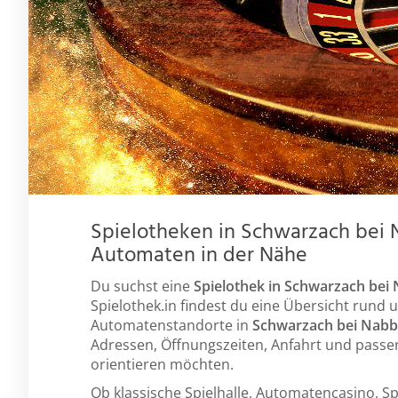
Spielotheken in Schwarzach bei N
Automaten in der Nähe
Du suchst eine
Spielothek in Schwarzach bei
Spielothek.in findest du eine Übersicht rund 
Automatenstandorte in
Schwarzach bei Nab
Adressen, Öffnungszeiten, Anfahrt und passend
orientieren möchten.
Ob klassische Spielhalle, Automatencasino, Sp