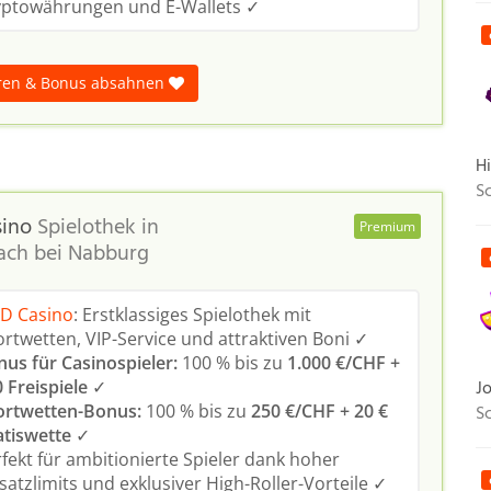
yptowährungen und E-Wallets ✓
eren & Bonus absahnen
Hi
S
ino
Spielothek in
Premium
ach bei Nabburg
D Casino
: Erstklassiges Spielothek mit
rtwetten, VIP-Service und attraktiven Boni ✓
us für Casinospieler:
100 % bis zu
1.000 €/CHF +
 Freispiele
✓
J
ortwetten-Bonus:
100 % bis zu
250 €/CHF + 20 €
S
atiswette
✓
fekt für ambitionierte Spieler dank hoher
satzlimits und exklusiver High-Roller-Vorteile ✓