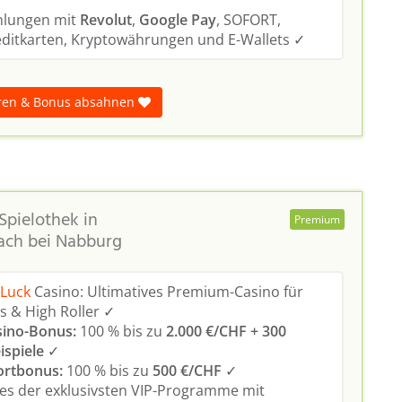
hlungen mit
Revolut
,
Google Pay
, SOFORT,
editkarten, Kryptowährungen und E-Wallets ✓
eren & Bonus absahnen
Spielothek in
Premium
ach bei Nabburg
PLuck
Casino: Ultimatives Premium-Casino für
s & High Roller ✓
sino-Bonus:
100 % bis zu
2.000 €/CHF + 300
ispiele
✓
ortbonus:
100 % bis zu
500 €/CHF
✓
es der exklusivsten VIP-Programme mit