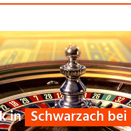
k in
Schwarzach bei