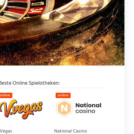
Beste Online Spielotheken:
online
online
.Vegas
National Casino