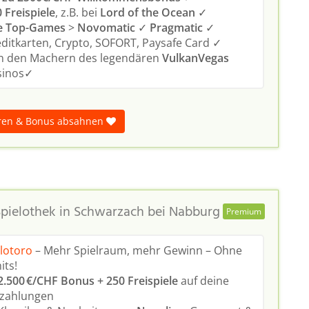
 Freispiele
, z.B. bei
Lord of the Ocean
✓
le Top-Games
>
Novomatic
✓
Pragmatic
✓
ditkarten, Crypto, SOFORT, Paysafe Card ✓
n den Machern des legendären
VulkanVegas
sinos✓
eren & Bonus absahnen
pielothek in
Schwarzach bei Nabburg
Premium
lotoro
– Mehr Spielraum, mehr Gewinn – Ohne
its!
2.500 €/CHF Bonus + 250 Freispiele
auf deine
nzahlungen