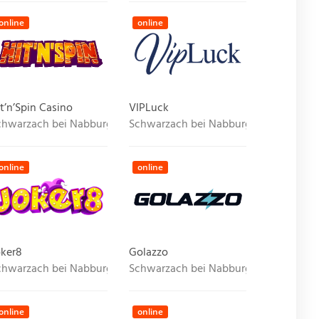
online
online
t’n’Spin Casino
VIPLuck
chwarzach bei Nabburg
Schwarzach bei Nabburg
online
online
oker8
Golazzo
chwarzach bei Nabburg
Schwarzach bei Nabburg
online
online