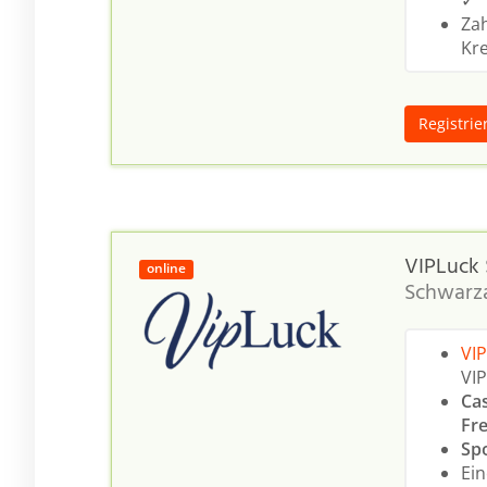
✓
Za
Kr
Registri
VIPLuck
online
Schwarz
VI
VIP
Ca
Fre
Sp
Ein