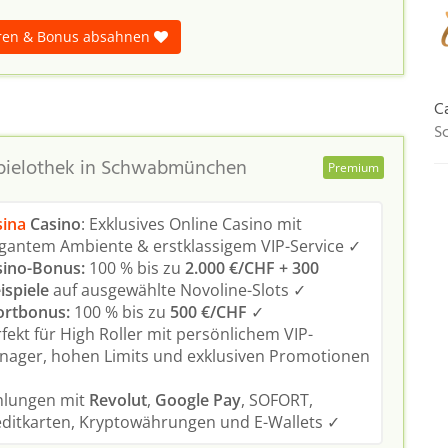
eren & Bonus absahnen
C
S
pielothek in
Schwabmünchen
Premium
sina
Casino
: Exklusives Online Casino mit
egantem Ambiente & erstklassigem VIP-Service ✓
sino-Bonus:
100 % bis zu
2.000 €/CHF + 300
ispiele
auf ausgewählte Novoline-Slots ✓
ortbonus:
100 % bis zu
500 €/CHF
✓
fekt für High Roller mit persönlichem VIP-
nager, hohen Limits und exklusiven Promotionen
hlungen mit
Revolut
,
Google Pay
, SOFORT,
editkarten, Kryptowährungen und E-Wallets ✓