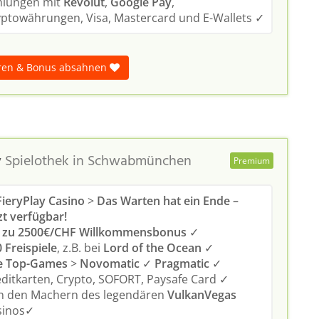
hlungen mit
Revolut
,
Google Pay
,
yptowährungen, Visa, Mastercard und E-Wallets ✓
eren & Bonus absahnen
y
Spielothek in
Schwabmünchen
Premium
FieryPlay Casino
>
Das Warten hat ein Ende –
zt verfügbar!
s zu 2500€/CHF Willkommensbonus
✓
 Freispiele
, z.B. bei
Lord of the Ocean
✓
le Top-Games
>
Novomatic
✓
Pragmatic
✓
ditkarten, Crypto, SOFORT, Paysafe Card ✓
n den Machern des legendären
VulkanVegas
sinos✓