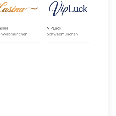
asina
VIPLuck
chwabmünchen
Schwabmünchen