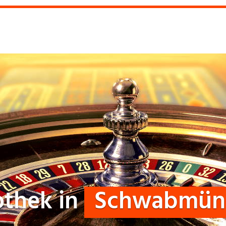
othek in
Schwabmün