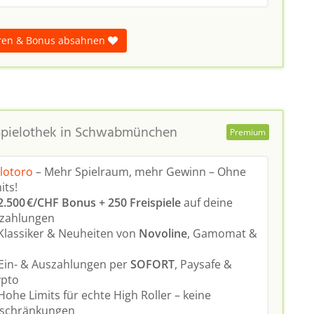
eren & Bonus absahnen
pielothek in
Schwabmünchen
Premium
lotoro
– Mehr Spielraum, mehr Gewinn – Ohne
its!
2.500 €/CHF Bonus + 250 Freispiele
auf deine
nzahlungen
Klassiker & Neuheiten von
Novoline
, Gamomat &
 Ein- & Auszahlungen per
SOFORT
, Paysafe &
ypto
Hohe Limits für echte High Roller – keine
nschränkungen