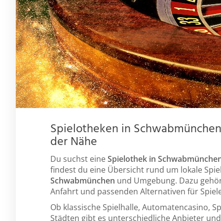
Spielotheken in Schwabmünchen –
der Nähe
Du suchst eine
Spielothek in Schwabmünche
findest du eine Übersicht rund um lokale Spi
Schwabmünchen
und Umgebung. Dazu gehöre
Anfahrt und passenden Alternativen für Spiele
Ob klassische Spielhalle, Automatencasino, Sp
Städten gibt es unterschiedliche Anbieter und