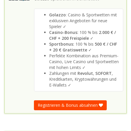
Golazzo
: Casino & Sportwetten mit
exklusiven Angeboten für neue
Spieler ✓
Casino-Bonus:
100 % bis
2.000 € /
CHF + 200 Freispiele
✓
Sportbonus:
100 % bis
500 € / CHF
+ 20 € Gratiswette
✓
Perfekte Kombination aus Premium-
Casino, Live Casino und Sportwetten
mit hohen Limits ✓
Zahlungen mit
Revolut
,
SOFORT
,
Kreditkarten, Kryptowährungen und
E-Wallets ✓
Registrieren & Bonus absahnen