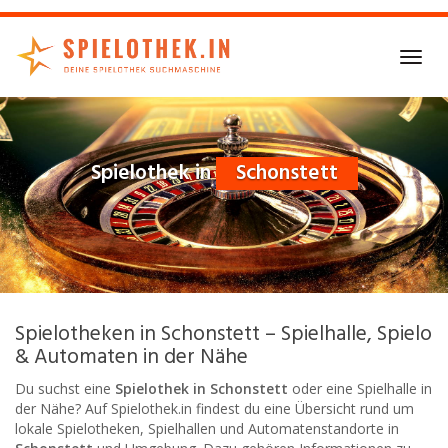
Skip
to
main
Toggl
content
navig
Spielothek in
Schonstett
Spielotheken in Schonstett – Spielhalle, Spielo
& Automaten in der Nähe
Du suchst eine
Spielothek in Schonstett
oder eine Spielhalle in
der Nähe? Auf Spielothek.in findest du eine Übersicht rund um
lokale Spielotheken, Spielhallen und Automatenstandorte in