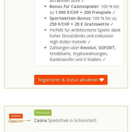
attraktiven Boni ✓
Bonus für Casinospieler:
100 % bis
zu
1.000 €/CHF + 200 Freispiele
✓
Sportwetten-Bonus:
100 % bis zu
250 €/CHF + 20 € Gratiswette
✓
Perfekt für ambitionierte Spieler dank
hoher Einsatzlimits und exklusiver
High-Roller-Vorteile ✓
Zahlungen über
Revolut
,
SOFORT
,
Kreditkarte, Kryptowährungen,
Banktransfer und E-Wallets ✓
Registrieren & Bonus absahnen
Premium
online
Casina
Spielothek in
Schonstett