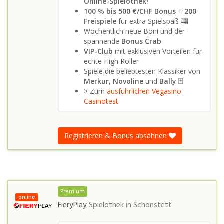
Online-Spielothek!
100 % bis 500 €/CHF Bonus
+
200
Freispiele
für extra Spielspaß 🎰
Wöchentlich neue Boni und der
spannende
Bonus Crab
VIP-Club
mit exklusiven Vorteilen für
echte High Roller
Spiele die beliebtesten Klassiker von
Merkur
,
Novoline
und
Bally
🃏
> Zum
ausführlichen Vegasino
Casinotest
Registrieren & Bonus absahnen
Premium
online
FieryPlay
Spielothek in
Schonstett