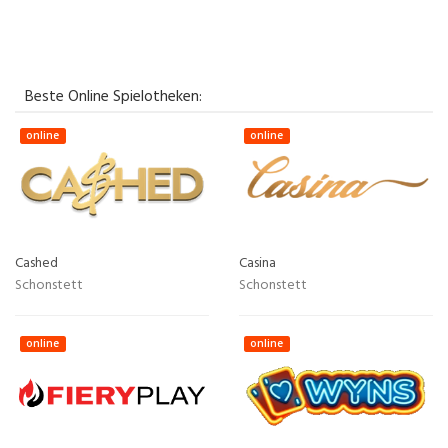
Beste Online Spielotheken:
online
online
Cashed
Casina
Schonstett
Schonstett
online
online