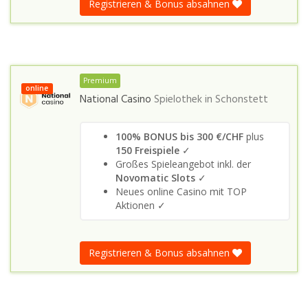
Registrieren & Bonus absahnen
Premium
online
National Casino
Spielothek in
Schonstett
100% BONUS bis 300 €/CHF
plus
150 Freispiele
✓
Großes Spieleangebot inkl. der
Novomatic Slots
✓
Neues online Casino mit TOP
Aktionen ✓
Registrieren & Bonus absahnen