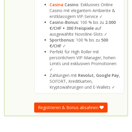
Casina
Casino
: Exklusives Online
Casino mit elegantem Ambiente &
erstklassigem VIP-Service ✓
Casino-Bonus:
100 % bis zu
2.000
€/CHF + 300 Freispiele
auf
ausgewählte Novoline-Slots ✓
Sportbonus:
100 % bis zu
500
€/CHF
✓
Perfekt für High Roller mit
persönlichem VIP-Manager, hohen
Limits und exklusiven Promotionen
✓
Zahlungen mit
Revolut
,
Google Pay
,
SOFORT, Kreditkarten,
Kryptowährungen und E-Wallets ✓
Registrieren & Bonus absahnen