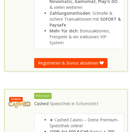
Novomatic
,
Gamomat
,
Play’n GO
& vielen weiteren
Zahlungsmethoden:
Schnelle &
sichere Transaktionen mit
SOFORT &
Paysafe
Mehr für dich:
Bonusaktionen,
Freispiele & ein exklusives VIP-
System
Registrieren & Bonus absahnen
Premium
online
Cashed
Spielothek in
Schonstett
★ Cashed Casino – Deine Premium-
Spielothek online!
100% bis 500 €/CHF
Bonus +
200