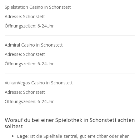
Spielstation Casino in Schonstett
Adresse: Schonstett
Öffnungszeiten: 6-24Uhr
Admiral Casino in Schonstett
Adresse: Schonstett
Öffnungszeiten: 6-24Uhr
VulkanVegas Casino in Schonstett
Adresse: Schonstett
Öffnungszeiten: 6-24Uhr
Worauf du bei einer Spielothek in Schonstett achten
solltest
Lage:
Ist die Spielhalle zentral, gut erreichbar oder eher