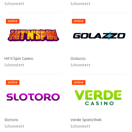
Schonstett
Schonstett
online
online
Hit’n’Spin Casino
Golazzo
Schonstett
Schonstett
online
online
Slotoro
Verde Spielothek
Schonstett
Schonstett