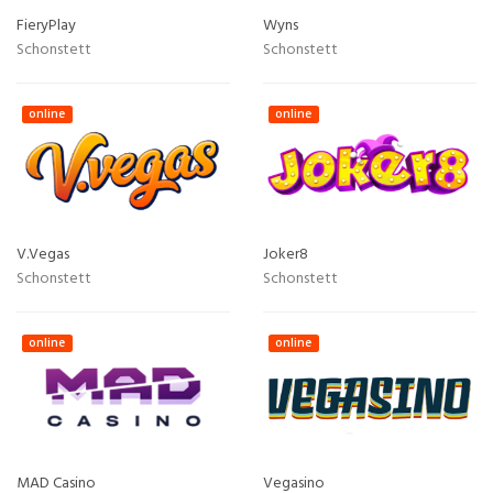
FieryPlay
Wyns
Schonstett
Schonstett
online
online
V.Vegas
Joker8
Schonstett
Schonstett
online
online
MAD Casino
Vegasino