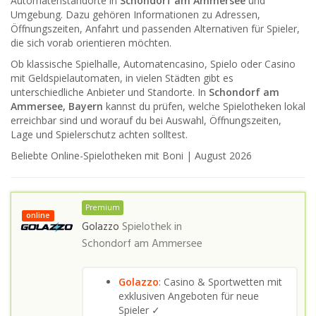
Automatenstandorte in
Schondorf am Ammersee
und
Umgebung. Dazu gehören Informationen zu Adressen,
Öffnungszeiten, Anfahrt und passenden Alternativen für Spieler,
die sich vorab orientieren möchten.
Ob klassische Spielhalle, Automatencasino, Spielo oder Casino
mit Geldspielautomaten, in vielen Städten gibt es
unterschiedliche Anbieter und Standorte. In
Schondorf am
Ammersee, Bayern
kannst du prüfen, welche Spielotheken lokal
erreichbar sind und worauf du bei Auswahl, Öffnungszeiten,
Lage und Spielerschutz achten solltest.
Beliebte Online-Spielotheken mit Boni | August 2026
Premium
online
Golazzo
Spielothek in
Schondorf am Ammersee
Golazzo
: Casino & Sportwetten mit
exklusiven Angeboten für neue
Spieler ✓