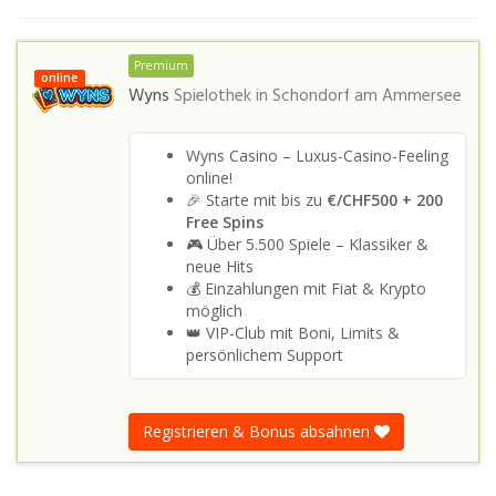
Premium
online
Wyns
Spielothek in
Schondorf am Ammersee
Wyns Casino – Luxus-Casino-Feeling
online!
🎉 Starte mit bis zu
€/CHF500 + 200
Free Spins
🎮 Über 5.500 Spiele – Klassiker &
neue Hits
💰 Einzahlungen mit Fiat & Krypto
möglich
👑 VIP-Club mit Boni, Limits &
persönlichem Support
Registrieren & Bonus absahnen