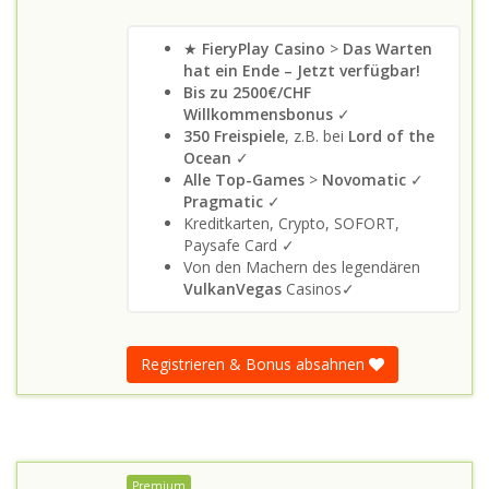
★
FieryPlay Casino
>
Das Warten
hat ein Ende – Jetzt verfügbar!
Bis zu 2500€/CHF
Willkommensbonus
✓
350 Freispiele
, z.B. bei
Lord of the
Ocean
✓
Alle Top-Games
>
Novomatic
✓
Pragmatic
✓
Kreditkarten, Crypto, SOFORT,
Paysafe Card ✓
Von den Machern des legendären
VulkanVegas
Casinos✓
Registrieren & Bonus absahnen
Premium