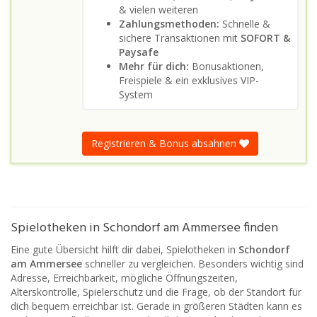
& vielen weiteren
Zahlungsmethoden:
Schnelle &
sichere Transaktionen mit
SOFORT &
Paysafe
Mehr für dich:
Bonusaktionen,
Freispiele & ein exklusives VIP-
System
Registrieren & Bonus absahnen
Spielotheken in Schondorf am Ammersee finden
Eine gute Übersicht hilft dir dabei, Spielotheken in
Schondorf
am Ammersee
schneller zu vergleichen. Besonders wichtig sind
Adresse, Erreichbarkeit, mögliche Öffnungszeiten,
Alterskontrolle, Spielerschutz und die Frage, ob der Standort für
dich bequem erreichbar ist. Gerade in größeren Städten kann es