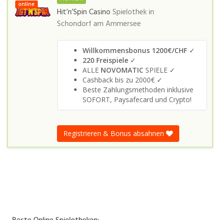
online
Hit’n’Spin Casino
Spielothek in
Schondorf am Ammersee
Willkommensbonus 1200€/CHF
✓
220 Freispiele
✓
ALLE
NOVOMATIC
SPIELE ✓
Cashback bis zu 2000€ ✓
Beste Zahlungsmethoden inklusive
SOFORT, Paysafecard und Crypto!
Registrieren & Bonus absahnen