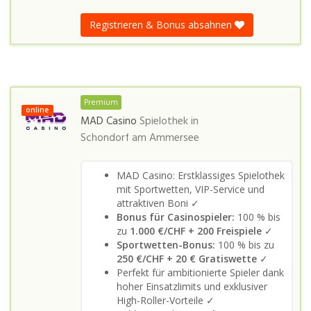
Registrieren & Bonus absahnen
Premium
online
MAD Casino
Spielothek in
Schondorf am Ammersee
MAD Casino: Erstklassiges Spielothek
mit Sportwetten, VIP-Service und
attraktiven Boni ✓
Bonus für Casinospieler:
100 % bis
zu
1.000 €/CHF + 200 Freispiele
✓
Sportwetten-Bonus:
100 % bis zu
250 €/CHF + 20 € Gratiswette
✓
Perfekt für ambitionierte Spieler dank
hoher Einsatzlimits und exklusiver
High-Roller-Vorteile ✓