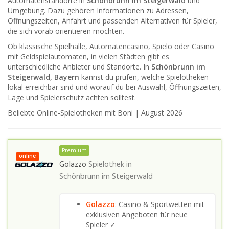
Automatenstandorte in
Schönbrunn im Steigerwald
und
Umgebung. Dazu gehören Informationen zu Adressen,
Öffnungszeiten, Anfahrt und passenden Alternativen für Spieler,
die sich vorab orientieren möchten.
Ob klassische Spielhalle, Automatencasino, Spielo oder Casino
mit Geldspielautomaten, in vielen Städten gibt es
unterschiedliche Anbieter und Standorte. In
Schönbrunn im
Steigerwald, Bayern
kannst du prüfen, welche Spielotheken
lokal erreichbar sind und worauf du bei Auswahl, Öffnungszeiten,
Lage und Spielerschutz achten solltest.
Beliebte Online-Spielotheken mit Boni | August 2026
Premium
online
Golazzo
Spielothek in
Schönbrunn im Steigerwald
Golazzo
: Casino & Sportwetten mit
exklusiven Angeboten für neue
Spieler ✓