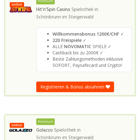
Premium
online
Hit’n’Spin Casino
Spielothek in
Schönbrunn im Steigerwald
Willkommensbonus 1200€/CHF
✓
220 Freispiele
✓
ALLE
NOVOMATIC
SPIELE ✓
Cashback bis zu 2000€ ✓
Beste Zahlungsmethoden inklusive
SOFORT, Paysafecard und Crypto!
Registrieren & Bonus absahnen
Premium
online
Golazzo
Spielothek in
Schönbrunn im Steigerwald