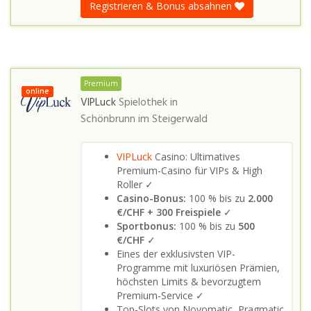
Registrieren & Bonus absahnen
Premium
online
VIPLuck
Spielothek in
Schönbrunn im Steigerwald
VIPLuck
Casino: Ultimatives
Premium-Casino für VIPs & High
Roller ✓
Casino-Bonus:
100 % bis zu
2.000
€/CHF + 300 Freispiele
✓
Sportbonus:
100 % bis zu
500
€/CHF
✓
Eines der exklusivsten VIP-
Programme mit luxuriösen Prämien,
höchsten Limits & bevorzugtem
Premium-Service ✓
Top-Slots von Novomatic, Pragmatic