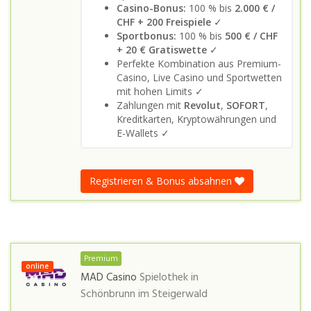
Casino-Bonus:
100 % bis
2.000 € /
CHF + 200 Freispiele
✓
Sportbonus:
100 % bis
500 € / CHF
+ 20 € Gratiswette
✓
Perfekte Kombination aus Premium-
Casino, Live Casino und Sportwetten
mit hohen Limits ✓
Zahlungen mit
Revolut
,
SOFORT
,
Kreditkarten, Kryptowährungen und
E-Wallets ✓
Registrieren & Bonus absahnen
Premium
online
MAD Casino
Spielothek in
Schönbrunn im Steigerwald