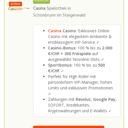
Premium
online
Casina
Spielothek in
Schönbrunn im Steigerwald
Casina
Casino
: Exklusives Online
Casino mit elegantem Ambiente &
erstklassigem VIP-Service ✓
Casino-Bonus:
100 % bis zu
2.000
€/CHF + 300 Freispiele
auf
ausgewählte Novoline-Slots ✓
Sportbonus:
100 % bis zu
500
€/CHF
✓
Perfekt für High Roller mit
persönlichem VIP-Manager, hohen
Limits und exklusiven Promotionen
✓
Zahlungen mit
Revolut
,
Google Pay
,
SOFORT, Kreditkarten,
Kryptowährungen und E-Wallets ✓