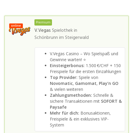
Premium
online
V.Vegas
Spielothek in
Schönbrunn im Steigerwald
V.Vegas Casino – Wo Spielspaß und
Gewinne warten! ⭐
Einsteigerbonus:
1.500 €/CHF + 150
Freispiele für die ersten Einzahlungen
Top Provider:
Spiele von
Novomatic
,
Gamomat
,
Play’n GO
& vielen weiteren
Zahlungsmethoden:
Schnelle &
sichere Transaktionen mit
SOFORT &
Paysafe
Mehr für dich:
Bonusaktionen,
Freispiele & ein exklusives VIP-
System