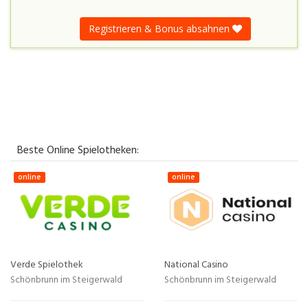
Registrieren & Bonus absahnen
Beste Online Spielotheken:
online
online
Verde Spielothek
National Casino
Schönbrunn im Steigerwald
Schönbrunn im Steigerwald