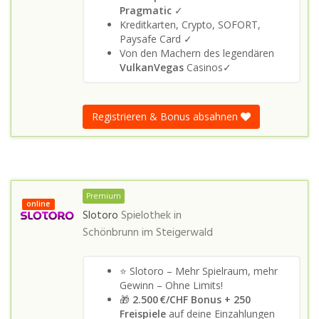
Pragmatic
✓
Kreditkarten, Crypto, SOFORT,
Paysafe Card ✓
Von den Machern des legendären
VulkanVegas
Casinos✓
Registrieren & Bonus absahnen
Premium
online
Slotoro
Spielothek in
Schönbrunn im Steigerwald
⭐ Slotoro – Mehr Spielraum, mehr
Gewinn – Ohne Limits!
🎁
2.500 €/CHF Bonus + 250
Freispiele
auf deine Einzahlungen