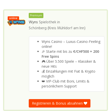
Premium
online
Wyns
Spielothek in
Schönberg (Kreis Mühldorf am Inn)
Wyns Casino – Luxus-Casino-Feeling
online!
🎉 Starte mit bis zu
€/CHF500 + 200
Free Spins
🎮 Über 5.500 Spiele – Klassiker &
neue Hits
💰 Einzahlungen mit Fiat & Krypto
möglich
👑 VIP-Club mit Boni, Limits &
persönlichem Support
Registrieren & Bonus absahnen