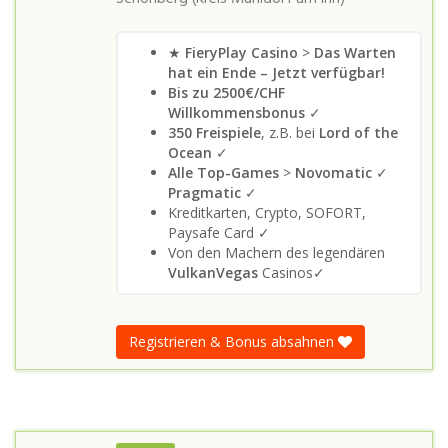
★
FieryPlay Casino
>
Das Warten
hat ein Ende – Jetzt verfügbar!
Bis zu 2500€/CHF
Willkommensbonus
✓
350 Freispiele
, z.B. bei
Lord of the
Ocean
✓
Alle Top-Games
>
Novomatic
✓
Pragmatic
✓
Kreditkarten, Crypto, SOFORT,
Paysafe Card ✓
Von den Machern des legendären
VulkanVegas
Casinos✓
Registrieren & Bonus absahnen