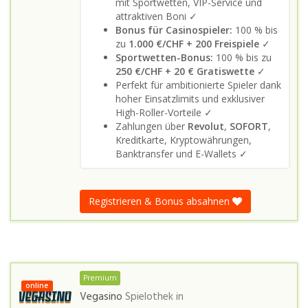
mit Sportwetten, VIP-Service und
attraktiven Boni ✓
Bonus für Casinospieler:
100 % bis
zu
1.000 €/CHF + 200 Freispiele
✓
Sportwetten-Bonus:
100 % bis zu
250 €/CHF + 20 € Gratiswette
✓
Perfekt für ambitionierte Spieler dank
hoher Einsatzlimits und exklusiver
High-Roller-Vorteile ✓
Zahlungen über
Revolut
,
SOFORT
,
Kreditkarte, Kryptowährungen,
Banktransfer und E-Wallets ✓
Registrieren & Bonus absahnen
Premium
online
Vegasino
Spielothek in