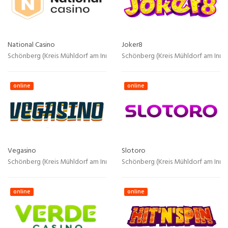
National Casino
Joker8
Schönberg (Kreis Mühldorf am Inn)
Schönberg (Kreis Mühldorf am Inn)
online
online
Vegasino
Slotoro
Schönberg (Kreis Mühldorf am Inn)
Schönberg (Kreis Mühldorf am Inn)
online
online