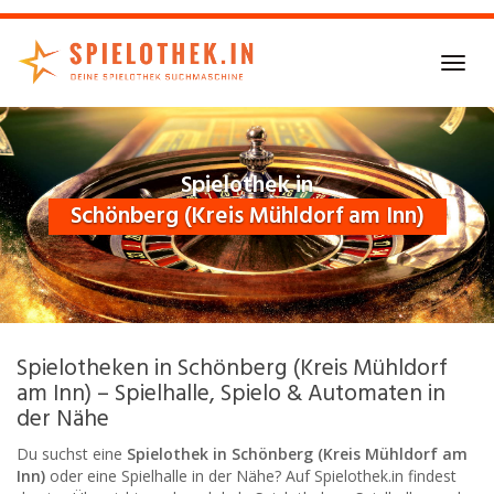
Skip
to
main
Toggl
content
navig
Spielothek in
Schönberg (Kreis Mühldorf am Inn)
Spielotheken in Schönberg (Kreis Mühldorf
am Inn) – Spielhalle, Spielo & Automaten in
der Nähe
Du suchst eine
Spielothek in Schönberg (Kreis Mühldorf am
Inn)
oder eine Spielhalle in der Nähe? Auf Spielothek.in findest