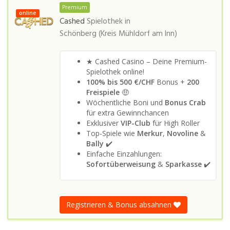
Premium
online
Cashed
Spielothek in
Schönberg (Kreis Mühldorf am Inn)
★ Cashed Casino – Deine Premium-
Spielothek online!
100% bis 500 €/CHF
Bonus +
200
Freispiele
🤑
Wöchentliche Boni und
Bonus Crab
für extra Gewinnchancen
Exklusiver
VIP-Club
für High Roller
Top-Spiele wie
Merkur
,
Novoline
&
Bally
✔️
Einfache Einzahlungen:
Sofortüberweisung
&
Sparkasse
✔️
Registrieren & Bonus absahnen