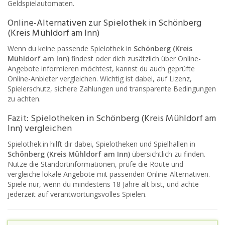
Geldspielautomaten.
Online-Alternativen zur Spielothek in Schönberg
(Kreis Mühldorf am Inn)
Wenn du keine passende Spielothek in
Schönberg (Kreis
Mühldorf am Inn)
findest oder dich zusätzlich über Online-
Angebote informieren möchtest, kannst du auch geprüfte
Online-Anbieter vergleichen. Wichtig ist dabei, auf Lizenz,
Spielerschutz, sichere Zahlungen und transparente Bedingungen
zu achten.
Fazit: Spielotheken in Schönberg (Kreis Mühldorf am
Inn) vergleichen
Spielothek.in hilft dir dabei, Spielotheken und Spielhallen in
Schönberg (Kreis Mühldorf am Inn)
übersichtlich zu finden.
Nutze die Standortinformationen, prüfe die Route und
vergleiche lokale Angebote mit passenden Online-Alternativen.
Spiele nur, wenn du mindestens 18 Jahre alt bist, und achte
jederzeit auf verantwortungsvolles Spielen.