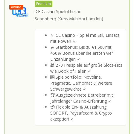
Premium
online
ICE Casino
Spielothek in
Schönberg (Kreis Mühldorf am Inn)
⭐ ICE Casino – Spiel mit Stil, Einsatz
mit Power! ⭐
🔥 Startbonus: Bis zu €1.500 mit
450% Bonus über die ersten vier
Einzahlungen ✓
🎁 270 Freispiele auf große Slots‑Hits
wie Book of Fallen ✓
🎰 Spielportfolio: Novoline,
Pragmatic, Gamomat & weitere
Schwergewichte ✓
🏆 Ausgezeichnete Betreiber mit
jahrelanger Casino‑Erfahrung ✓
💳 Flexible Ein‑ & Auszahlung:
SOFORT, Paysafecard & Crypto
akzeptiert ✓