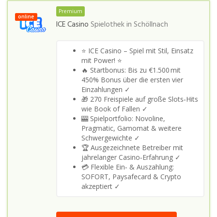
Premium
online
ICE Casino
Spielothek in
Schöllnach
⭐ ICE Casino – Spiel mit Stil, Einsatz
mit Power! ⭐
🔥 Startbonus: Bis zu €1.500 mit
450% Bonus über die ersten vier
Einzahlungen ✓
🎁 270 Freispiele auf große Slots‑Hits
wie Book of Fallen ✓
🎰 Spielportfolio: Novoline,
Pragmatic, Gamomat & weitere
Schwergewichte ✓
🏆 Ausgezeichnete Betreiber mit
jahrelanger Casino‑Erfahrung ✓
💳 Flexible Ein‑ & Auszahlung:
SOFORT, Paysafecard & Crypto
akzeptiert ✓