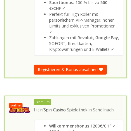
Sportbonus:
100 % bis zu
500
€/CHF
✓
Perfekt für High Roller mit
persönlichem VIP-Manager, hohen
Limits und exklusiven Promotionen
✓
Zahlungen mit
Revolut
,
Google Pay
,
SOFORT, Kreditkarten,
Kryptowährungen und E-Wallets ✓
Registrieren & Bonus absahnen
Premium
online
Hit’n’Spin Casino
Spielothek in
Schöllnach
Willkommensbonus 1200€/CHF
✓