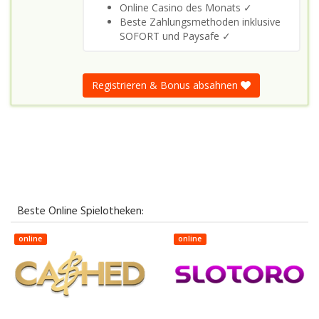
Online Casino des Monats ✓
Beste Zahlungsmethoden inklusive
SOFORT und Paysafe ✓
Registrieren & Bonus absahnen
Beste Online Spielotheken:
online
online