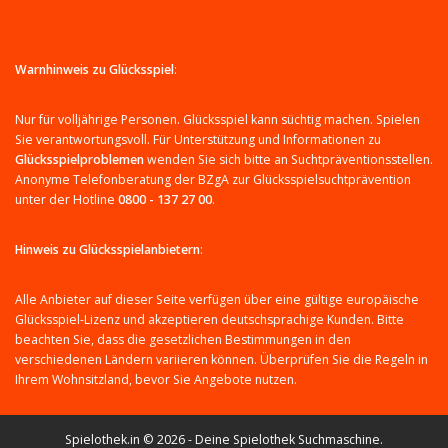
Warnhinweis zu Glücksspiel
:
Nur für volljährige Personen. Glücksspiel kann süchtig machen. Spielen
Sie verantwortungsvoll. Für Unterstützung und Informationen zu
Glücksspielproblemen
wenden Sie sich bitte an Suchtpräventionsstellen.
Anonyme Telefonberatung der BZgA zur Glücksspielsuchtprävention
unter der Hotline
0800 - 137 27 00
.
Hinweis zu Glücksspielanbietern
:
Alle Anbieter auf dieser Seite verfügen über eine gültige europäische
Glücksspiel-Lizenz und akzeptieren deutschsprachige Kunden. Bitte
beachten Sie, dass die gesetzlichen Bestimmungen in den
verschiedenen Ländern variieren können. Überprüfen Sie die Regeln in
Ihrem Wohnsitzland, bevor Sie Angebote nutzen.
Spielothek.in © 2026 - Deine Spielothek Suchmaschine.