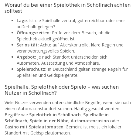
Worauf du bei einer Spielothek in Schöllnach achten
solltest
Lage:
Ist die Spielhalle zentral, gut erreichbar oder eher
außerhalb gelegen?
Öffnungszeiten:
Prüfe vor dem Besuch, ob die
Spielothek aktuell geöffnet ist.
Seriosität:
Achte auf Alterskontrolle, klare Regeln und
verantwortungsvolles Spielen.
Angebot:
Je nach Standort unterscheiden sich
Automaten, Ausstattung und Atmosphäre.
Spielerschutz:
In Deutschland gelten strenge Regeln für
Spielhallen und Geldspielgeräte.
Spielhalle, Spielothek oder Spielo – was suchen
Nutzer in Schöllnach?
Viele Nutzer verwenden unterschiedliche Begriffe, wenn sie nach
einem Automatenstandort suchen. Häufig gesucht werden
Begriffe wie
Spielothek in Schöllnach
,
Spielhalle in
Schöllnach
,
Spielo in der Nähe
,
Automatencasino
oder
Casino mit Spielautomaten
. Gemeint ist meist ein lokaler
Standort mit Geldspielautomaten.