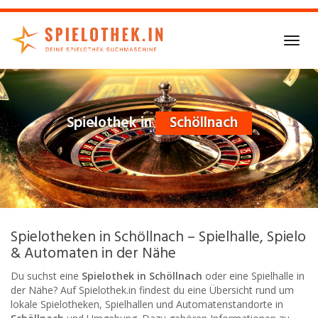
Skip
to
main
Toggl
content
navig
Spielothek in
Schöllnach
Spielotheken in Schöllnach – Spielhalle, Spielo
& Automaten in der Nähe
Du suchst eine
Spielothek in Schöllnach
oder eine Spielhalle in
der Nähe? Auf Spielothek.in findest du eine Übersicht rund um
lokale Spielotheken, Spielhallen und Automatenstandorte in