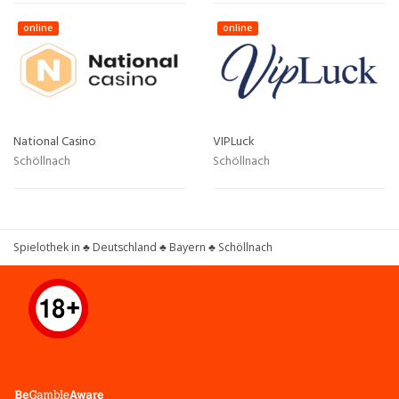
online
online
National Casino
VIPLuck
Schöllnach
Schöllnach
Spielothek in
♣
Deutschland
♣
Bayern
♣
Schöllnach