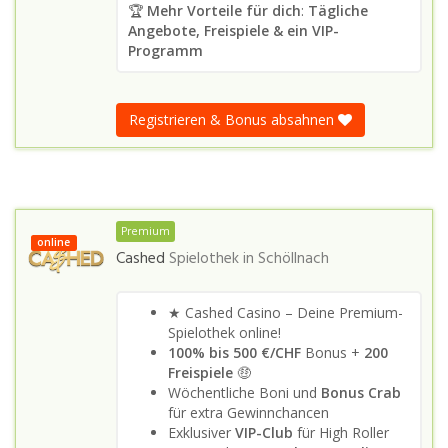
🏆
Mehr Vorteile für dich
:
Tägliche
Angebote, Freispiele & ein VIP-
Programm
Registrieren & Bonus absahnen
Premium
online
Cashed
Spielothek in
Schöllnach
★ Cashed Casino – Deine Premium-
Spielothek online!
100% bis 500 €/CHF
Bonus +
200
Freispiele
🤑
Wöchentliche Boni und
Bonus Crab
für extra Gewinnchancen
Exklusiver
VIP-Club
für High Roller