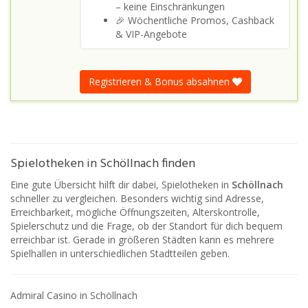
– keine Einschränkungen
🎉 Wöchentliche Promos, Cashback
& VIP-Angebote
Registrieren & Bonus absahnen
Spielotheken in Schöllnach finden
Eine gute Übersicht hilft dir dabei, Spielotheken in
Schöllnach
schneller zu vergleichen. Besonders wichtig sind Adresse,
Erreichbarkeit, mögliche Öffnungszeiten, Alterskontrolle,
Spielerschutz und die Frage, ob der Standort für dich bequem
erreichbar ist. Gerade in größeren Städten kann es mehrere
Spielhallen in unterschiedlichen Stadtteilen geben.
Admiral Casino in Schöllnach