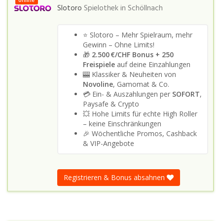
online
Slotoro
Spielothek in
Schöllnach
⭐ Slotoro – Mehr Spielraum, mehr
Gewinn – Ohne Limits!
🎁
2.500 €/CHF Bonus + 250
Freispiele
auf deine Einzahlungen
🎰 Klassiker & Neuheiten von
Novoline
, Gamomat & Co.
💳 Ein- & Auszahlungen per
SOFORT
,
Paysafe & Crypto
💥 Hohe Limits für echte High Roller
– keine Einschränkungen
🎉 Wöchentliche Promos, Cashback
& VIP-Angebote
Registrieren & Bonus absahnen