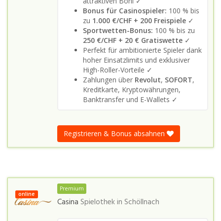
attraktiven Boni ✓
Bonus für Casinospieler:
100 % bis
zu
1.000 €/CHF + 200 Freispiele
✓
Sportwetten-Bonus:
100 % bis zu
250 €/CHF + 20 € Gratiswette
✓
Perfekt für ambitionierte Spieler dank
hoher Einsatzlimits und exklusiver
High-Roller-Vorteile ✓
Zahlungen über
Revolut
,
SOFORT
,
Kreditkarte, Kryptowährungen,
Banktransfer und E-Wallets ✓
Registrieren & Bonus absahnen
Premium
online
Casina
Spielothek in
Schöllnach