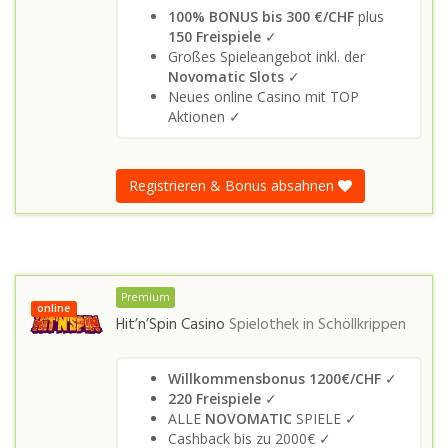
100% BONUS bis 300 €/CHF
plus
150 Freispiele
✓
Großes Spieleangebot inkl. der
Novomatic Slots
✓
Neues online Casino mit TOP
Aktionen ✓
Registrieren & Bonus absahnen
Premium
online
Hit’n’Spin Casino
Spielothek in
Schöllkrippen
Willkommensbonus 1200€/CHF
✓
220 Freispiele
✓
ALLE
NOVOMATIC
SPIELE ✓
Cashback bis zu 2000€ ✓