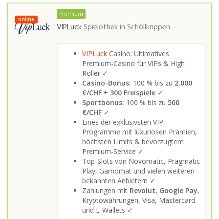
Premium
online
VIPLuck
Spielothek in
Schöllkrippen
VIPLuck
Casino: Ultimatives
Premium-Casino für VIPs & High
Roller ✓
Casino-Bonus:
100 % bis zu
2.000
€/CHF + 300 Freispiele
✓
Sportbonus:
100 % bis zu
500
€/CHF
✓
Eines der exklusivsten VIP-
Programme mit luxuriösen Prämien,
höchsten Limits & bevorzugtem
Premium-Service ✓
Top-Slots von Novomatic, Pragmatic
Play, Gamomat und vielen weiteren
bekannten Anbietern ✓
Zahlungen mit
Revolut
,
Google Pay
,
Kryptowährungen, Visa, Mastercard
und E-Wallets ✓