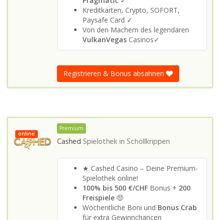
Pragmatic
✓
Kreditkarten, Crypto, SOFORT,
Paysafe Card ✓
Von den Machern des legendären
VulkanVegas
Casinos✓
Registrieren & Bonus absahnen
Premium
online
Cashed
Spielothek in
Schöllkrippen
★ Cashed Casino – Deine Premium-
Spielothek online!
100% bis 500 €/CHF
Bonus +
200
Freispiele
🤑
Wöchentliche Boni und
Bonus Crab
für extra Gewinnchancen