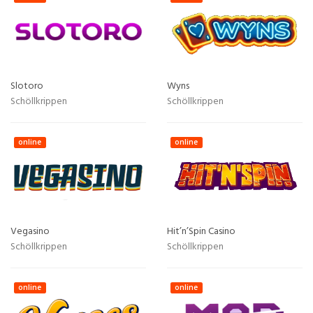
Slotoro
Wyns
Schöllkrippen
Schöllkrippen
online
online
Vegasino
Hit’n’Spin Casino
Schöllkrippen
Schöllkrippen
online
online