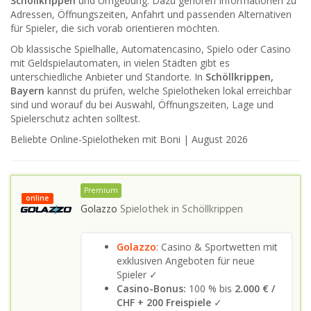
Schöllkrippen
und Umgebung. Dazu gehören Informationen zu
Adressen, Öffnungszeiten, Anfahrt und passenden Alternativen
für Spieler, die sich vorab orientieren möchten.
Ob klassische Spielhalle, Automatencasino, Spielo oder Casino
mit Geldspielautomaten, in vielen Städten gibt es
unterschiedliche Anbieter und Standorte. In
Schöllkrippen,
Bayern
kannst du prüfen, welche Spielotheken lokal erreichbar
sind und worauf du bei Auswahl, Öffnungszeiten, Lage und
Spielerschutz achten solltest.
Beliebte Online-Spielotheken mit Boni | August 2026
Premium
online
Golazzo
Spielothek in
Schöllkrippen
Golazzo
: Casino & Sportwetten mit
exklusiven Angeboten für neue
Spieler ✓
Casino-Bonus:
100 % bis
2.000 € /
CHF + 200 Freispiele
✓