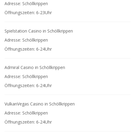
Adresse: Schöllkrippen
Öffnungszeiten: 6-23Uhr
Spielstation Casino in Schöllkrippen
Adresse: Schöllkrippen
Öffnungszeiten: 6-24Uhr
Admiral Casino in Schöllkrippen
Adresse: Schöllkrippen
Öffnungszeiten: 6-24Uhr
VulkanVegas Casino in Schöllkrippen
Adresse: Schöllkrippen
Öffnungszeiten: 6-24Uhr