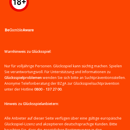
Warnhinweis zu Glücksspiel
:
Nur für volljährige Personen. Glücksspiel kann süchtig machen. Spielen
Sie verantwortungsvoll. Für Unterstützung und Informationen zu
Glücksspielproblemen
wenden Sie sich bitte an Suchtpräventionsstellen.
Anonyme Telefonberatung der BZgA zur Glücksspielsuchtprävention
unter der Hotline
0800 - 137 27 00
.
Hinweis zu Glücksspielanbietern
:
Alle Anbieter auf dieser Seite verfügen über eine gültige europäische
Glücksspiel-Lizenz und akzeptieren deutschsprachige Kunden. Bitte
beachten Sie, dass die gesetzlichen Bestimmungen in den