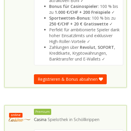
attraktiven Boni ✓
Bonus für Casinospieler:
100 % bis
zu
1.000 €/CHF + 200 Freispiele
✓
Sportwetten-Bonus:
100 % bis zu
250 €/CHF + 20 € Gratiswette
✓
Perfekt für ambitionierte Spieler dank
hoher Einsatzlimits und exklusiver
High-Roller-Vorteile ✓
Zahlungen über
Revolut
,
SOFORT
,
Kreditkarte, Kryptowährungen,
Banktransfer und E-Wallets ✓
Registrieren & Bonus absahnen
Premium
online
Casina
Spielothek in
Schöllkrippen