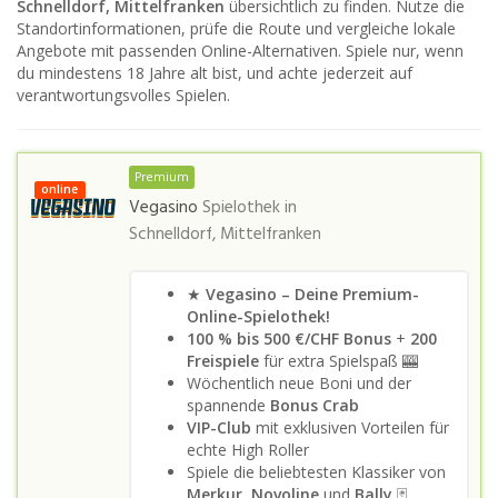
Schnelldorf, Mittelfranken
übersichtlich zu finden. Nutze die
Standortinformationen, prüfe die Route und vergleiche lokale
Angebote mit passenden Online-Alternativen. Spiele nur, wenn
du mindestens 18 Jahre alt bist, und achte jederzeit auf
verantwortungsvolles Spielen.
Premium
online
Vegasino
Spielothek in
Schnelldorf, Mittelfranken
★
Vegasino – Deine Premium-
Online-Spielothek!
100 % bis 500 €/CHF Bonus
+
200
Freispiele
für extra Spielspaß 🎰
Wöchentlich neue Boni und der
spannende
Bonus Crab
VIP-Club
mit exklusiven Vorteilen für
echte High Roller
Spiele die beliebtesten Klassiker von
Merkur
,
Novoline
und
Bally
🃏