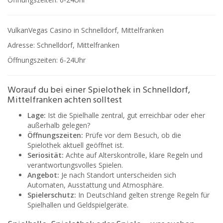
VulkanVegas Casino in Schnelldorf, Mittelfranken
Adresse: Schnelldorf, Mittelfranken
Öffnungszeiten: 6-24Uhr
Worauf du bei einer Spielothek in Schnelldorf,
Mittelfranken achten solltest
Lage:
Ist die Spielhalle zentral, gut erreichbar oder eher
außerhalb gelegen?
Öffnungszeiten:
Prüfe vor dem Besuch, ob die
Spielothek aktuell geöffnet ist.
Seriosität:
Achte auf Alterskontrolle, klare Regeln und
verantwortungsvolles Spielen.
Angebot:
Je nach Standort unterscheiden sich
Automaten, Ausstattung und Atmosphäre.
Spielerschutz:
In Deutschland gelten strenge Regeln für
Spielhallen und Geldspielgeräte.