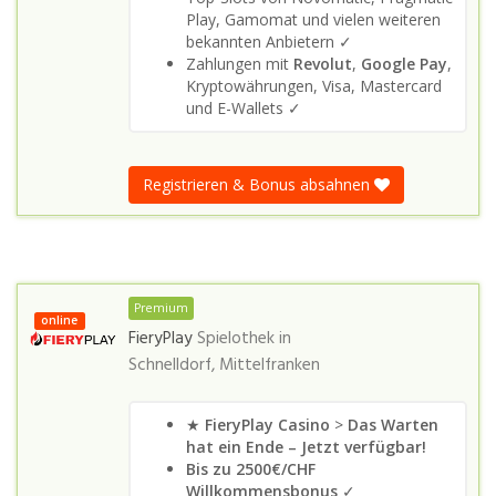
Play, Gamomat und vielen weiteren
bekannten Anbietern ✓
Zahlungen mit
Revolut
,
Google Pay
,
Kryptowährungen, Visa, Mastercard
und E-Wallets ✓
Registrieren & Bonus absahnen
Premium
online
FieryPlay
Spielothek in
Schnelldorf, Mittelfranken
★
FieryPlay Casino
>
Das Warten
hat ein Ende – Jetzt verfügbar!
Bis zu 2500€/CHF
Willkommensbonus
✓