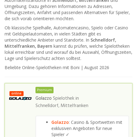
Automatenstandorte in
Schnelldorf, Mittelfranken
und
Umgebung. Dazu gehören Informationen zu Adressen,
Öffnungszeiten, Anfahrt und passenden Alternativen für Spieler,
die sich vorab orientieren möchten.
Ob klassische Spielhalle, Automatencasino, Spielo oder Casino
mit Geldspielautomaten, in vielen Städten gibt es
unterschiedliche Anbieter und Standorte. In
Schnelldorf,
Mittelfranken, Bayern
kannst du prüfen, welche Spielotheken
lokal erreichbar sind und worauf du bei Auswahl, Öffnungszeiten,
Lage und Spielerschutz achten solltest.
Beliebte Online-Spielotheken mit Boni | August 2026
Premium
online
Golazzo
Spielothek in
Schnelldorf, Mittelfranken
Golazzo
: Casino & Sportwetten mit
exklusiven Angeboten für neue
Spieler ✓