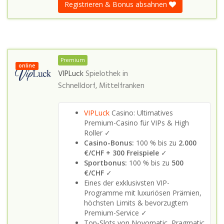
Registrieren & Bonus absahnen
Premium
online
VIPLuck
Spielothek in
Schnelldorf, Mittelfranken
VIPLuck
Casino: Ultimatives
Premium-Casino für VIPs & High
Roller ✓
Casino-Bonus:
100 % bis zu
2.000
€/CHF + 300 Freispiele
✓
Sportbonus:
100 % bis zu
500
€/CHF
✓
Eines der exklusivsten VIP-
Programme mit luxuriösen Prämien,
höchsten Limits & bevorzugtem
Premium-Service ✓
Top-Slots von Novomatic, Pragmatic