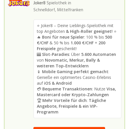
Joker8
Spielothek in
Schnelldorf, Mittelfranken
⭐ Joker8 – Deine Lieblings-Spielothek mit
top Angeboten
& High-Roller geeignet!
⭐
🔥
Boni für neue Spieler
: 100 % bis
500
€/CHF
& 50 % bis
1.000 €/CHF
+
200
Freispiele
geschenkt!
🎰
Slot-Paradies
: Über
5.600 Automaten
von
Novomatic, Merkur, Bally &
weiteren Top-Entwicklern
📱
Mobile Gaming perfekt gemacht
:
Genieße ein optimiertes Casino-Erlebnis
auf
iOS & Android
💳
Bequeme Transaktionen
: Nutze
Visa,
Mastercard oder Krypto-Zahlungen
🏆
Mehr Vorteile für dich
:
Tägliche
Angebote, Freispiele & ein VIP-
Programm