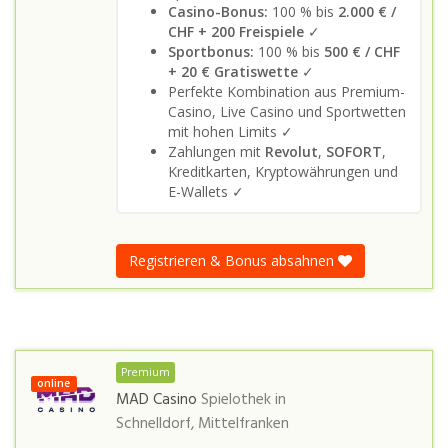
Casino-Bonus:
100 % bis
2.000 € /
CHF + 200 Freispiele
✓
Sportbonus:
100 % bis
500 € / CHF
+ 20 € Gratiswette
✓
Perfekte Kombination aus Premium-
Casino, Live Casino und Sportwetten
mit hohen Limits ✓
Zahlungen mit
Revolut
,
SOFORT
,
Kreditkarten, Kryptowährungen und
E-Wallets ✓
Registrieren & Bonus absahnen
Premium
online
MAD Casino
Spielothek in
Schnelldorf, Mittelfranken