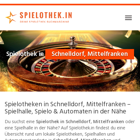
Skip
to
main
Toggl
content
navig
Spielothek in
Schnelldorf, Mittelfranken
Spielotheken in Schnelldorf, Mittelfranken –
Spielhalle, Spielo & Automaten in der Nähe
Du suchst eine
Spielothek in Schnelldorf, Mittelfranken
oder
eine Spielhalle in der Nähe? Auf Spielothek.in findest du eine
Übersicht rund um lokale Spielotheken, Spielhallen und