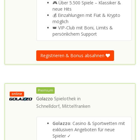
🎮 Über 5.500 Spiele – Klassiker &
neue Hits
💰 Einzahlungen mit Fiat & Krypto
möglich
👑 VIP-Club mit Boni, Limits &
persönlichem Support
Registrieren & Bonus absahnen
Premium
online
Golazzo
Spielothek in
Schnelldorf, Mittelfranken
Golazzo
: Casino & Sportwetten mit
exklusiven Angeboten für neue
Spieler ✓