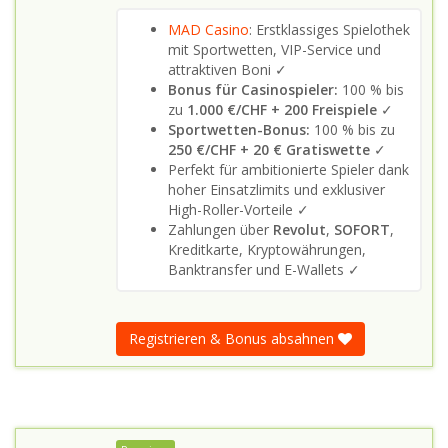
MAD Casino
: Erstklassiges Spielothek
mit Sportwetten, VIP-Service und
attraktiven Boni ✓
Bonus für Casinospieler:
100 % bis
zu
1.000 €/CHF + 200 Freispiele
✓
Sportwetten-Bonus:
100 % bis zu
250 €/CHF + 20 € Gratiswette
✓
Perfekt für ambitionierte Spieler dank
hoher Einsatzlimits und exklusiver
High-Roller-Vorteile ✓
Zahlungen über
Revolut
,
SOFORT
,
Kreditkarte, Kryptowährungen,
Banktransfer und E-Wallets ✓
Registrieren & Bonus absahnen