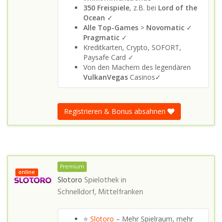
350 Freispiele
, z.B. bei
Lord of the
Ocean
✓
Alle Top-Games
>
Novomatic
✓
Pragmatic
✓
Kreditkarten, Crypto, SOFORT,
Paysafe Card ✓
Von den Machern des legendären
VulkanVegas
Casinos✓
Registrieren & Bonus absahnen
Premium
online
Slotoro
Spielothek in
Schnelldorf, Mittelfranken
⭐
Slotoro
– Mehr Spielraum, mehr