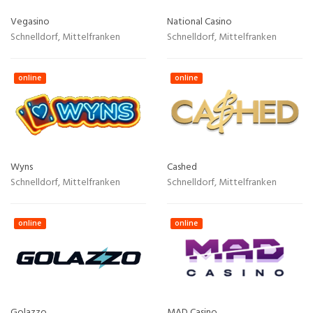
Vegasino
National Casino
Schnelldorf, Mittelfranken
Schnelldorf, Mittelfranken
online
online
Wyns
Cashed
Schnelldorf, Mittelfranken
Schnelldorf, Mittelfranken
online
online
Golazzo
MAD Casino