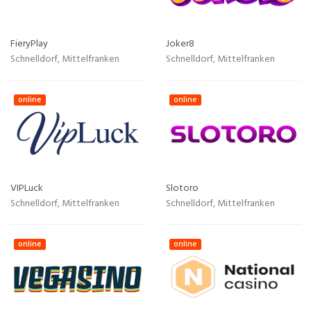
FieryPlay
Joker8
Schnelldorf, Mittelfranken
Schnelldorf, Mittelfranken
online
online
VIPLuck
Slotoro
Schnelldorf, Mittelfranken
Schnelldorf, Mittelfranken
online
online