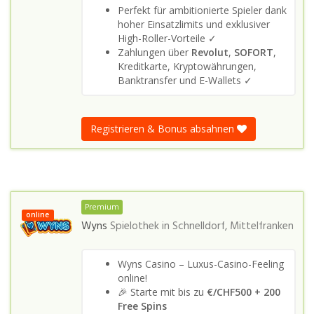
Perfekt für ambitionierte Spieler dank
hoher Einsatzlimits und exklusiver
High-Roller-Vorteile ✓
Zahlungen über
Revolut
,
SOFORT
,
Kreditkarte, Kryptowährungen,
Banktransfer und E-Wallets ✓
Registrieren & Bonus absahnen
Premium
online
Wyns
Spielothek in
Schnelldorf, Mittelfranken
Wyns Casino – Luxus-Casino-Feeling
online!
🎉 Starte mit bis zu
€/CHF500 + 200
Free Spins