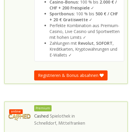
Casino-Bonus:
100 % bis
2.000 € /
CHF + 200 Freispiele
✓
Sportbonus:
100 % bis
500 € / CHF
+ 20 € Gratiswette
✓
Perfekte Kombination aus Premium-
Casino, Live Casino und Sportwetten
mit hohen Limits ✓
Zahlungen mit
Revolut
,
SOFORT
,
Kreditkarten, Kryptowährungen und
E-Wallets ✓
Registrieren & Bonus absahnen
Premium
online
Cashed
Spielothek in
Schnelldorf, Mittelfranken