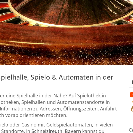
Spielhalle, Spielo & Automaten in der
r eine Spielhalle in der Nähe? Auf Spielothek.in
elotheken, Spielhallen und Automatenstandorte in
formationen zu Adressen, Öffnungszeiten, Anfahrt
ich vorab orientieren möchten.
ielo oder Casino mit Geldspielautomaten, in vielen
C
 Standorte. In
Schneizlreuth, Bayern
kannst du