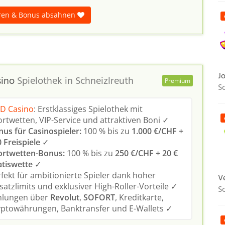
eren & Bonus absahnen
J
ino
Spielothek in
Schneizlreuth
Premium
S
D Casino
: Erstklassiges Spielothek mit
rtwetten, VIP-Service und attraktiven Boni ✓
us für Casinospieler:
100 % bis zu
1.000 €/CHF +
 Freispiele
✓
ortwetten-Bonus:
100 % bis zu
250 €/CHF + 20 €
atiswette
✓
fekt für ambitionierte Spieler dank hoher
V
satzlimits und exklusiver High-Roller-Vorteile ✓
S
hlungen über
Revolut
,
SOFORT
, Kreditkarte,
yptowährungen, Banktransfer und E-Wallets ✓