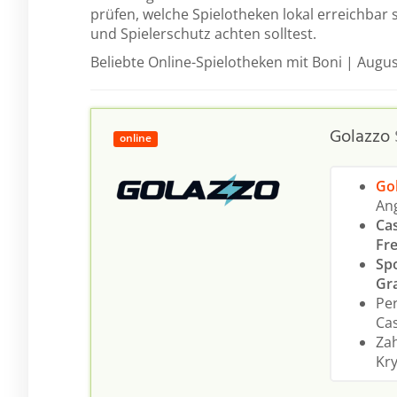
prüfen, welche Spielotheken lokal erreichbar
und Spielerschutz achten solltest.
Beliebte Online-Spielotheken mit Boni | Augu
Golazzo
online
Go
Ang
Ca
Fre
Sp
Gr
Pe
Ca
Za
Kr