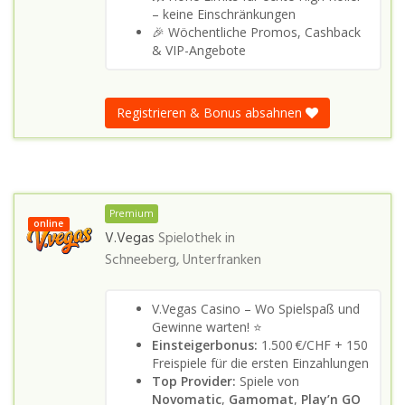
– keine Einschränkungen
🎉 Wöchentliche Promos, Cashback
& VIP-Angebote
Registrieren & Bonus absahnen
Premium
online
V.Vegas
Spielothek in
Schneeberg, Unterfranken
V.Vegas Casino – Wo Spielspaß und
Gewinne warten! ⭐
Einsteigerbonus:
1.500 €/CHF + 150
Freispiele für die ersten Einzahlungen
Top Provider:
Spiele von
Novomatic
,
Gamomat
,
Play’n GO