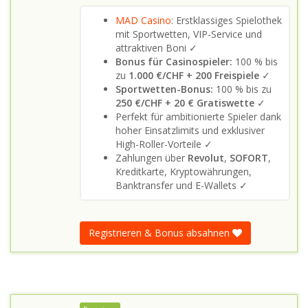
MAD Casino
: Erstklassiges Spielothek
mit Sportwetten, VIP-Service und
attraktiven Boni ✓
Bonus für Casinospieler:
100 % bis
zu
1.000 €/CHF + 200 Freispiele
✓
Sportwetten-Bonus:
100 % bis zu
250 €/CHF + 20 € Gratiswette
✓
Perfekt für ambitionierte Spieler dank
hoher Einsatzlimits und exklusiver
High-Roller-Vorteile ✓
Zahlungen über
Revolut
,
SOFORT
,
Kreditkarte, Kryptowährungen,
Banktransfer und E-Wallets ✓
Registrieren & Bonus absahnen