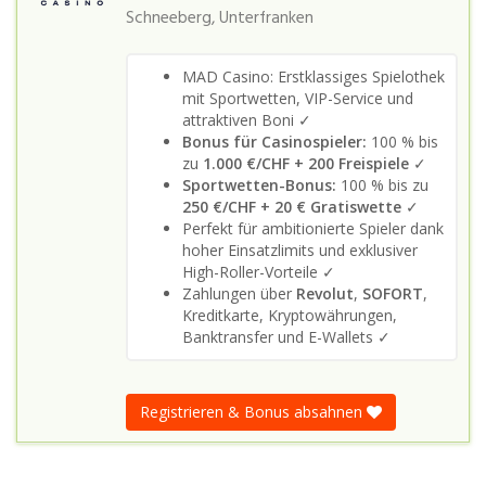
Schneeberg, Unterfranken
MAD Casino: Erstklassiges Spielothek
mit Sportwetten, VIP-Service und
attraktiven Boni ✓
Bonus für Casinospieler:
100 % bis
zu
1.000 €/CHF + 200 Freispiele
✓
Sportwetten-Bonus:
100 % bis zu
250 €/CHF + 20 € Gratiswette
✓
Perfekt für ambitionierte Spieler dank
hoher Einsatzlimits und exklusiver
High-Roller-Vorteile ✓
Zahlungen über
Revolut
,
SOFORT
,
Kreditkarte, Kryptowährungen,
Banktransfer und E-Wallets ✓
Registrieren & Bonus absahnen