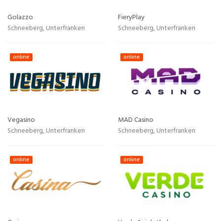
Golazzo
FieryPlay
Schneeberg, Unterfranken
Schneeberg, Unterfranken
online
online
Vegasino
MAD Casino
Schneeberg, Unterfranken
Schneeberg, Unterfranken
online
online