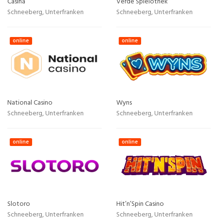
Casina
Verde Spielothek
Schneeberg, Unterfranken
Schneeberg, Unterfranken
online
online
National Casino
Wyns
Schneeberg, Unterfranken
Schneeberg, Unterfranken
online
online
Slotoro
Hit’n’Spin Casino
Schneeberg, Unterfranken
Schneeberg, Unterfranken