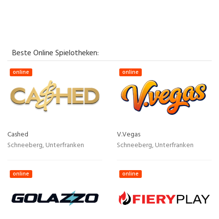
Beste Online Spielotheken:
online
online
Cashed
V.Vegas
Schneeberg, Unterfranken
Schneeberg, Unterfranken
online
online