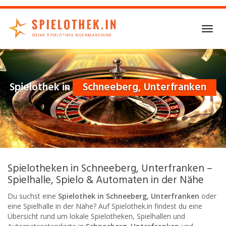
Skip
to
main
Toggl
content
navig
Spielothek in
Schneeberg, Unterfranken
Spielotheken in Schneeberg, Unterfranken –
Spielhalle, Spielo & Automaten in der Nähe
Du suchst eine
Spielothek in Schneeberg, Unterfranken
oder
eine Spielhalle in der Nähe? Auf Spielothek.in findest du eine
Übersicht rund um lokale Spielotheken, Spielhallen und