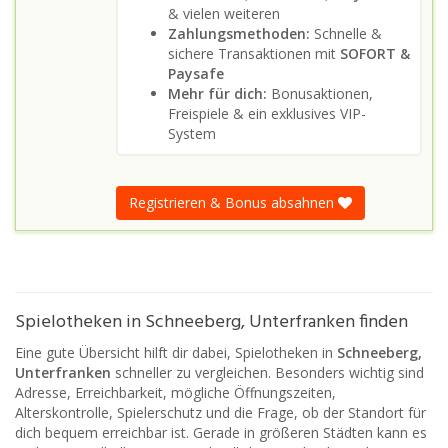
& vielen weiteren
Zahlungsmethoden:
Schnelle &
sichere Transaktionen mit
SOFORT &
Paysafe
Mehr für dich:
Bonusaktionen,
Freispiele & ein exklusives VIP-
System
Registrieren & Bonus absahnen
Spielotheken in Schneeberg, Unterfranken finden
Eine gute Übersicht hilft dir dabei, Spielotheken in
Schneeberg,
Unterfranken
schneller zu vergleichen. Besonders wichtig sind
Adresse, Erreichbarkeit, mögliche Öffnungszeiten,
Alterskontrolle, Spielerschutz und die Frage, ob der Standort für
dich bequem erreichbar ist. Gerade in größeren Städten kann es