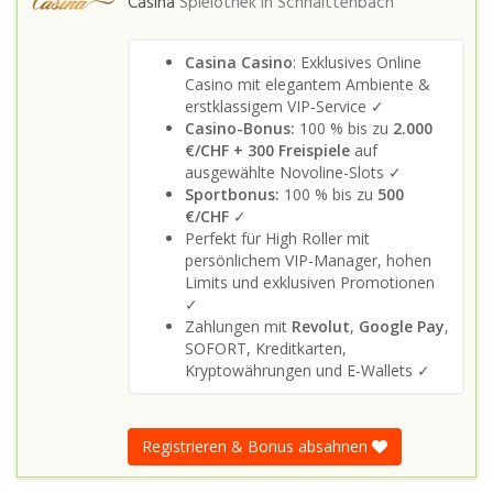
Casina
Spielothek in
Schnaittenbach
Casina Casino
: Exklusives Online
Casino mit elegantem Ambiente &
erstklassigem VIP-Service ✓
Casino-Bonus:
100 % bis zu
2.000
€/CHF + 300 Freispiele
auf
ausgewählte Novoline-Slots ✓
Sportbonus:
100 % bis zu
500
€/CHF
✓
Perfekt für High Roller mit
persönlichem VIP-Manager, hohen
Limits und exklusiven Promotionen
✓
Zahlungen mit
Revolut
,
Google Pay
,
SOFORT, Kreditkarten,
Kryptowährungen und E-Wallets ✓
Registrieren & Bonus absahnen