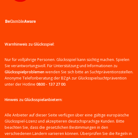
Warnhinweis zu Glücksspiel
:
Nur für volljährige Personen. Glücksspiel kann süchtig machen. Spielen
Sie verantwortungsvoll. Für Unterstützung und Informationen zu
Glücksspielproblemen
wenden Sie sich bitte an Suchtpräventionsstellen.
Anonyme Telefonberatung der BZgA zur Glücksspielsuchtprävention
unter der Hotline
0800 - 137 27 00
.
Hinweis zu Glücksspielanbietern
:
Alle Anbieter auf dieser Seite verfügen über eine gültige europäische
Glücksspiel-Lizenz und akzeptieren deutschsprachige Kunden. Bitte
beachten Sie, dass die gesetzlichen Bestimmungen in den
verschiedenen Ländern variieren können. Überprüfen Sie die Regeln in