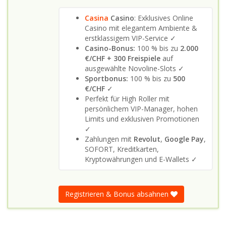
Casina
Casino
: Exklusives Online
Casino mit elegantem Ambiente &
erstklassigem VIP-Service ✓
Casino-Bonus:
100 % bis zu
2.000
€/CHF + 300 Freispiele
auf
ausgewählte Novoline-Slots ✓
Sportbonus:
100 % bis zu
500
€/CHF
✓
Perfekt für High Roller mit
persönlichem VIP-Manager, hohen
Limits und exklusiven Promotionen
✓
Zahlungen mit
Revolut
,
Google Pay
,
SOFORT, Kreditkarten,
Kryptowährungen und E-Wallets ✓
Registrieren & Bonus absahnen