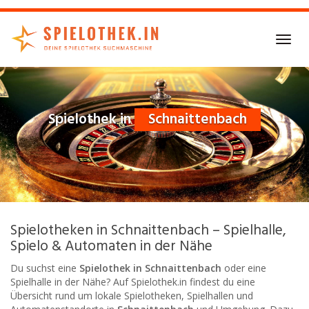
Skip
to
main
Toggl
content
navig
Spielothek in
Schnaittenbach
Spielotheken in Schnaittenbach – Spielhalle,
Spielo & Automaten in der Nähe
Du suchst eine
Spielothek in Schnaittenbach
oder eine
Spielhalle in der Nähe? Auf Spielothek.in findest du eine
Übersicht rund um lokale Spielotheken, Spielhallen und