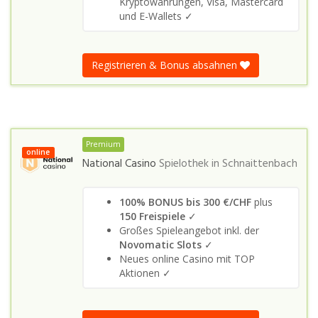
Kryptowährungen, Visa, Mastercard
und E-Wallets ✓
Registrieren & Bonus absahnen
Premium
online
National Casino
Spielothek in
Schnaittenbach
100% BONUS bis 300 €/CHF
plus
150 Freispiele
✓
Großes Spieleangebot inkl. der
Novomatic Slots
✓
Neues online Casino mit TOP
Aktionen ✓