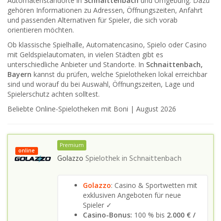
Automatenstandorte in
Schnaittenbach
und Umgebung. Dazu
gehören Informationen zu Adressen, Öffnungszeiten, Anfahrt
und passenden Alternativen für Spieler, die sich vorab
orientieren möchten.
Ob klassische Spielhalle, Automatencasino, Spielo oder Casino
mit Geldspielautomaten, in vielen Städten gibt es
unterschiedliche Anbieter und Standorte. In
Schnaittenbach,
Bayern
kannst du prüfen, welche Spielotheken lokal erreichbar
sind und worauf du bei Auswahl, Öffnungszeiten, Lage und
Spielerschutz achten solltest.
Beliebte Online-Spielotheken mit Boni | August 2026
Premium
online
Golazzo
Spielothek in
Schnaittenbach
Golazzo
: Casino & Sportwetten mit
exklusiven Angeboten für neue
Spieler ✓
Casino-Bonus:
100 % bis
2.000 € /