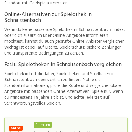
Standort mit Geldspielautomaten.
Online-Alternativen zur Spielothek in
Schnaittenbach
Wenn du keine passende Spielothek in
Schnaittenbach
findest
oder dich zusätzlich über Online-Angebote informieren
möchtest, kannst du auch geprüfte Online-Anbieter vergleichen.
Wichtig ist dabei, auf Lizenz, Spielerschutz, sichere Zahlungen
und transparente Bedingungen zu achten.
Fazit: Spielotheken in Schnaittenbach vergleichen
Spielothek.in hilft dir dabei, Spielotheken und Spielhallen in
Schnaittenbach
übersichtlich zu finden. Nutze die
Standortinformationen, prüfe die Route und vergleiche lokale
Angebote mit passenden Online-Alternativen. Spiele nur, wenn
du mindestens 18 Jahre alt bist, und achte jederzeit auf
verantwortungsvolles Spielen.
Premium
online