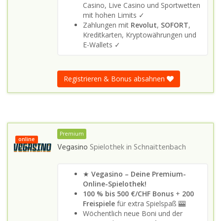
Casino, Live Casino und Sportwetten
mit hohen Limits ✓
Zahlungen mit
Revolut
,
SOFORT
,
Kreditkarten, Kryptowährungen und
E-Wallets ✓
Registrieren & Bonus absahnen
Premium
online
Vegasino
Spielothek in
Schnaittenbach
★
Vegasino – Deine Premium-
Online-Spielothek!
100 % bis 500 €/CHF Bonus
+
200
Freispiele
für extra Spielspaß 🎰
Wöchentlich neue Boni und der