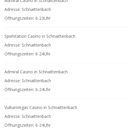
Admiral Casino in Schnaittenbach
Adresse: Schnaittenbach
Öffnungszeiten: 6-23Uhr
Spielstation Casino in Schnaittenbach
Adresse: Schnaittenbach
Öffnungszeiten: 6-24Uhr
Admiral Casino in Schnaittenbach
Adresse: Schnaittenbach
Öffnungszeiten: 6-24Uhr
VulkanVegas Casino in Schnaittenbach
Adresse: Schnaittenbach
Öffnungszeiten: 6-24Uhr