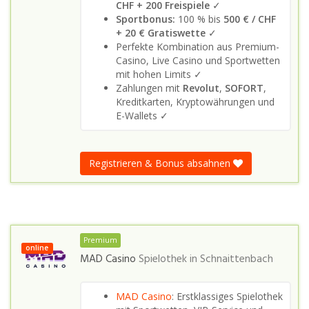
CHF + 200 Freispiele
✓
Sportbonus:
100 % bis
500 € / CHF
+ 20 € Gratiswette
✓
Perfekte Kombination aus Premium-
Casino, Live Casino und Sportwetten
mit hohen Limits ✓
Zahlungen mit
Revolut
,
SOFORT
,
Kreditkarten, Kryptowährungen und
E-Wallets ✓
Registrieren & Bonus absahnen
Premium
online
MAD Casino
Spielothek in
Schnaittenbach
MAD Casino
: Erstklassiges Spielothek