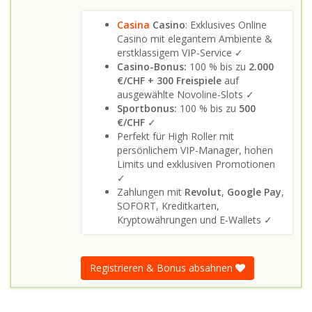
Casina
Casino
: Exklusives Online
Casino mit elegantem Ambiente &
erstklassigem VIP-Service ✓
Casino-Bonus:
100 % bis zu
2.000
€/CHF + 300 Freispiele
auf
ausgewählte Novoline-Slots ✓
Sportbonus:
100 % bis zu
500
€/CHF
✓
Perfekt für High Roller mit
persönlichem VIP-Manager, hohen
Limits und exklusiven Promotionen
✓
Zahlungen mit
Revolut
,
Google Pay
,
SOFORT, Kreditkarten,
Kryptowährungen und E-Wallets ✓
Registrieren & Bonus absahnen