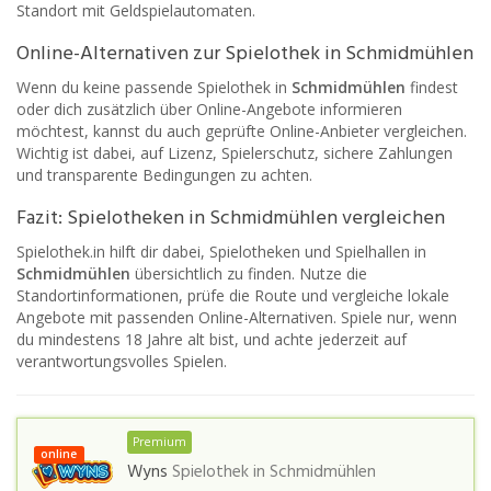
Standort mit Geldspielautomaten.
Online-Alternativen zur Spielothek in Schmidmühlen
Wenn du keine passende Spielothek in
Schmidmühlen
findest
oder dich zusätzlich über Online-Angebote informieren
möchtest, kannst du auch geprüfte Online-Anbieter vergleichen.
Wichtig ist dabei, auf Lizenz, Spielerschutz, sichere Zahlungen
und transparente Bedingungen zu achten.
Fazit: Spielotheken in Schmidmühlen vergleichen
Spielothek.in hilft dir dabei, Spielotheken und Spielhallen in
Schmidmühlen
übersichtlich zu finden. Nutze die
Standortinformationen, prüfe die Route und vergleiche lokale
Angebote mit passenden Online-Alternativen. Spiele nur, wenn
du mindestens 18 Jahre alt bist, und achte jederzeit auf
verantwortungsvolles Spielen.
Premium
online
Wyns
Spielothek in
Schmidmühlen