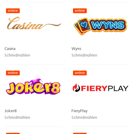
online
online
Casina
Wyns
Schmidmühlen
Schmidmühlen
online
online
Joker8
FieryPlay
Schmidmühlen
Schmidmühlen