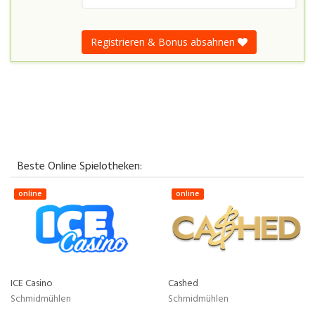
Registrieren & Bonus absahnen
Beste Online Spielotheken:
online
online
ICE Casino
Cashed
Schmidmühlen
Schmidmühlen