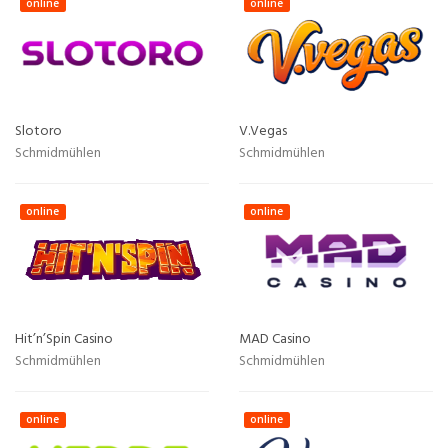
online
online
Slotoro
V.Vegas
Schmidmühlen
Schmidmühlen
online
online
Hit’n’Spin Casino
MAD Casino
Schmidmühlen
Schmidmühlen
online
online