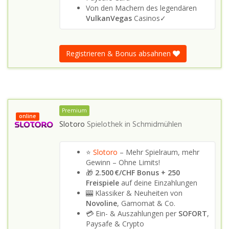
Von den Machern des legendären
VulkanVegas
Casinos✓
Registrieren & Bonus absahnen
Premium
online
Slotoro
Spielothek in
Schmidmühlen
⭐
Slotoro
– Mehr Spielraum, mehr
Gewinn – Ohne Limits!
🎁
2.500 €/CHF Bonus + 250
Freispiele
auf deine Einzahlungen
🎰 Klassiker & Neuheiten von
Novoline
, Gamomat & Co.
💳 Ein- & Auszahlungen per
SOFORT
,
Paysafe & Crypto