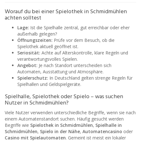
Worauf du bei einer Spielothek in Schmidmühlen
achten solltest
Lage:
Ist die Spielhalle zentral, gut erreichbar oder eher
außerhalb gelegen?
Öffnungszeiten:
Prüfe vor dem Besuch, ob die
Spielothek aktuell geöffnet ist.
Seriosität:
Achte auf Alterskontrolle, klare Regeln und
verantwortungsvolles Spielen.
Angebot:
Je nach Standort unterscheiden sich
Automaten, Ausstattung und Atmosphäre.
Spielerschutz:
In Deutschland gelten strenge Regeln für
Spielhallen und Geldspielgeräte.
Spielhalle, Spielothek oder Spielo – was suchen
Nutzer in Schmidmühlen?
Viele Nutzer verwenden unterschiedliche Begriffe, wenn sie nach
einem Automatenstandort suchen. Häufig gesucht werden
Begriffe wie
Spielothek in Schmidmühlen
,
Spielhalle in
Schmidmühlen
,
Spielo in der Nähe
,
Automatencasino
oder
Casino mit Spielautomaten
. Gemeint ist meist ein lokaler