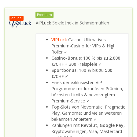
Premium
online
VIPLuck
Spielothek in
Schmidmühlen
VIPLuck
Casino: Ultimatives
Premium-Casino für VIPs & High
Roller ✓
Casino-Bonus:
100 % bis zu
2.000
€/CHF + 300 Freispiele
✓
Sportbonus:
100 % bis zu
500
€/CHF
✓
Eines der exklusivsten VIP-
Programme mit luxuriösen Prämien,
höchsten Limits & bevorzugtem
Premium-Service ✓
Top-Slots von Novomatic, Pragmatic
Play, Gamomat und vielen weiteren
bekannten Anbietern ✓
Zahlungen mit
Revolut
,
Google Pay
,
Kryptowährungen, Visa, Mastercard