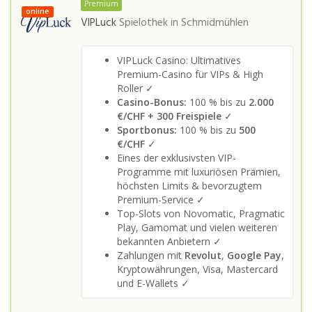
Premium
online
VIPLuck
Spielothek in
Schmidmühlen
VIPLuck Casino: Ultimatives
Premium-Casino für VIPs & High
Roller ✓
Casino-Bonus:
100 % bis zu
2.000
€/CHF + 300 Freispiele
✓
Sportbonus:
100 % bis zu
500
€/CHF
✓
Eines der exklusivsten VIP-
Programme mit luxuriösen Prämien,
höchsten Limits & bevorzugtem
Premium-Service ✓
Top-Slots von Novomatic, Pragmatic
Play, Gamomat und vielen weiteren
bekannten Anbietern ✓
Zahlungen mit
Revolut
,
Google Pay
,
Kryptowährungen, Visa, Mastercard
und E-Wallets ✓