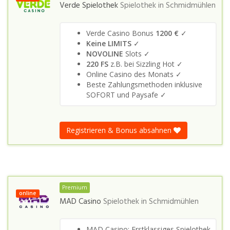
Verde Spielothek
Spielothek in
Schmidmühlen
Verde Casino Bonus
1200 €
✓
Keine LIMITS
✓
NOVOLINE
Slots ✓
220
FS
z.B. bei Sizzling Hot ✓
Online Casino des Monats ✓
Beste Zahlungsmethoden inklusive
SOFORT und Paysafe ✓
Registrieren & Bonus absahnen
Premium
online
MAD Casino
Spielothek in
Schmidmühlen
MAD Casino: Erstklassiges Spielothek