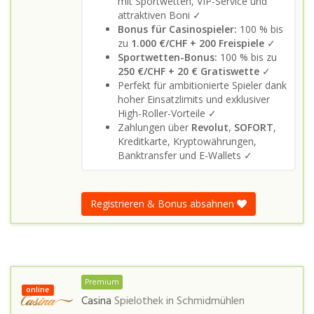
mit Sportwetten, VIP-Service und
attraktiven Boni ✓
Bonus für Casinospieler:
100 % bis
zu
1.000 €/CHF + 200 Freispiele
✓
Sportwetten-Bonus:
100 % bis zu
250 €/CHF + 20 € Gratiswette
✓
Perfekt für ambitionierte Spieler dank
hoher Einsatzlimits und exklusiver
High-Roller-Vorteile ✓
Zahlungen über
Revolut
,
SOFORT
,
Kreditkarte, Kryptowährungen,
Banktransfer und E-Wallets ✓
Registrieren & Bonus absahnen
Premium
online
Casina
Spielothek in
Schmidmühlen