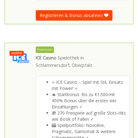
Registrieren & Bonus absahnen
Premium
online
ICE Casino
Spielothek in
Schlammersdorf, Oberpfalz
⭐ ICE Casino – Spiel mit Stil, Einsatz
mit Power! ⭐
🔥 Startbonus: Bis zu €1.500 mit
450% Bonus über die ersten vier
Einzahlungen ✓
🎁 270 Freispiele auf große Slots‑Hits
wie Book of Fallen ✓
🎰 Spielportfolio: Novoline,
Pragmatic, Gamomat & weitere
Schwergewichte ✓