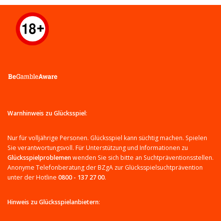
Warnhinweis zu Glücksspiel
:
Nur für volljährige Personen. Glücksspiel kann süchtig machen. Spielen
Sie verantwortungsvoll. Für Unterstützung und Informationen zu
Glücksspielproblemen
wenden Sie sich bitte an Suchtpräventionsstellen.
Anonyme Telefonberatung der BZgA zur Glücksspielsuchtprävention
unter der Hotline
0800 - 137 27 00
.
Hinweis zu Glücksspielanbietern
: