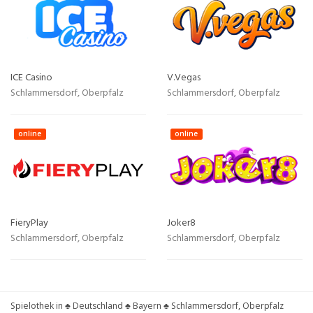
ICE Casino
V.Vegas
Schlammersdorf, Oberpfalz
Schlammersdorf, Oberpfalz
online
online
FieryPlay
Joker8
Schlammersdorf, Oberpfalz
Schlammersdorf, Oberpfalz
Spielothek in
♣
Deutschland
♣
Bayern
♣
Schlammersdorf, Oberpfalz