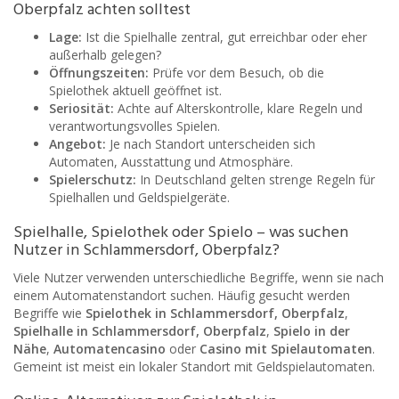
Oberpfalz achten solltest
Lage:
Ist die Spielhalle zentral, gut erreichbar oder eher
außerhalb gelegen?
Öffnungszeiten:
Prüfe vor dem Besuch, ob die
Spielothek aktuell geöffnet ist.
Seriosität:
Achte auf Alterskontrolle, klare Regeln und
verantwortungsvolles Spielen.
Angebot:
Je nach Standort unterscheiden sich
Automaten, Ausstattung und Atmosphäre.
Spielerschutz:
In Deutschland gelten strenge Regeln für
Spielhallen und Geldspielgeräte.
Spielhalle, Spielothek oder Spielo – was suchen
Nutzer in Schlammersdorf, Oberpfalz?
Viele Nutzer verwenden unterschiedliche Begriffe, wenn sie nach
einem Automatenstandort suchen. Häufig gesucht werden
Begriffe wie
Spielothek in Schlammersdorf, Oberpfalz
,
Spielhalle in Schlammersdorf, Oberpfalz
,
Spielo in der
Nähe
,
Automatencasino
oder
Casino mit Spielautomaten
.
Gemeint ist meist ein lokaler Standort mit Geldspielautomaten.