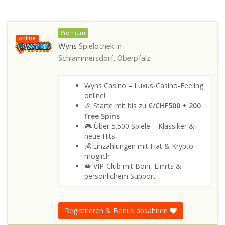
Premium
online
Wyns
Spielothek in
Schlammersdorf, Oberpfalz
Wyns Casino – Luxus-Casino-Feeling
online!
🎉 Starte mit bis zu
€/CHF500 + 200
Free Spins
🎮 Über 5.500 Spiele – Klassiker &
neue Hits
💰 Einzahlungen mit Fiat & Krypto
möglich
👑 VIP-Club mit Boni, Limits &
persönlichem Support
Registrieren & Bonus absahnen