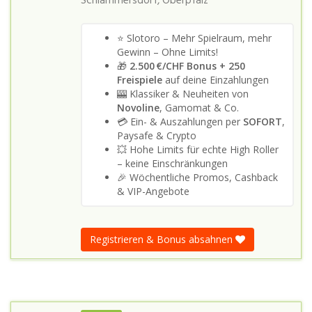
Schlammersdorf, Oberpfalz
⭐ Slotoro – Mehr Spielraum, mehr
Gewinn – Ohne Limits!
🎁
2.500 €/CHF Bonus + 250
Freispiele
auf deine Einzahlungen
🎰 Klassiker & Neuheiten von
Novoline
, Gamomat & Co.
💳 Ein- & Auszahlungen per
SOFORT
,
Paysafe & Crypto
💥 Hohe Limits für echte High Roller
– keine Einschränkungen
🎉 Wöchentliche Promos, Cashback
& VIP-Angebote
Registrieren & Bonus absahnen