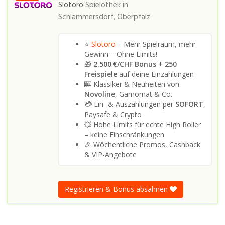
Slotoro
Spielothek in
Schlammersdorf, Oberpfalz
⭐
Slotoro
– Mehr Spielraum, mehr
Gewinn – Ohne Limits!
🎁
2.500 €/CHF Bonus + 250
Freispiele
auf deine Einzahlungen
🎰 Klassiker & Neuheiten von
Novoline
, Gamomat & Co.
💳 Ein- & Auszahlungen per
SOFORT
,
Paysafe & Crypto
💥 Hohe Limits für echte High Roller
– keine Einschränkungen
🎉 Wöchentliche Promos, Cashback
& VIP-Angebote
Registrieren & Bonus absahnen