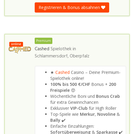
Registrieren & Bonus absahnen
Premium
online
Cashed
Spielothek in
Schlammersdorf, Oberpfalz
★
Cashed
Casino – Deine Premium-
Spielothek online!
100% bis 500 €/CHF
Bonus +
200
Freispiele
🤑
Wöchentliche Boni und
Bonus Crab
für extra Gewinnchancen
Exklusiver
VIP-Club
für High Roller
Top-Spiele wie
Merkur
,
Novoline
&
Bally
✔️
Einfache Einzahlungen:
Sofortüberweisung
&
Sparkasse
✔️