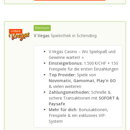
Premium
online
V.Vegas
Spielothek in
Schirnding
V.Vegas Casino – Wo Spielspaß und
Gewinne warten! ⭐
Einsteigerbonus:
1.500 €/CHF + 150
Freispiele für die ersten Einzahlungen
Top Provider:
Spiele von
Novomatic
,
Gamomat
,
Play’n GO
& vielen weiteren
Zahlungsmethoden:
Schnelle &
sichere Transaktionen mit
SOFORT &
Paysafe
Mehr für dich:
Bonusaktionen,
Freispiele & ein exklusives VIP-
System