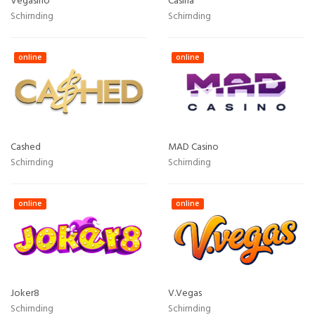
Vegasino
Casina
Schirnding
Schirnding
online
online
Cashed
MAD Casino
Schirnding
Schirnding
online
online
Joker8
V.Vegas
Schirnding
Schirnding