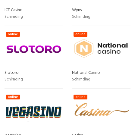
ICE Casino
Wyns
Schirnding
Schirnding
online
online
Slotoro
National Casino
Schirnding
Schirnding
online
online