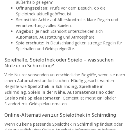
außerhalb gelegen?
Öffnungszeiten:
Prüfe vor dem Besuch, ob die
Spielothek aktuell geöffnet ist.
Seriosität:
Achte auf Alterskontrolle, klare Regeln und
verantwortungsvolles Spielen.
Angebot:
Je nach Standort unterscheiden sich
Automaten, Ausstattung und Atmosphäre.
Spielerschutz:
In Deutschland gelten strenge Regeln für
Spielhallen und Geldspielgeräte.
Spielhalle, Spielothek oder Spielo – was suchen
Nutzer in Schirnding?
Viele Nutzer verwenden unterschiedliche Begriffe, wenn sie nach
einem Automatenstandort suchen. Häufig gesucht werden
Begriffe wie
Spielothek in Schirnding
,
Spielhalle in
Schirnding
,
Spielo in der Nähe
,
Automatencasino
oder
Casino mit Spielautomaten
. Gemeint ist meist ein lokaler
Standort mit Geldspielautomaten.
Online-Alternativen zur Spielothek in Schirnding
Wenn du keine passende Spielothek in
Schirnding
findest oder
dich zusätzlich über Online-Angebote informieren möchtest,