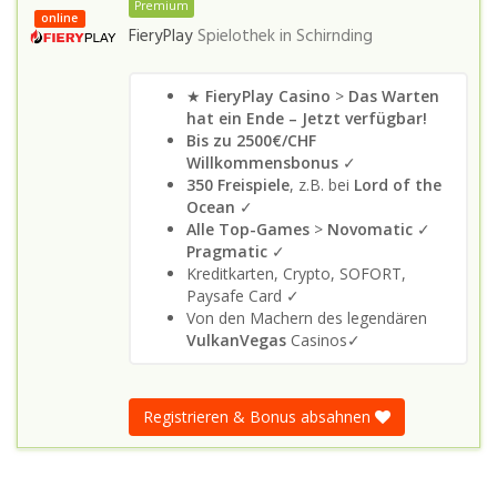
Premium
online
FieryPlay
Spielothek in
Schirnding
★
FieryPlay Casino
>
Das Warten
hat ein Ende – Jetzt verfügbar!
Bis zu 2500€/CHF
Willkommensbonus
✓
350 Freispiele
, z.B. bei
Lord of the
Ocean
✓
Alle Top-Games
>
Novomatic
✓
Pragmatic
✓
Kreditkarten, Crypto, SOFORT,
Paysafe Card ✓
Von den Machern des legendären
VulkanVegas
Casinos✓
Registrieren & Bonus absahnen