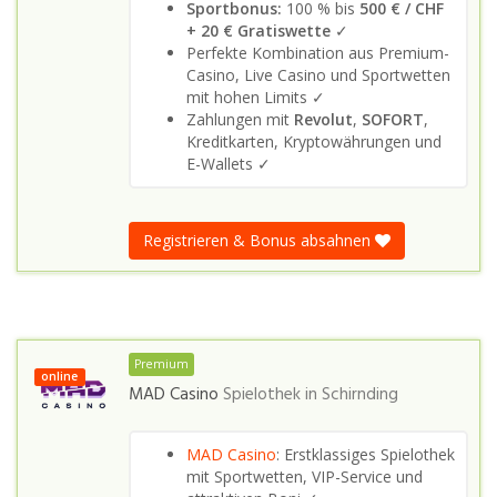
Sportbonus:
100 % bis
500 € / CHF
+ 20 € Gratiswette
✓
Perfekte Kombination aus Premium-
Casino, Live Casino und Sportwetten
mit hohen Limits ✓
Zahlungen mit
Revolut
,
SOFORT
,
Kreditkarten, Kryptowährungen und
E-Wallets ✓
Registrieren & Bonus absahnen
Premium
online
MAD Casino
Spielothek in
Schirnding
MAD Casino
: Erstklassiges Spielothek
mit Sportwetten, VIP-Service und