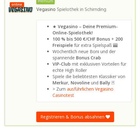
Premium
online
Vegasino
Spielothek in
Schirnding
★
Vegasino – Deine Premium-
Online-Spielothek!
100 % bis 500 €/CHF Bonus
+
200
Freispiele
für extra Spielspaß 🎰
Wöchentlich neue Boni und der
spannende
Bonus Crab
VIP-Club
mit exklusiven Vorteilen für
echte High Roller
Spiele die beliebtesten Klassiker von
Merkur
,
Novoline
und
Bally
🃏
> Zum
ausführlichen Vegasino
Casinotest
Registrieren & Bonus absahnen