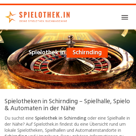
Skip
to
main
Toggl
content
navig
Spielothek in
Schirnding
Spielotheken in Schirnding – Spielhalle, Spielo
& Automaten in der Nähe
Du suchst eine
Spielothek in Schirnding
oder eine Spielhalle in
der Nähe? Auf Spielothek.in findest du eine Übersicht rund um
lokale Spielotheken, Spielhallen und Automatenstandorte in