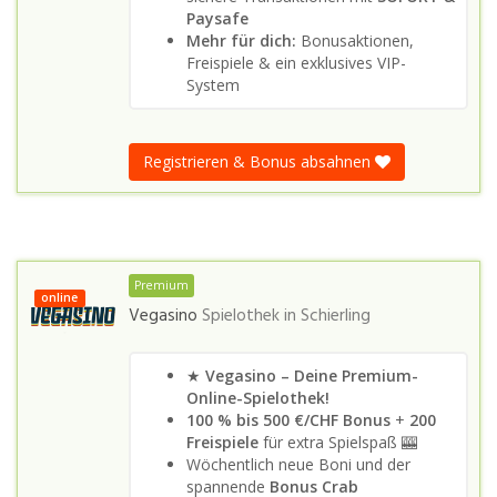
Paysafe
Mehr für dich:
Bonusaktionen,
Freispiele & ein exklusives VIP-
System
Registrieren & Bonus absahnen
Premium
online
Vegasino
Spielothek in
Schierling
★
Vegasino – Deine Premium-
Online-Spielothek!
100 % bis 500 €/CHF Bonus
+
200
Freispiele
für extra Spielspaß 🎰
Wöchentlich neue Boni und der
spannende
Bonus Crab