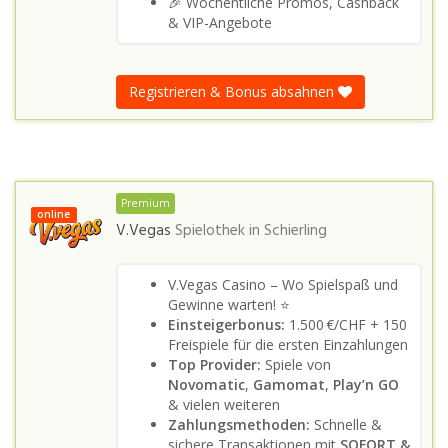
🎉 Wöchentliche Promos, Cashback
& VIP-Angebote
Registrieren & Bonus absahnen
Premium
online
V.Vegas
Spielothek in
Schierling
V.Vegas Casino – Wo Spielspaß und
Gewinne warten! ⭐
Einsteigerbonus:
1.500 €/CHF + 150
Freispiele für die ersten Einzahlungen
Top Provider:
Spiele von
Novomatic
,
Gamomat
,
Play’n GO
& vielen weiteren
Zahlungsmethoden:
Schnelle &
sichere Transaktionen mit
SOFORT &