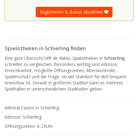
Registrieren & Bonus absahnen
Spielotheken in Schierling finden
Eine gute Übersicht hilft dir dabei, Spielotheken in
Schierling
schneller zu vergleichen. Besonders wichtig sind Adresse,
Erreichbarkeit, mögliche Öffnungszeiten, Alterskontrolle,
Spielerschutz und die Frage, ob der Standort für dich bequem
erreichbar ist. Gerade in größeren Städten kann es mehrere
Spielhallen in unterschiedlichen Stadtteilen geben.
Admiral Casino in Schierling
Adresse: Schierling
Öffnungszeiten: 6-23Uhr