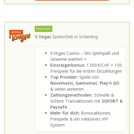
Premium
online
V.Vegas
Spielothek in
Schierling
V.Vegas Casino – Wo Spielspaß und
Gewinne warten! ⭐
Einsteigerbonus:
1.500 €/CHF + 150
Freispiele für die ersten Einzahlungen
Top Provider:
Spiele von
Novomatic
,
Gamomat
,
Play’n GO
& vielen weiteren
Zahlungsmethoden:
Schnelle &
sichere Transaktionen mit
SOFORT &
Paysafe
Mehr für dich:
Bonusaktionen,
Freispiele & ein exklusives VIP-
System