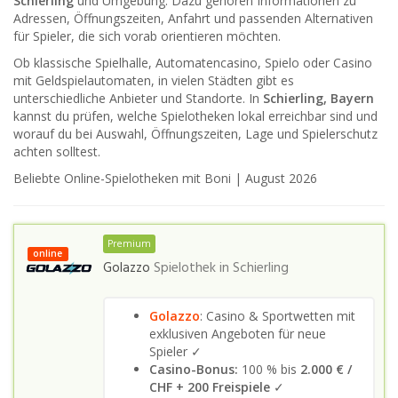
Schierling
und Umgebung. Dazu gehören Informationen zu
Adressen, Öffnungszeiten, Anfahrt und passenden Alternativen
für Spieler, die sich vorab orientieren möchten.
Ob klassische Spielhalle, Automatencasino, Spielo oder Casino
mit Geldspielautomaten, in vielen Städten gibt es
unterschiedliche Anbieter und Standorte. In
Schierling, Bayern
kannst du prüfen, welche Spielotheken lokal erreichbar sind und
worauf du bei Auswahl, Öffnungszeiten, Lage und Spielerschutz
achten solltest.
Beliebte Online-Spielotheken mit Boni | August 2026
Premium
online
Golazzo
Spielothek in
Schierling
Golazzo
: Casino & Sportwetten mit
exklusiven Angeboten für neue
Spieler ✓
Casino-Bonus:
100 % bis
2.000 € /
CHF + 200 Freispiele
✓