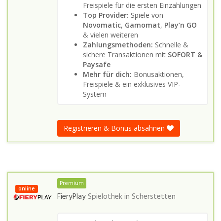
Freispiele für die ersten Einzahlungen
Top Provider:
Spiele von
Novomatic
,
Gamomat
,
Play’n GO
& vielen weiteren
Zahlungsmethoden:
Schnelle &
sichere Transaktionen mit
SOFORT &
Paysafe
Mehr für dich:
Bonusaktionen,
Freispiele & ein exklusives VIP-
System
Registrieren & Bonus absahnen
Premium
online
FieryPlay
Spielothek in
Scherstetten