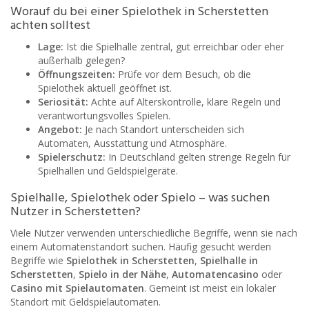
Worauf du bei einer Spielothek in Scherstetten
achten solltest
Lage:
Ist die Spielhalle zentral, gut erreichbar oder eher
außerhalb gelegen?
Öffnungszeiten:
Prüfe vor dem Besuch, ob die
Spielothek aktuell geöffnet ist.
Seriosität:
Achte auf Alterskontrolle, klare Regeln und
verantwortungsvolles Spielen.
Angebot:
Je nach Standort unterscheiden sich
Automaten, Ausstattung und Atmosphäre.
Spielerschutz:
In Deutschland gelten strenge Regeln für
Spielhallen und Geldspielgeräte.
Spielhalle, Spielothek oder Spielo – was suchen
Nutzer in Scherstetten?
Viele Nutzer verwenden unterschiedliche Begriffe, wenn sie nach
einem Automatenstandort suchen. Häufig gesucht werden
Begriffe wie
Spielothek in Scherstetten
,
Spielhalle in
Scherstetten
,
Spielo in der Nähe
,
Automatencasino
oder
Casino mit Spielautomaten
. Gemeint ist meist ein lokaler
Standort mit Geldspielautomaten.