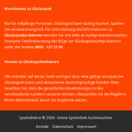
Warnhinweis zu Glücksspiel
:
Nur für volljährige Personen. Glücksspiel kann süchtig machen. Spielen
Sie verantwortungsvoll. Für Unterstützung und Informationen zu
Glücksspielproblemen
wenden Sie sich bitte an Suchtpräventionsstellen.
Anonyme Telefonberatung der BZgA zur Glücksspielsuchtprävention
unter der Hotline
0800 - 137 27 00
.
Hinweis zu Glücksspielanbietern
:
Alle Anbieter auf dieser Seite verfügen über eine gültige europäische
Glücksspiel-Lizenz und akzeptieren deutschsprachige Kunden. Bitte
beachten Sie, dass die gesetzlichen Bestimmungen in den
verschiedenen Ländern variieren können. Überprüfen Sie die Regeln in
Ihrem Wohnsitzland, bevor Sie Angebote nutzen.
Spielothek.in © 2026 - Deine Spielothek Suchmaschine.
Kontakt
Datenschutz
Impressum