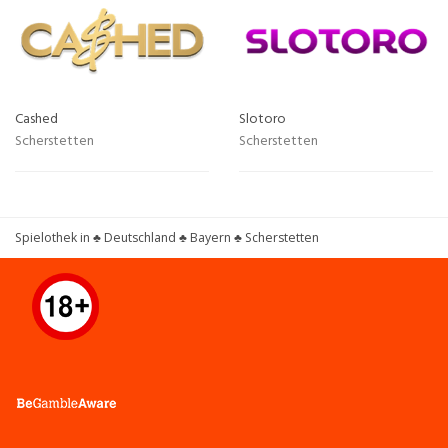
Cashed
Slotoro
Scherstetten
Scherstetten
Spielothek in
♣
Deutschland
♣
Bayern
♣
Scherstetten