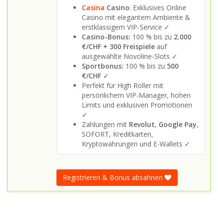
Casina
Casino
: Exklusives Online
Casino mit elegantem Ambiente &
erstklassigem VIP-Service ✓
Casino-Bonus:
100 % bis zu
2.000
€/CHF + 300 Freispiele
auf
ausgewählte Novoline-Slots ✓
Sportbonus:
100 % bis zu
500
€/CHF
✓
Perfekt für High Roller mit
persönlichem VIP-Manager, hohen
Limits und exklusiven Promotionen
✓
Zahlungen mit
Revolut
,
Google Pay
,
SOFORT, Kreditkarten,
Kryptowährungen und E-Wallets ✓
Registrieren & Bonus absahnen