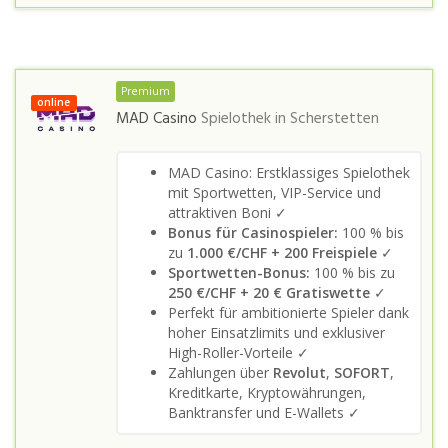
Premium
online
MAD Casino
Spielothek in
Scherstetten
MAD Casino: Erstklassiges Spielothek
mit Sportwetten, VIP-Service und
attraktiven Boni ✓
Bonus für Casinospieler:
100 % bis
zu
1.000 €/CHF + 200 Freispiele
✓
Sportwetten-Bonus:
100 % bis zu
250 €/CHF + 20 € Gratiswette
✓
Perfekt für ambitionierte Spieler dank
hoher Einsatzlimits und exklusiver
High-Roller-Vorteile ✓
Zahlungen über
Revolut
,
SOFORT
,
Kreditkarte, Kryptowährungen,
Banktransfer und E-Wallets ✓