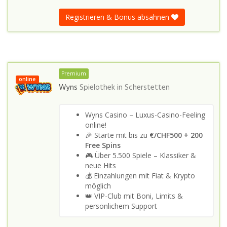
Registrieren & Bonus absahnen
Premium
online
Wyns
Spielothek in
Scherstetten
Wyns Casino – Luxus-Casino-Feeling
online!
🎉 Starte mit bis zu
€/CHF500 + 200
Free Spins
🎮 Über 5.500 Spiele – Klassiker &
neue Hits
💰 Einzahlungen mit Fiat & Krypto
möglich
👑 VIP-Club mit Boni, Limits &
persönlichem Support