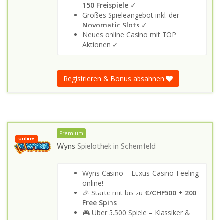
150 Freispiele
✓
Großes Spieleangebot inkl. der
Novomatic Slots
✓
Neues online Casino mit TOP
Aktionen ✓
Registrieren & Bonus absahnen
Premium
online
Wyns
Spielothek in
Schernfeld
Wyns Casino – Luxus-Casino-Feeling
online!
🎉 Starte mit bis zu
€/CHF500 + 200
Free Spins
🎮 Über 5.500 Spiele – Klassiker &