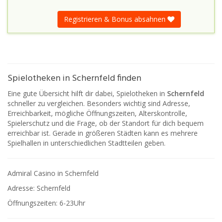
Registrieren & Bonus absahnen
Spielotheken in Schernfeld finden
Eine gute Übersicht hilft dir dabei, Spielotheken in
Schernfeld
schneller zu vergleichen. Besonders wichtig sind Adresse,
Erreichbarkeit, mögliche Öffnungszeiten, Alterskontrolle,
Spielerschutz und die Frage, ob der Standort für dich bequem
erreichbar ist. Gerade in größeren Städten kann es mehrere
Spielhallen in unterschiedlichen Stadtteilen geben.
Admiral Casino in Schernfeld
Adresse: Schernfeld
Öffnungszeiten: 6-23Uhr