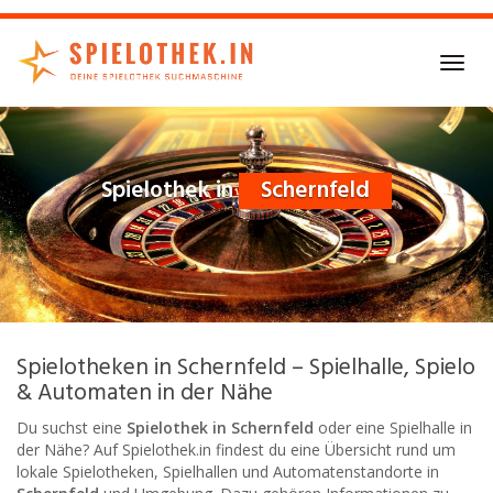
Skip
to
main
Toggl
content
navig
Spielothek in
Schernfeld
Spielotheken in Schernfeld – Spielhalle, Spielo
& Automaten in der Nähe
Du suchst eine
Spielothek in Schernfeld
oder eine Spielhalle in
der Nähe? Auf Spielothek.in findest du eine Übersicht rund um
lokale Spielotheken, Spielhallen und Automatenstandorte in