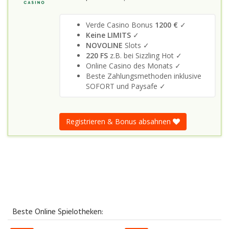
Verde Casino Bonus
1200 €
✓
Keine LIMITS
✓
NOVOLINE
Slots ✓
220
FS
z.B. bei Sizzling Hot ✓
Online Casino des Monats ✓
Beste Zahlungsmethoden inklusive
SOFORT und Paysafe ✓
Registrieren & Bonus absahnen
Beste Online Spielotheken: