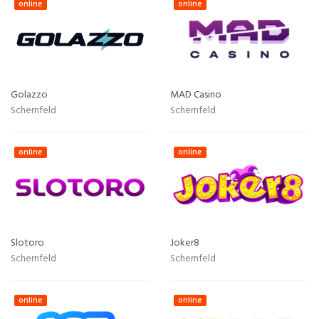
online
online
Golazzo
MAD Casino
Schernfeld
Schernfeld
online
online
Slotoro
Joker8
Schernfeld
Schernfeld
online
online