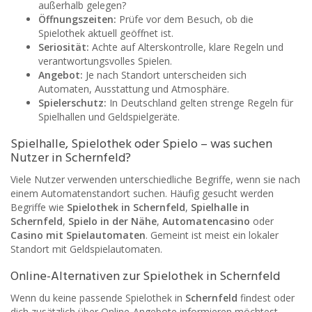
außerhalb gelegen?
Öffnungszeiten:
Prüfe vor dem Besuch, ob die
Spielothek aktuell geöffnet ist.
Seriosität:
Achte auf Alterskontrolle, klare Regeln und
verantwortungsvolles Spielen.
Angebot:
Je nach Standort unterscheiden sich
Automaten, Ausstattung und Atmosphäre.
Spielerschutz:
In Deutschland gelten strenge Regeln für
Spielhallen und Geldspielgeräte.
Spielhalle, Spielothek oder Spielo – was suchen
Nutzer in Schernfeld?
Viele Nutzer verwenden unterschiedliche Begriffe, wenn sie nach
einem Automatenstandort suchen. Häufig gesucht werden
Begriffe wie
Spielothek in Schernfeld
,
Spielhalle in
Schernfeld
,
Spielo in der Nähe
,
Automatencasino
oder
Casino mit Spielautomaten
. Gemeint ist meist ein lokaler
Standort mit Geldspielautomaten.
Online-Alternativen zur Spielothek in Schernfeld
Wenn du keine passende Spielothek in
Schernfeld
findest oder
dich zusätzlich über Online-Angebote informieren möchtest,