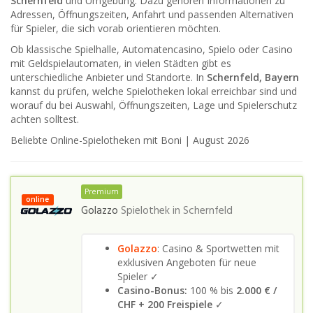
Schernfeld
und Umgebung. Dazu gehören Informationen zu
Adressen, Öffnungszeiten, Anfahrt und passenden Alternativen
für Spieler, die sich vorab orientieren möchten.
Ob klassische Spielhalle, Automatencasino, Spielo oder Casino
mit Geldspielautomaten, in vielen Städten gibt es
unterschiedliche Anbieter und Standorte. In
Schernfeld, Bayern
kannst du prüfen, welche Spielotheken lokal erreichbar sind und
worauf du bei Auswahl, Öffnungszeiten, Lage und Spielerschutz
achten solltest.
Beliebte Online-Spielotheken mit Boni | August 2026
Premium
online
Golazzo
Spielothek in
Schernfeld
Golazzo
: Casino & Sportwetten mit
exklusiven Angeboten für neue
Spieler ✓
Casino-Bonus:
100 % bis
2.000 € /
CHF + 200 Freispiele
✓