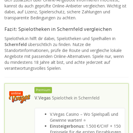
kannst du auch geprüfte Online-Anbieter vergleichen. Wichtig ist
dabei, auf Lizenz, Spielerschutz, sichere Zahlungen und
transparente Bedingungen zu achten.
Fazit: Spielotheken in Schernfeld vergleichen
Spielothek.in hilft dir dabei, Spielotheken und Spielhallen in
Schernfeld
übersichtlich zu finden. Nutze die
Standortinformationen, prüfe die Route und vergleiche lokale
Angebote mit passenden Online-Alternativen. Spiele nur, wenn
du mindestens 18 Jahre alt bist, und achte jederzeit auf
verantwortungsvolles Spielen.
Premium
online
V.Vegas
Spielothek in
Schernfeld
V.Vegas Casino – Wo Spielspaß und
Gewinne warten! ⭐
Einsteigerbonus:
1.500 €/CHF + 150
Freispiele für die ersten Einzahlungen