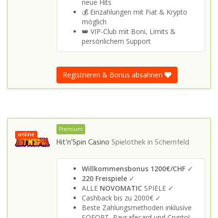
neue Hits
💰 Einzahlungen mit Fiat & Krypto
möglich
👑 VIP-Club mit Boni, Limits &
persönlichem Support
Registrieren & Bonus absahnen
Premium
online
Hit’n’Spin Casino
Spielothek in
Schernfeld
Willkommensbonus 1200€/CHF
✓
220 Freispiele
✓
ALLE
NOVOMATIC
SPIELE ✓
Cashback bis zu 2000€ ✓
Beste Zahlungsmethoden inklusive
SOFORT, Paysafecard und Crypto!