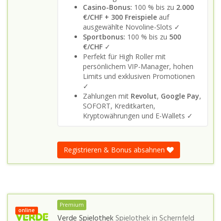
Casino-Bonus:
100 % bis zu
2.000
€/CHF + 300 Freispiele
auf
ausgewählte Novoline-Slots ✓
Sportbonus:
100 % bis zu
500
€/CHF
✓
Perfekt für High Roller mit
persönlichem VIP-Manager, hohen
Limits und exklusiven Promotionen
✓
Zahlungen mit
Revolut
,
Google Pay
,
SOFORT, Kreditkarten,
Kryptowährungen und E-Wallets ✓
Registrieren & Bonus absahnen
Premium
online
Verde Spielothek
Spielothek in
Schernfeld