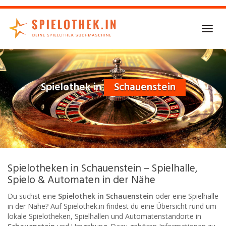
Skip
to
main
Toggl
content
navig
Spielothek in
Schauenstein
Spielotheken in Schauenstein – Spielhalle,
Spielo & Automaten in der Nähe
Du suchst eine
Spielothek in Schauenstein
oder eine Spielhalle
in der Nähe? Auf Spielothek.in findest du eine Übersicht rund um
lokale Spielotheken, Spielhallen und Automatenstandorte in