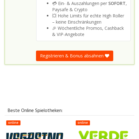
💳 Ein- & Auszahlungen per
SOFORT
,
Paysafe & Crypto
💥 Hohe Limits für echte High Roller
– keine Einschränkungen
🎉 Wöchentliche Promos, Cashback
& VIP-Angebote
Registrieren & Bonus absahnen
Beste Online Spielotheken:
online
online