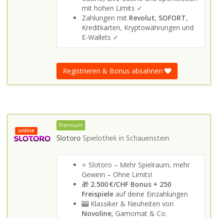
mit hohen Limits ✓
Zahlungen mit
Revolut
,
SOFORT
,
Kreditkarten, Kryptowährungen und
E-Wallets ✓
Registrieren & Bonus absahnen
Premium
online
Slotoro
Spielothek in
Schauenstein
⭐ Slotoro – Mehr Spielraum, mehr
Gewinn – Ohne Limits!
🎁
2.500 €/CHF Bonus + 250
Freispiele
auf deine Einzahlungen
🎰 Klassiker & Neuheiten von
Novoline
, Gamomat & Co.