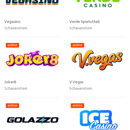
Vegasino
Verde Spielothek
Schauenstein
Schauenstein
online
online
Joker8
V.Vegas
Schauenstein
Schauenstein
online
online