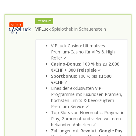
Premium
online
VIPLuck
Spielothek in
Schauenstein
VIPLuck Casino: Ultimatives
Premium-Casino für VIPs & High
Roller ✓
Casino-Bonus:
100 % bis zu
2.000
€/CHF + 300 Freispiele
✓
Sportbonus:
100 % bis zu
500
€/CHF
✓
Eines der exklusivsten VIP-
Programme mit luxuriösen Prämien,
höchsten Limits & bevorzugtem
Premium-Service ✓
Top-Slots von Novomatic, Pragmatic
Play, Gamomat und vielen weiteren
bekannten Anbietern ✓
Zahlungen mit
Revolut
,
Google Pay
,