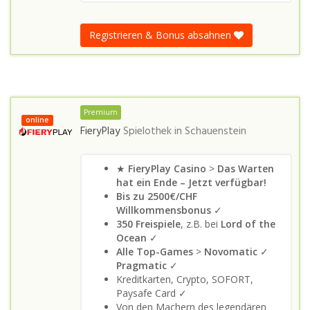
Registrieren & Bonus absahnen
Premium
online
FieryPlay
Spielothek in
Schauenstein
★
FieryPlay Casino
>
Das Warten
hat ein Ende – Jetzt verfügbar!
Bis zu 2500€/CHF
Willkommensbonus
✓
350 Freispiele
, z.B. bei
Lord of the
Ocean
✓
Alle Top-Games
>
Novomatic
✓
Pragmatic
✓
Kreditkarten, Crypto, SOFORT,
Paysafe Card ✓
Von den Machern des legendären