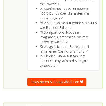
mit Power! ⭐
🔥 Startbonus: Bis zu €1.500 mit
450% Bonus über die ersten vier
Einzahlungen ✓
🎁 270 Freispiele auf große Slots‑Hits
wie Book of Fallen ✓
🎰 Spielportfolio: Novoline,
Pragmatic, Gamomat & weitere
Schwergewichte ✓
🏆 Ausgezeichnete Betreiber mit
jahrelanger Casino‑Erfahrung ✓
💳 Flexible Ein‑ & Auszahlung:
SOFORT, Paysafecard & Crypto
akzeptiert ✓
Registrieren & Bonus absahnen