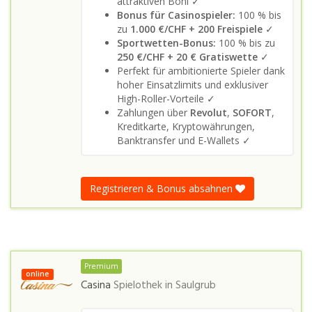
attraktiven Boni ✓
Bonus für Casinospieler:
100 % bis
zu
1.000 €/CHF + 200 Freispiele
✓
Sportwetten-Bonus:
100 % bis zu
250 €/CHF + 20 € Gratiswette
✓
Perfekt für ambitionierte Spieler dank
hoher Einsatzlimits und exklusiver
High-Roller-Vorteile ✓
Zahlungen über
Revolut
,
SOFORT
,
Kreditkarte, Kryptowährungen,
Banktransfer und E-Wallets ✓
Registrieren & Bonus absahnen
Premium
online
Casina
Spielothek in
Saulgrub