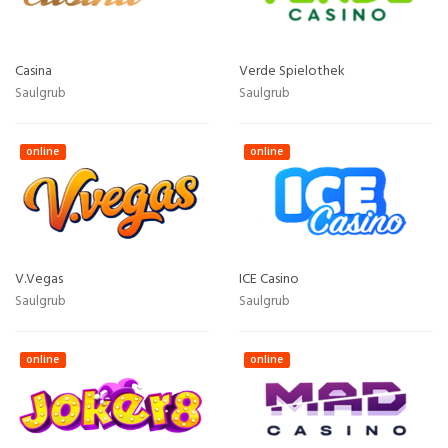
Casina
Verde Spielothek
Saulgrub
Saulgrub
online
online
V.Vegas
ICE Casino
Saulgrub
Saulgrub
online
online