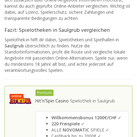
kannst du auch geprüfte Online-Anbieter vergleichen. Wichtig ist
dabei, auf Lizenz, Spielerschutz, sichere Zahlungen und
transparente Bedingungen zu achten.
Fazit: Spielotheken in Saulgrub vergleichen
Spielothek.in hilft dir dabei, Spielotheken und Spielhallen in
Saulgrub
übersichtlich zu finden. Nutze die
Standortinformationen, prüfe die Route und vergleiche lokale
Angebote mit passenden Online-Alternativen. Spiele nur, wenn
du mindestens 18 Jahre alt bist, und achte jederzeit auf
verantwortungsvolles Spielen.
Premium
online
Hit’n’Spin Casino
Spielothek in
Saulgrub
Willkommensbonus 1200€/CHF
✓
220 Freispiele
✓
ALLE
NOVOMATIC
SPIELE ✓
Cashback bis zu 2000€ ✓