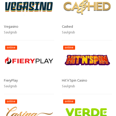
Vegasino
Cashed
Saulgrub
Saulgrub
online
online
FieryPlay
Hit’n’Spin Casino
Saulgrub
Saulgrub
online
online