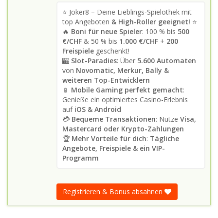
⭐ Joker8 – Deine Lieblings-Spielothek mit
top Angeboten
& High-Roller geeignet!
⭐
🔥
Boni für neue Spieler
: 100 % bis
500
€/CHF
& 50 % bis
1.000 €/CHF
+
200
Freispiele
geschenkt!
🎰
Slot-Paradies
: Über
5.600 Automaten
von
Novomatic, Merkur, Bally &
weiteren Top-Entwicklern
📱
Mobile Gaming perfekt gemacht
:
Genieße ein optimiertes Casino-Erlebnis
auf
iOS & Android
💳
Bequeme Transaktionen
: Nutze
Visa,
Mastercard oder Krypto-Zahlungen
🏆
Mehr Vorteile für dich
:
Tägliche
Angebote, Freispiele & ein VIP-
Programm
Registrieren & Bonus absahnen