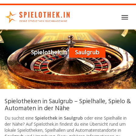
Skip
to
main
Toggl
content
navig
Spielothek in
Saulgrub
Spielotheken in Saulgrub – Spielhalle, Spielo &
Automaten in der Nähe
Du suchst eine
Spielothek in Saulgrub
oder eine Spielhalle in
der Nähe? Auf Spielothek.in findest du eine Übersicht rund um
lokale Spielotheken, Spielhallen und Automatenstandorte in