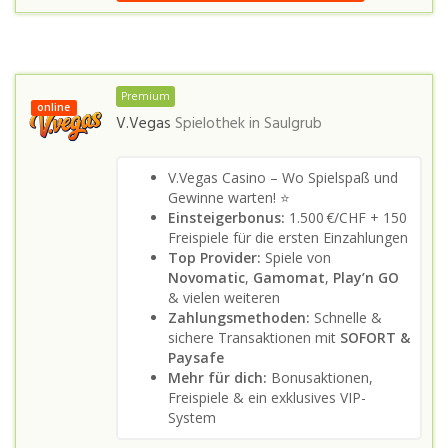
Premium
online
V.Vegas
Spielothek in
Saulgrub
V.Vegas Casino – Wo Spielspaß und
Gewinne warten! ⭐
Einsteigerbonus:
1.500 €/CHF + 150
Freispiele für die ersten Einzahlungen
Top Provider:
Spiele von
Novomatic
,
Gamomat
,
Play’n GO
& vielen weiteren
Zahlungsmethoden:
Schnelle &
sichere Transaktionen mit
SOFORT &
Paysafe
Mehr für dich:
Bonusaktionen,
Freispiele & ein exklusives VIP-
System