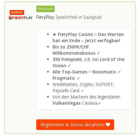
Premium
online
FieryPlay
Spielothek in
Saulgrub
★
FieryPlay Casino
>
Das Warten
hat ein Ende – Jetzt verfügbar!
Bis zu 2500€/CHF
Willkommensbonus
✓
350 Freispiele
, z.B. bei
Lord of the
Ocean
✓
Alle Top-Games
>
Novomatic
✓
Pragmatic
✓
Kreditkarten, Crypto, SOFORT,
Paysafe Card ✓
Von den Machern des legendären
VulkanVegas
Casinos✓
Registrieren & Bonus absahnen