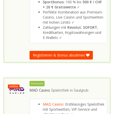
Sportbonus:
100 % bis
500 € / CHF
+ 20 € Gratiswette
✓
Perfekte Kombination aus Premium-
Casino, Live Casino und Sportwetten
mit hohen Limits ✓
Zahlungen mit
Revolut
,
SOFORT
,
Kreditkarten, Kryptowährungen und
E-Wallets ✓
Registrieren & Bonus absahnen
Premium
online
MAD Casino
Spielothek in
Saulgrub
MAD Casino
: Erstklassiges Spielothek
mit Sportwetten, VIP-Service und