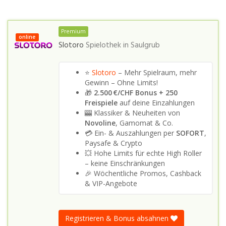
Premium
online
Slotoro
Spielothek in
Saulgrub
⭐
Slotoro
– Mehr Spielraum, mehr
Gewinn – Ohne Limits!
🎁
2.500 €/CHF Bonus + 250
Freispiele
auf deine Einzahlungen
🎰 Klassiker & Neuheiten von
Novoline
, Gamomat & Co.
💳 Ein- & Auszahlungen per
SOFORT
,
Paysafe & Crypto
💥 Hohe Limits für echte High Roller
– keine Einschränkungen
🎉 Wöchentliche Promos, Cashback
& VIP-Angebote
Registrieren & Bonus absahnen