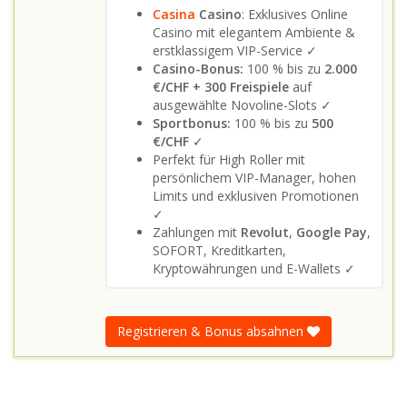
Casina
Casino
: Exklusives Online
Casino mit elegantem Ambiente &
erstklassigem VIP-Service ✓
Casino-Bonus:
100 % bis zu
2.000
€/CHF + 300 Freispiele
auf
ausgewählte Novoline-Slots ✓
Sportbonus:
100 % bis zu
500
€/CHF
✓
Perfekt für High Roller mit
persönlichem VIP-Manager, hohen
Limits und exklusiven Promotionen
✓
Zahlungen mit
Revolut
,
Google Pay
,
SOFORT, Kreditkarten,
Kryptowährungen und E-Wallets ✓
Registrieren & Bonus absahnen