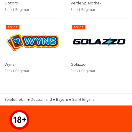
Slotoro
Verde Spielothek
Sankt Englmar
Sankt Englmar
online
online
Wyns
Golazzo
Sankt Englmar
Sankt Englmar
Spielothek in
♣
Deutschland
♣
Bayern
♣
Sankt Englmar