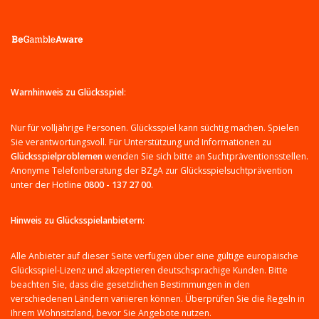
Warnhinweis zu Glücksspiel
:
Nur für volljährige Personen. Glücksspiel kann süchtig machen. Spielen
Sie verantwortungsvoll. Für Unterstützung und Informationen zu
Glücksspielproblemen
wenden Sie sich bitte an Suchtpräventionsstellen.
Anonyme Telefonberatung der BZgA zur Glücksspielsuchtprävention
unter der Hotline
0800 - 137 27 00
.
Hinweis zu Glücksspielanbietern
:
Alle Anbieter auf dieser Seite verfügen über eine gültige europäische
Glücksspiel-Lizenz und akzeptieren deutschsprachige Kunden. Bitte
beachten Sie, dass die gesetzlichen Bestimmungen in den
verschiedenen Ländern variieren können. Überprüfen Sie die Regeln in
Ihrem Wohnsitzland, bevor Sie Angebote nutzen.