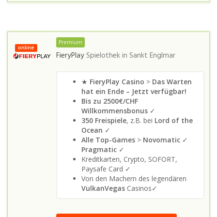
Premium
online
FieryPlay
Spielothek in
Sankt Englmar
★
FieryPlay Casino
>
Das Warten
hat ein Ende – Jetzt verfügbar!
Bis zu 2500€/CHF
Willkommensbonus
✓
350 Freispiele
, z.B. bei
Lord of the
Ocean
✓
Alle Top-Games
>
Novomatic
✓
Pragmatic
✓
Kreditkarten, Crypto, SOFORT,
Paysafe Card ✓
Von den Machern des legendären
VulkanVegas
Casinos✓