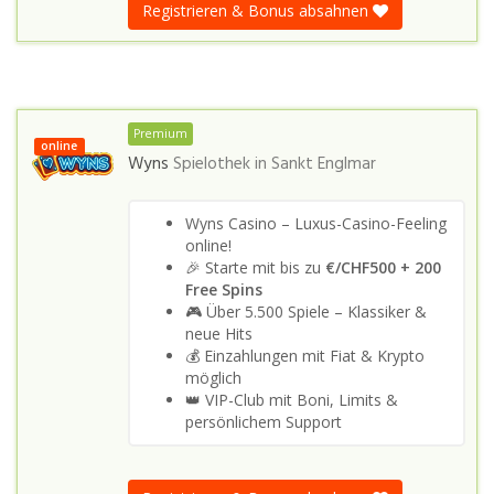
Registrieren & Bonus absahnen
Premium
online
Wyns
Spielothek in
Sankt Englmar
Wyns Casino – Luxus-Casino-Feeling
online!
🎉 Starte mit bis zu
€/CHF500 + 200
Free Spins
🎮 Über 5.500 Spiele – Klassiker &
neue Hits
💰 Einzahlungen mit Fiat & Krypto
möglich
👑 VIP-Club mit Boni, Limits &
persönlichem Support