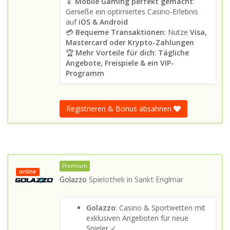
📱
Mobile Gaming perfekt gemacht
:
Genieße ein optimiertes Casino-Erlebnis
auf
iOS & Android
💳
Bequeme Transaktionen
: Nutze
Visa,
Mastercard oder Krypto-Zahlungen
🏆
Mehr Vorteile für dich
:
Tägliche
Angebote, Freispiele & ein VIP-
Programm
Registrieren & Bonus absahnen
Premium
online
Golazzo
Spielothek in
Sankt Englmar
Golazzo
: Casino & Sportwetten mit
exklusiven Angeboten für neue
Spieler ✓