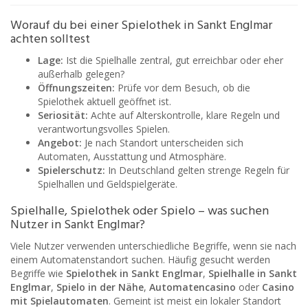
Worauf du bei einer Spielothek in Sankt Englmar
achten solltest
Lage:
Ist die Spielhalle zentral, gut erreichbar oder eher
außerhalb gelegen?
Öffnungszeiten:
Prüfe vor dem Besuch, ob die
Spielothek aktuell geöffnet ist.
Seriosität:
Achte auf Alterskontrolle, klare Regeln und
verantwortungsvolles Spielen.
Angebot:
Je nach Standort unterscheiden sich
Automaten, Ausstattung und Atmosphäre.
Spielerschutz:
In Deutschland gelten strenge Regeln für
Spielhallen und Geldspielgeräte.
Spielhalle, Spielothek oder Spielo – was suchen
Nutzer in Sankt Englmar?
Viele Nutzer verwenden unterschiedliche Begriffe, wenn sie nach
einem Automatenstandort suchen. Häufig gesucht werden
Begriffe wie
Spielothek in Sankt Englmar
,
Spielhalle in Sankt
Englmar
,
Spielo in der Nähe
,
Automatencasino
oder
Casino
mit Spielautomaten
. Gemeint ist meist ein lokaler Standort