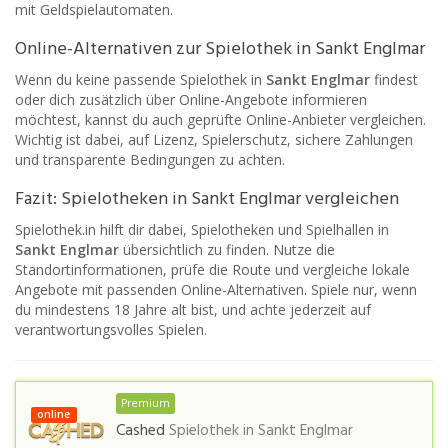
mit Geldspielautomaten.
Online-Alternativen zur Spielothek in Sankt Englmar
Wenn du keine passende Spielothek in
Sankt Englmar
findest
oder dich zusätzlich über Online-Angebote informieren
möchtest, kannst du auch geprüfte Online-Anbieter vergleichen.
Wichtig ist dabei, auf Lizenz, Spielerschutz, sichere Zahlungen
und transparente Bedingungen zu achten.
Fazit: Spielotheken in Sankt Englmar vergleichen
Spielothek.in hilft dir dabei, Spielotheken und Spielhallen in
Sankt Englmar
übersichtlich zu finden. Nutze die
Standortinformationen, prüfe die Route und vergleiche lokale
Angebote mit passenden Online-Alternativen. Spiele nur, wenn
du mindestens 18 Jahre alt bist, und achte jederzeit auf
verantwortungsvolles Spielen.
Premium
online
Cashed
Spielothek in
Sankt Englmar