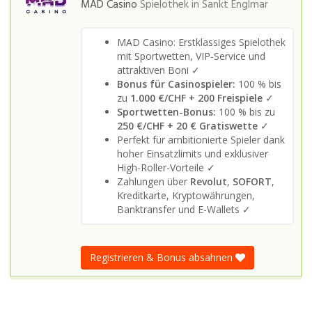
MAD Casino
Spielothek in
Sankt Englmar
MAD Casino: Erstklassiges Spielothek
mit Sportwetten, VIP-Service und
attraktiven Boni ✓
Bonus für Casinospieler:
100 % bis
zu
1.000 €/CHF + 200 Freispiele
✓
Sportwetten-Bonus:
100 % bis zu
250 €/CHF + 20 € Gratiswette
✓
Perfekt für ambitionierte Spieler dank
hoher Einsatzlimits und exklusiver
High-Roller-Vorteile ✓
Zahlungen über
Revolut
,
SOFORT
,
Kreditkarte, Kryptowährungen,
Banktransfer und E-Wallets ✓
Registrieren & Bonus absahnen