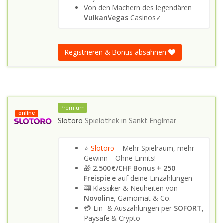
Von den Machern des legendären
VulkanVegas
Casinos✓
Registrieren & Bonus absahnen
Premium
online
Slotoro
Spielothek in
Sankt Englmar
⭐
Slotoro
– Mehr Spielraum, mehr
Gewinn – Ohne Limits!
🎁
2.500 €/CHF Bonus + 250
Freispiele
auf deine Einzahlungen
🎰 Klassiker & Neuheiten von
Novoline
, Gamomat & Co.
💳 Ein- & Auszahlungen per
SOFORT
,
Paysafe & Crypto