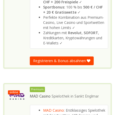
CHF + 200 Freispiele
✓
Sportbonus:
100 % bis
500 € / CHF
+ 20 € Gratiswette
✓
Perfekte Kombination aus Premium-
Casino, Live Casino und Sportwetten
mit hohen Limits ✓
Zahlungen mit
Revolut
,
SOFORT
,
Kreditkarten, Kryptowährungen und
E-Wallets ✓
Registrieren & Bonus absahnen
Premium
online
MAD Casino
Spielothek in
Sankt Englmar
MAD Casino
: Erstklassiges Spielothek