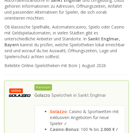
Automatenstandorte in
Sankt Englmar
und Umgebung. Dazu
gehören Informationen zu Adressen, Öffnungszeiten, Anfahrt
und passenden Alternativen für Spieler, die sich vorab
orientieren möchten.
Ob klassische Spielhalle, Automatencasino, Spielo oder Casino
mit Geldspielautomaten, in vielen Städten gibt es
unterschiedliche Anbieter und Standorte. In
Sankt Englmar,
Bayern
kannst du prüfen, welche Spielotheken lokal erreichbar
sind und worauf du bei Auswahl, Öffnungszeiten, Lage und
Spielerschutz achten solltest.
Beliebte Online-Spielotheken mit Boni | August 2026
Premium
online
Golazzo
Spielothek in
Sankt Englmar
Golazzo
: Casino & Sportwetten mit
exklusiven Angeboten für neue
Spieler ✓
Casino-Bonus:
100 % bis
2.000 € /