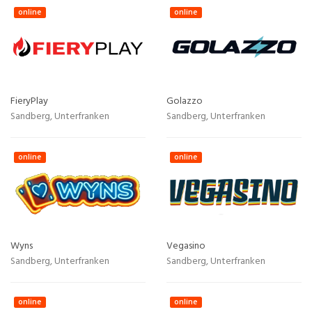
online
online
FieryPlay
Golazzo
Sandberg, Unterfranken
Sandberg, Unterfranken
online
online
Wyns
Vegasino
Sandberg, Unterfranken
Sandberg, Unterfranken
online
online