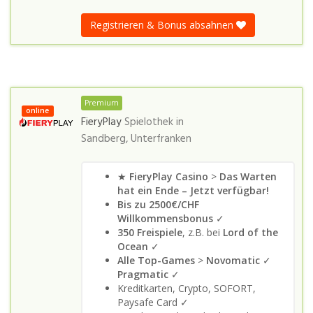
Registrieren & Bonus absahnen
Premium
online
FieryPlay
Spielothek in
Sandberg, Unterfranken
★
FieryPlay Casino
>
Das Warten
hat ein Ende – Jetzt verfügbar!
Bis zu 2500€/CHF
Willkommensbonus
✓
350 Freispiele
, z.B. bei
Lord of the
Ocean
✓
Alle Top-Games
>
Novomatic
✓
Pragmatic
✓
Kreditkarten, Crypto, SOFORT,
Paysafe Card ✓