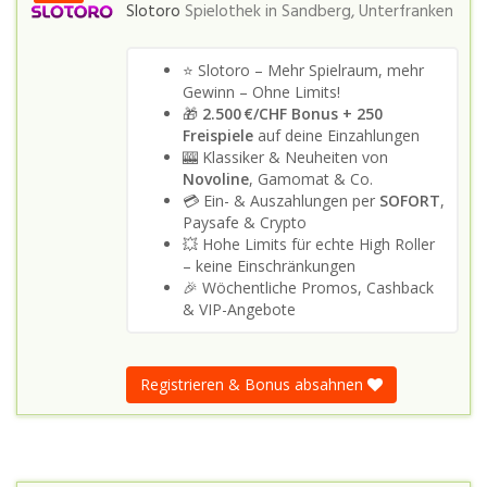
Slotoro
Spielothek in
Sandberg, Unterfranken
⭐ Slotoro – Mehr Spielraum, mehr
Gewinn – Ohne Limits!
🎁
2.500 €/CHF Bonus + 250
Freispiele
auf deine Einzahlungen
🎰 Klassiker & Neuheiten von
Novoline
, Gamomat & Co.
💳 Ein- & Auszahlungen per
SOFORT
,
Paysafe & Crypto
💥 Hohe Limits für echte High Roller
– keine Einschränkungen
🎉 Wöchentliche Promos, Cashback
& VIP-Angebote
Registrieren & Bonus absahnen