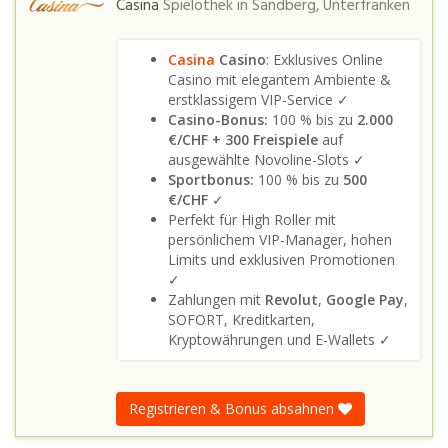
Casina
Spielothek in
Sandberg, Unterfranken
Casina
Casino
: Exklusives Online
Casino mit elegantem Ambiente &
erstklassigem VIP-Service ✓
Casino-Bonus:
100 % bis zu
2.000
€/CHF + 300 Freispiele
auf
ausgewählte Novoline-Slots ✓
Sportbonus:
100 % bis zu
500
€/CHF
✓
Perfekt für High Roller mit
persönlichem VIP-Manager, hohen
Limits und exklusiven Promotionen
✓
Zahlungen mit
Revolut
,
Google Pay
,
SOFORT, Kreditkarten,
Kryptowährungen und E-Wallets ✓
Registrieren & Bonus absahnen