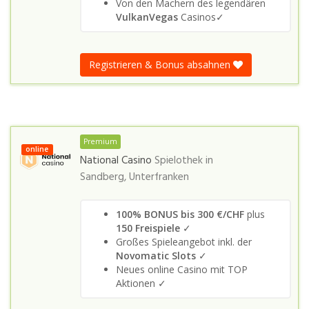
Von den Machern des legendären
VulkanVegas
Casinos✓
Registrieren & Bonus absahnen
Premium
online
National Casino
Spielothek in
Sandberg, Unterfranken
100% BONUS bis 300 €/CHF
plus
150 Freispiele
✓
Großes Spieleangebot inkl. der
Novomatic Slots
✓
Neues online Casino mit TOP
Aktionen ✓