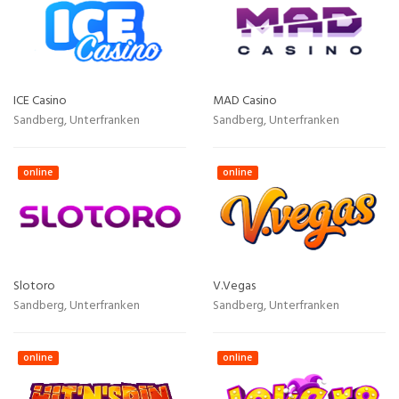
ICE Casino
MAD Casino
Sandberg, Unterfranken
Sandberg, Unterfranken
online
online
Slotoro
V.Vegas
Sandberg, Unterfranken
Sandberg, Unterfranken
online
online