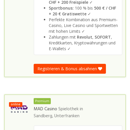
CHF + 200 Freispiele
✓
Sportbonus:
100 % bis
500 € / CHF
+ 20 € Gratiswette
✓
Perfekte Kombination aus Premium-
Casino, Live Casino und Sportwetten
mit hohen Limits ✓
Zahlungen mit
Revolut
,
SOFORT
,
Kreditkarten, Kryptowährungen und
E-Wallets ✓
Registrieren & Bonus absahnen
Premium
online
MAD Casino
Spielothek in
Sandberg, Unterfranken