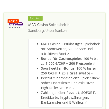
Premium
online
MAD Casino
Spielothek in
Sandberg, Unterfranken
MAD Casino: Erstklassiges Spielothek
mit Sportwetten, VIP-Service und
attraktiven Boni ✓
Bonus für Casinospieler:
100 % bis
zu
1.000 €/CHF + 200 Freispiele
✓
Sportwetten-Bonus:
100 % bis zu
250 €/CHF + 20 € Gratiswette
✓
Perfekt für ambitionierte Spieler dank
hoher Einsatzlimits und exklusiver
High-Roller-Vorteile ✓
Zahlungen über
Revolut
,
SOFORT
,
Kreditkarte, Kryptowährungen,
Banktransfer und E-Wallets ✓