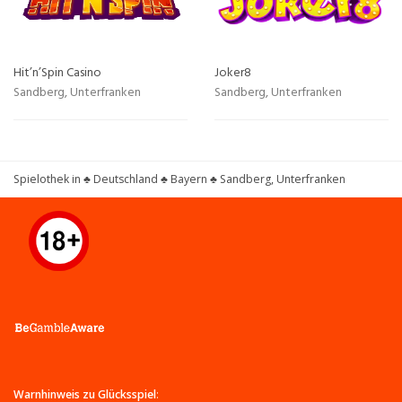
Hit’n’Spin Casino
Joker8
Sandberg, Unterfranken
Sandberg, Unterfranken
Spielothek in
♣
Deutschland
♣
Bayern
♣
Sandberg, Unterfranken
Warnhinweis zu Glücksspiel
: