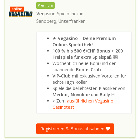
Premium
online
Vegasino
Spielothek in
Sandberg, Unterfranken
★
Vegasino – Deine Premium-
Online-Spielothek!
100 % bis 500 €/CHF Bonus
+
200
Freispiele
für extra Spielspaß 🎰
Wöchentlich neue Boni und der
spannende
Bonus Crab
VIP-Club
mit exklusiven Vorteilen für
echte High Roller
Spiele die beliebtesten Klassiker von
Merkur
,
Novoline
und
Bally
🃏
> Zum
ausführlichen Vegasino
Casinotest
Registrieren & Bonus absahnen