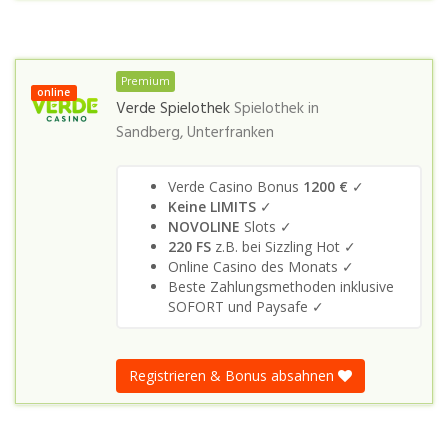
Premium
online
Verde Spielothek
Spielothek in
Sandberg, Unterfranken
Verde Casino Bonus
1200 €
✓
Keine LIMITS
✓
NOVOLINE
Slots ✓
220
FS
z.B. bei Sizzling Hot ✓
Online Casino des Monats ✓
Beste Zahlungsmethoden inklusive
SOFORT und Paysafe ✓
Registrieren & Bonus absahnen