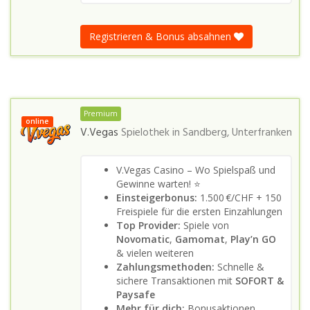
Registrieren & Bonus absahnen
Premium
online
V.Vegas
Spielothek in
Sandberg, Unterfranken
V.Vegas Casino – Wo Spielspaß und
Gewinne warten! ⭐
Einsteigerbonus:
1.500 €/CHF + 150
Freispiele für die ersten Einzahlungen
Top Provider:
Spiele von
Novomatic
,
Gamomat
,
Play’n GO
& vielen weiteren
Zahlungsmethoden:
Schnelle &
sichere Transaktionen mit
SOFORT &
Paysafe
Mehr für dich:
Bonusaktionen,