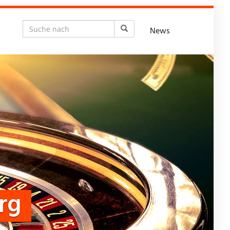
News
rg