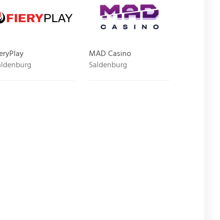
eryPlay
MAD Casino
aldenburg
Saldenburg