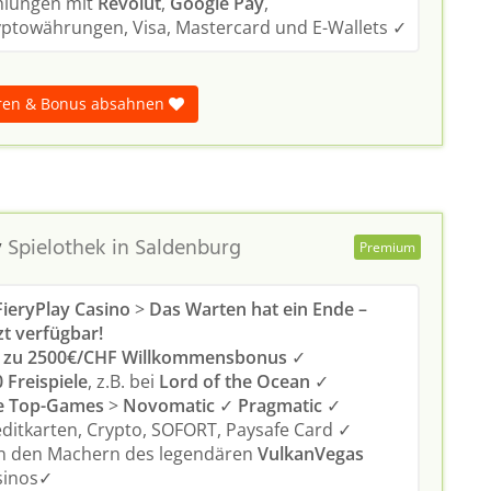
hlungen mit
Revolut
,
Google Pay
,
yptowährungen, Visa, Mastercard und E-Wallets ✓
eren & Bonus absahnen
y
Spielothek in
Saldenburg
Premium
FieryPlay Casino
>
Das Warten hat ein Ende –
zt verfügbar!
s zu 2500€/CHF Willkommensbonus
✓
 Freispiele
, z.B. bei
Lord of the Ocean
✓
le Top-Games
>
Novomatic
✓
Pragmatic
✓
ditkarten, Crypto, SOFORT, Paysafe Card ✓
n den Machern des legendären
VulkanVegas
sinos✓