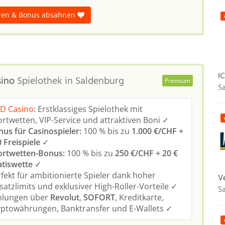
eren & Bonus absahnen
I
ino
Spielothek in
Saldenburg
Premium
S
D Casino
: Erstklassiges Spielothek mit
rtwetten, VIP-Service und attraktiven Boni ✓
us für Casinospieler:
100 % bis zu
1.000 €/CHF +
 Freispiele
✓
ortwetten-Bonus:
100 % bis zu
250 €/CHF + 20 €
atiswette
✓
fekt für ambitionierte Spieler dank hoher
V
satzlimits und exklusiver High-Roller-Vorteile ✓
S
hlungen über
Revolut
,
SOFORT
, Kreditkarte,
yptowährungen, Banktransfer und E-Wallets ✓