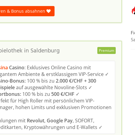
eren & Bonus absahnen
Fi
S
pielothek in
Saldenburg
Premium
sina
Casino
: Exklusives Online Casino mit
egantem Ambiente & erstklassigem VIP-Service ✓
sino-Bonus:
100 % bis zu
2.000 €/CHF + 300
ispiele
auf ausgewählte Novoline-Slots ✓
ortbonus:
100 % bis zu
500 €/CHF
✓
fekt für High Roller mit persönlichem VIP-
nager, hohen Limits und exklusiven Promotionen
hlungen mit
Revolut
,
Google Pay
, SOFORT,
editkarten, Kryptowährungen und E-Wallets ✓