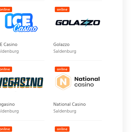
online
online
CE Casino
Golazzo
aldenburg
Saldenburg
online
online
egasino
National Casino
aldenburg
Saldenburg
online
online