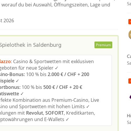
S
d worauf du bei Auswahl, Öffnungszeiten, Lage und
st 2026
Spielothek in
Saldenburg
Premium
C
lazzo
: Casino & Sportwetten mit exklusiven
S
eboten für neue Spieler ✓
sino-Bonus:
100 % bis
2.000 € / CHF + 200
ispiele
✓
ortbonus:
100 % bis
500 € / CHF + 20 €
atiswette
✓
rfekte Kombination aus Premium-Casino, Live
sino und Sportwetten mit hohen Limits ✓
hlungen mit
Revolut
,
SOFORT
, Kreditkarten,
Hi
yptowährungen und E-Wallets ✓
S