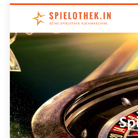
Skip
to
main
content
Sp