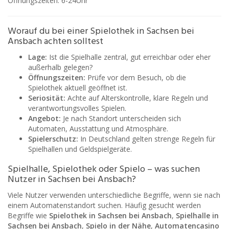
Öffnungszeiten: 6-24Uhr
Worauf du bei einer Spielothek in Sachsen bei
Ansbach achten solltest
Lage:
Ist die Spielhalle zentral, gut erreichbar oder eher
außerhalb gelegen?
Öffnungszeiten:
Prüfe vor dem Besuch, ob die
Spielothek aktuell geöffnet ist.
Seriosität:
Achte auf Alterskontrolle, klare Regeln und
verantwortungsvolles Spielen.
Angebot:
Je nach Standort unterscheiden sich
Automaten, Ausstattung und Atmosphäre.
Spielerschutz:
In Deutschland gelten strenge Regeln für
Spielhallen und Geldspielgeräte.
Spielhalle, Spielothek oder Spielo – was suchen
Nutzer in Sachsen bei Ansbach?
Viele Nutzer verwenden unterschiedliche Begriffe, wenn sie nach
einem Automatenstandort suchen. Häufig gesucht werden
Begriffe wie
Spielothek in Sachsen bei Ansbach
,
Spielhalle in
Sachsen bei Ansbach
,
Spielo in der Nähe
,
Automatencasino