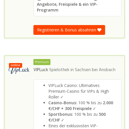
Angebote, Freispiele & ein VIP-
Programm
Registrieren & Bonus absahnen
Premium
online
VIPLuck
Spielothek in
Sachsen bei Ansbach
VIPLuck Casino: Ultimatives
Premium-Casino für VIPs & High
Roller ✓
Casino-Bonus:
100 % bis zu
2.000
€/CHF + 300 Freispiele
✓
Sportbonus:
100 % bis zu
500
€/CHF
✓
Eines der exklusivsten VIP-