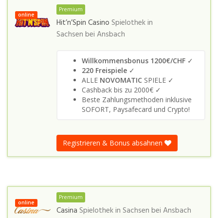
Premium
online
Hit’n’Spin Casino
Spielothek in
Sachsen bei Ansbach
Willkommensbonus 1200€/CHF
✓
220 Freispiele
✓
ALLE
NOVOMATIC
SPIELE ✓
Cashback bis zu 2000€ ✓
Beste Zahlungsmethoden inklusive
SOFORT, Paysafecard und Crypto!
Registrieren & Bonus absahnen
Premium
online
Casina
Spielothek in
Sachsen bei Ansbach