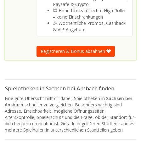
Paysafe & Crypto
💥 Hohe Limits für echte High Roller
– keine Einschränkungen
🎉 Wöchentliche Promos, Cashback
& VIP-Angebote
Registrieren & Bonus absahnen
Spielotheken in Sachsen bei Ansbach finden
Eine gute Übersicht hilft dir dabei, Spielotheken in
Sachsen bei
Ansbach
schneller zu vergleichen. Besonders wichtig sind
Adresse, Erreichbarkeit, mögliche Öffnungszeiten,
Alterskontrolle, Spielerschutz und die Frage, ob der Standort für
dich bequem erreichbar ist. Gerade in größeren Städten kann es
mehrere Spielhallen in unterschiedlichen Stadtteilen geben.