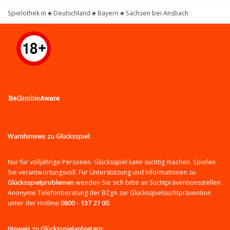
Spielothek in
♣
Deutschland
♣
Bayern
♣
Sachsen bei Ansbach
Warnhinweis zu Glücksspiel
:
Nur für volljährige Personen. Glücksspiel kann süchtig machen. Spielen
Sie verantwortungsvoll. Für Unterstützung und Informationen zu
Glücksspielproblemen
wenden Sie sich bitte an Suchtpräventionsstellen.
Anonyme Telefonberatung der BZgA zur Glücksspielsuchtprävention
unter der Hotline
0800 - 137 27 00
.
Hinweis zu Glücksspielanbietern
: