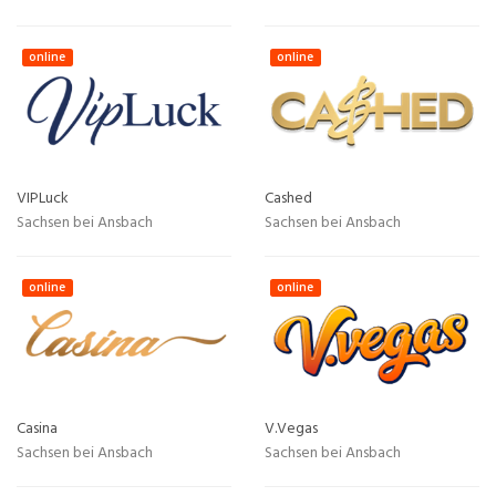
online
online
VIPLuck
Cashed
Sachsen bei Ansbach
Sachsen bei Ansbach
online
online
Casina
V.Vegas
Sachsen bei Ansbach
Sachsen bei Ansbach