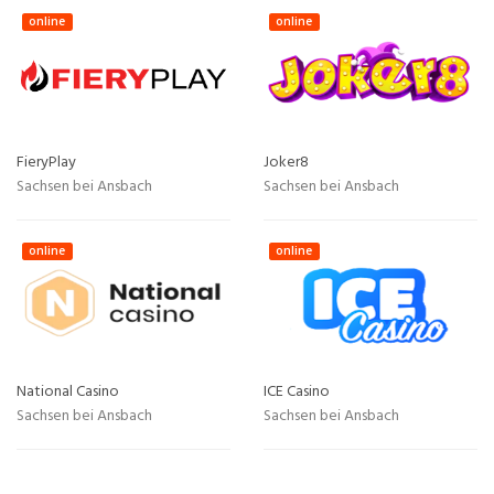
online
online
FieryPlay
Joker8
Sachsen bei Ansbach
Sachsen bei Ansbach
online
online
National Casino
ICE Casino
Sachsen bei Ansbach
Sachsen bei Ansbach