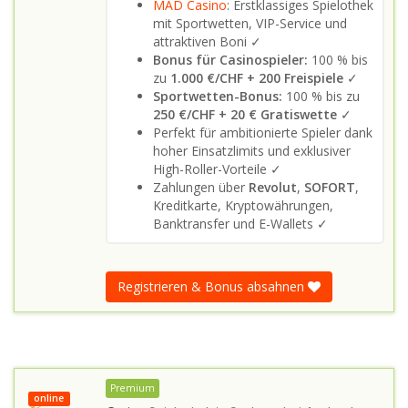
MAD Casino
: Erstklassiges Spielothek
mit Sportwetten, VIP-Service und
attraktiven Boni ✓
Bonus für Casinospieler:
100 % bis
zu
1.000 €/CHF + 200 Freispiele
✓
Sportwetten-Bonus:
100 % bis zu
250 €/CHF + 20 € Gratiswette
✓
Perfekt für ambitionierte Spieler dank
hoher Einsatzlimits und exklusiver
High-Roller-Vorteile ✓
Zahlungen über
Revolut
,
SOFORT
,
Kreditkarte, Kryptowährungen,
Banktransfer und E-Wallets ✓
Registrieren & Bonus absahnen
Premium
online