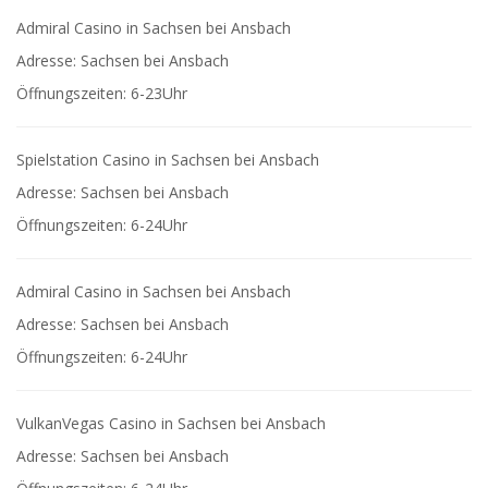
Admiral Casino in Sachsen bei Ansbach
Adresse: Sachsen bei Ansbach
Öffnungszeiten: 6-23Uhr
Spielstation Casino in Sachsen bei Ansbach
Adresse: Sachsen bei Ansbach
Öffnungszeiten: 6-24Uhr
Admiral Casino in Sachsen bei Ansbach
Adresse: Sachsen bei Ansbach
Öffnungszeiten: 6-24Uhr
VulkanVegas Casino in Sachsen bei Ansbach
Adresse: Sachsen bei Ansbach