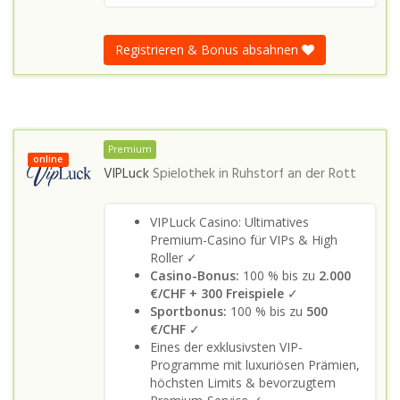
Registrieren & Bonus absahnen
Premium
online
VIPLuck
Spielothek in
Ruhstorf an der Rott
VIPLuck Casino: Ultimatives
Premium-Casino für VIPs & High
Roller ✓
Casino-Bonus:
100 % bis zu
2.000
€/CHF + 300 Freispiele
✓
Sportbonus:
100 % bis zu
500
€/CHF
✓
Eines der exklusivsten VIP-
Programme mit luxuriösen Prämien,
höchsten Limits & bevorzugtem