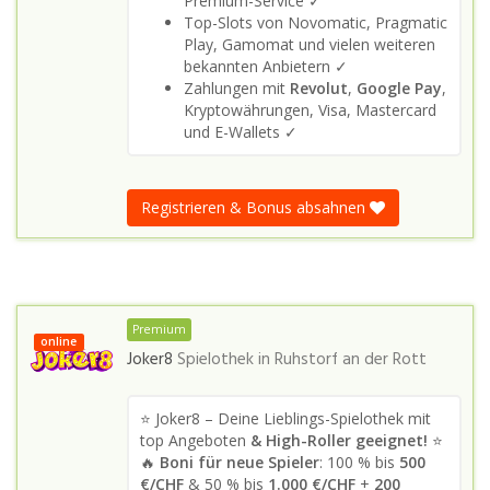
Premium-Service ✓
Top-Slots von Novomatic, Pragmatic
Play, Gamomat und vielen weiteren
bekannten Anbietern ✓
Zahlungen mit
Revolut
,
Google Pay
,
Kryptowährungen, Visa, Mastercard
und E-Wallets ✓
Registrieren & Bonus absahnen
Premium
online
Joker8
Spielothek in
Ruhstorf an der Rott
⭐ Joker8 – Deine Lieblings-Spielothek mit
top Angeboten
& High-Roller geeignet!
⭐
🔥
Boni für neue Spieler
: 100 % bis
500
€/CHF
& 50 % bis
1.000 €/CHF
+
200