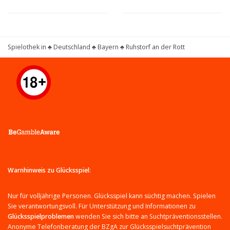
Spielothek in
♣
Deutschland
♣
Bayern
♣
Ruhstorf an der Rott
Warnhinweis zu Glücksspiel
:
Nur für volljährige Personen. Glücksspiel kann süchtig machen. Spielen
Sie verantwortungsvoll. Für Unterstützung und Informationen zu
Glücksspielproblemen
wenden Sie sich bitte an Suchtpräventionsstellen.
Anonyme Telefonberatung der BZgA zur Glücksspielsuchtprävention