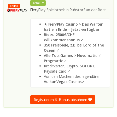
Premium
online
FieryPlay
Spielothek in
Ruhstorf an der Rott
★
FieryPlay Casino
>
Das Warten
hat ein Ende – Jetzt verfügbar!
Bis zu 2500€/CHF
Willkommensbonus
✓
350 Freispiele
, z.B. bei
Lord of the
Ocean
✓
Alle Top-Games
>
Novomatic
✓
Pragmatic
✓
Kreditkarten, Crypto, SOFORT,
Paysafe Card ✓
Von den Machern des legendären
VulkanVegas
Casinos✓
Registrieren & Bonus absahnen