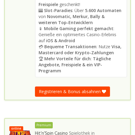
Freispiele
geschenkt!
🎰
Slot-Paradies
: Über
5.600 Automaten
von
Novomatic, Merkur, Bally &
weiteren Top-Entwicklern
📱
Mobile Gaming perfekt gemacht
:
Genieße ein optimiertes Casino-Erlebnis
auf
iOS & Android
💳
Bequeme Transaktionen
: Nutze
Visa,
Mastercard oder Krypto-Zahlungen
🏆
Mehr Vorteile für dich
:
Tägliche
Angebote, Freispiele & ein VIP-
Programm
Registrieren & Bonus absahnen
Premium
online
Hit’n’Spin Casino
Spielothek in