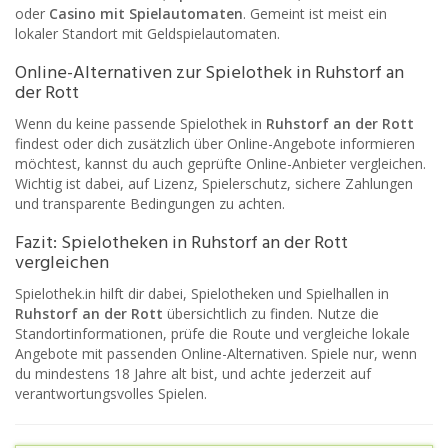
oder
Casino mit Spielautomaten
. Gemeint ist meist ein
lokaler Standort mit Geldspielautomaten.
Online-Alternativen zur Spielothek in Ruhstorf an
der Rott
Wenn du keine passende Spielothek in
Ruhstorf an der Rott
findest oder dich zusätzlich über Online-Angebote informieren
möchtest, kannst du auch geprüfte Online-Anbieter vergleichen.
Wichtig ist dabei, auf Lizenz, Spielerschutz, sichere Zahlungen
und transparente Bedingungen zu achten.
Fazit: Spielotheken in Ruhstorf an der Rott
vergleichen
Spielothek.in hilft dir dabei, Spielotheken und Spielhallen in
Ruhstorf an der Rott
übersichtlich zu finden. Nutze die
Standortinformationen, prüfe die Route und vergleiche lokale
Angebote mit passenden Online-Alternativen. Spiele nur, wenn
du mindestens 18 Jahre alt bist, und achte jederzeit auf
verantwortungsvolles Spielen.