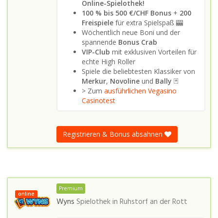
Online-Spielothek!
100 % bis 500 €/CHF Bonus
+
200
Freispiele
für extra Spielspaß 🎰
Wöchentlich neue Boni und der
spannende
Bonus Crab
VIP-Club
mit exklusiven Vorteilen für
echte High Roller
Spiele die beliebtesten Klassiker von
Merkur
,
Novoline
und
Bally
🃏
> Zum
ausführlichen Vegasino
Casinotest
Registrieren & Bonus absahnen
Premium
online
Wyns
Spielothek in
Ruhstorf an der Rott