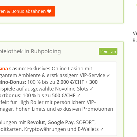
eren & Bonus absahnen
V
R
pielothek in
Ruhpolding
Premium
sina
Casino
: Exklusives Online Casino mit
egantem Ambiente & erstklassigem VIP-Service ✓
sino-Bonus:
100 % bis zu
2.000 €/CHF + 300
ispiele
auf ausgewählte Novoline-Slots ✓
ortbonus:
100 % bis zu
500 €/CHF
✓
fekt für High Roller mit persönlichem VIP-
nager, hohen Limits und exklusiven Promotionen
hlungen mit
Revolut
,
Google Pay
, SOFORT,
editkarten, Kryptowährungen und E-Wallets ✓