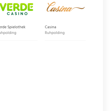
erde Spielothek
Casina
uhpolding
Ruhpolding