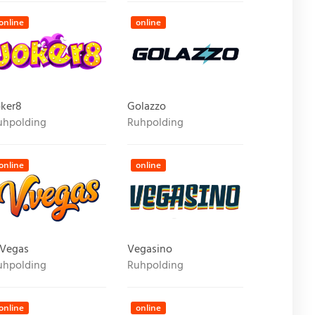
online
online
oker8
Golazzo
uhpolding
Ruhpolding
online
online
.Vegas
Vegasino
uhpolding
Ruhpolding
online
online