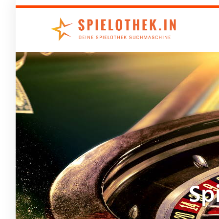
Skip
to
main
content
Sp