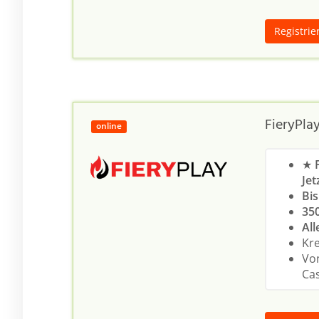
Registri
FieryPla
online
★
Jet
Bi
350
Al
Kre
Vo
Ca