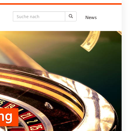
News
ng