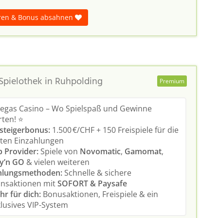
eren & Bonus absahnen
Spielothek in
Ruhpolding
Premium
Vegas Casino – Wo Spielspaß und Gewinne
ten! ⭐
steigerbonus:
1.500 €/CHF + 150 Freispiele für die
sten Einzahlungen
 Provider:
Spiele von
Novomatic
,
Gamomat
,
ay’n GO
& vielen weiteren
hlungsmethoden:
Schnelle & sichere
ansaktionen mit
SOFORT & Paysafe
r für dich:
Bonusaktionen, Freispiele & ein
lusives VIP-System