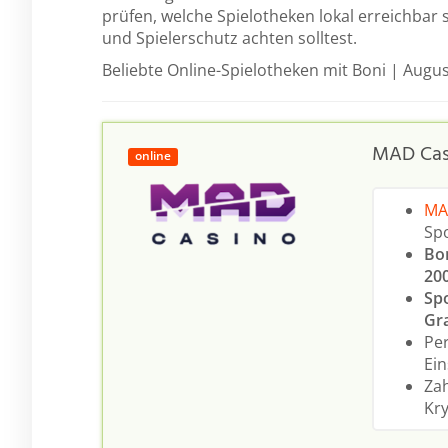
prüfen, welche Spielotheken lokal erreichbar
und Spielerschutz achten solltest.
Beliebte Online-Spielotheken mit Boni | Augu
MAD Cas
online
MA
Spo
Bon
200
Sp
Gr
Per
Ein
Za
Kr