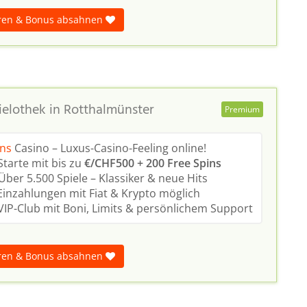
eren & Bonus absahnen
ielothek in
Rotthalmünster
Premium
ns
Casino – Luxus-Casino-Feeling online!
Starte mit bis zu
€/CHF500 + 200 Free Spins
Über 5.500 Spiele – Klassiker & neue Hits
Einzahlungen mit Fiat & Krypto möglich
VIP-Club mit Boni, Limits & persönlichem Support
eren & Bonus absahnen