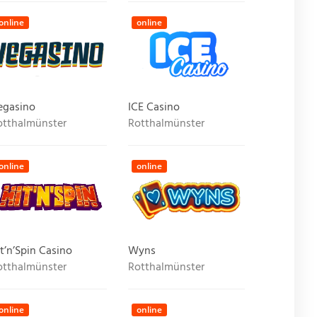
online
online
egasino
ICE Casino
otthalmünster
Rotthalmünster
online
online
t’n’Spin Casino
Wyns
otthalmünster
Rotthalmünster
online
online