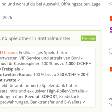
R
 sind und worauf du bei Auswahl, Öffnungszeiten, Lage
st 2026
ino
Spielothek in
Rotthalmünster
Premium
S
D Casino
: Erstklassiges Spielothek mit
R
rtwetten, VIP-Service und attraktiven Boni ✓
us für Casinospieler:
100 % bis zu
1.000 €/CHF +
 Freispiele
✓
ortwetten-Bonus:
100 % bis zu
250 €/CHF + 20 €
atiswette
✓
fekt für ambitionierte Spieler dank hoher
satzlimits und exklusiver High-Roller-Vorteile ✓
hlungen über
Revolut
,
SOFORT
, Kreditkarte,
V
yptowährungen, Banktransfer und E-Wallets ✓
R