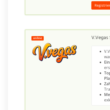
Registri
V.Vegas
online
V.
war
Ein
er
Top
Pl
Za
Tr
Meh
exk