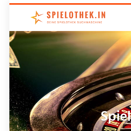
Skip
to
main
content
Spie