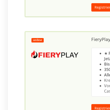
Registri
FieryPla
online
★
Jet
Bi
350
Al
Kre
Vo
Ca
Registri