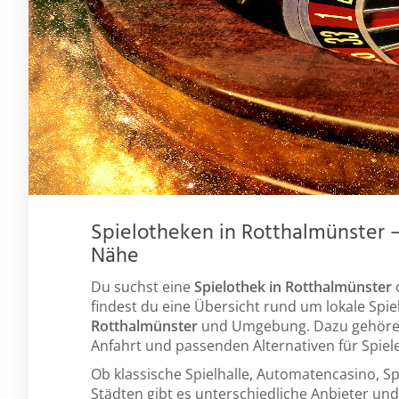
Spielotheken in Rotthalmünster –
Nähe
Du suchst eine
Spielothek in Rotthalmünster
o
findest du eine Übersicht rund um lokale Spi
Rotthalmünster
und Umgebung. Dazu gehören 
Anfahrt und passenden Alternativen für Spiele
Ob klassische Spielhalle, Automatencasino, Sp
Städten gibt es unterschiedliche Anbieter und