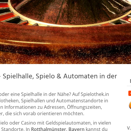
 Spielhalle, Spielo & Automaten in der
der eine Spielhalle in der Nähe? Auf Spielothek.in
elotheken, Spielhallen und Automatenstandorte in
Informationen zu Adressen, Öffnungszeiten,
r, die sich vorab orientieren möchten.
ielo oder Casino mit Geldspielautomaten, in vielen
V
 Standorte. In
Rotthalmünster, Bayern
kannst du