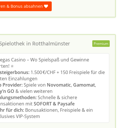
eren & Bonus absahnen
Spielothek in
Rotthalmünster
Premium
Vegas Casino – Wo Spielspaß und Gewinne
ten! ⭐
steigerbonus:
1.500 €/CHF + 150 Freispiele für die
sten Einzahlungen
 Provider:
Spiele von
Novomatic
,
Gamomat
,
ay’n GO
& vielen weiteren
hlungsmethoden:
Schnelle & sichere
ansaktionen mit
SOFORT & Paysafe
r für dich:
Bonusaktionen, Freispiele & ein
lusives VIP-System