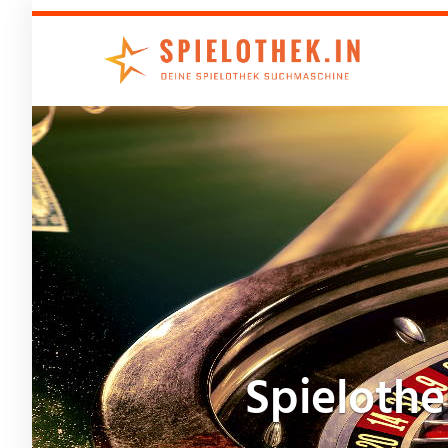
Skip
to
main
content
Spielothe