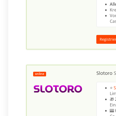
Al
Kre
Vo
Ca
Registri
Slotoro
S
online
⭐
S
Lim
🎁
Ei
🎰 