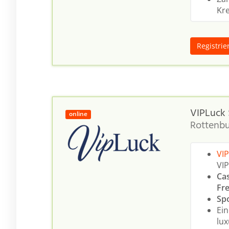
Kr
Registri
VIPLuck
online
Rottenb
VI
VIP
Ca
Fre
Sp
Ein
lux