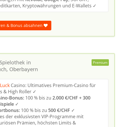
editkarten, Kryptowährungen und E-Wallets ✓
eren & Bonus absahnen
Spielothek in
Premium
uch, Oberbayern
PLuck
Casino: Ultimatives Premium-Casino für
s & High Roller ✓
sino-Bonus:
100 % bis zu
2.000 €/CHF + 300
ispiele
✓
ortbonus:
100 % bis zu
500 €/CHF
✓
es der exklusivsten VIP-Programme mit
uriösen Prämien, höchsten Limits &