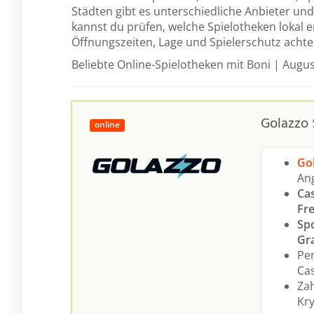
Städten gibt es unterschiedliche Anbieter und
kannst du prüfen, welche Spielotheken lokal 
Öffnungszeiten, Lage und Spielerschutz achten
Beliebte Online-Spielotheken mit Boni | Augu
Golazzo
online
Go
Ang
Ca
Fre
Sp
Gr
Pe
Ca
Za
Kr