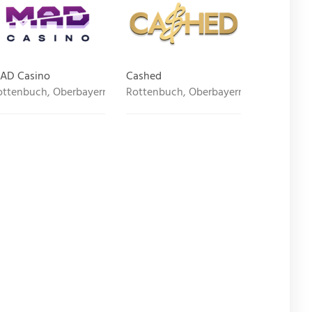
AD Casino
Cashed
ottenbuch, Oberbayern
Rottenbuch, Oberbayern