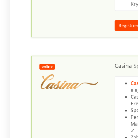
Kr
Registri
Casina
S
online
Ca
el
Ca
Fre
Sp
Per
Ma
✓
Za