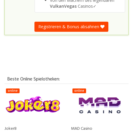
Von den Machern des legendären
VulkanVegas
Casinos✓
Registrieren & Bonus absahnen
Beste Online Spielotheken:
online
online
Joker8
MAD Casino