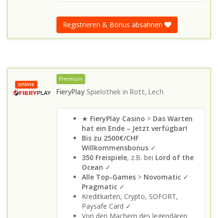
Registrieren & Bonus absahnen
Premium
online
FieryPlay
Spielothek in
Rott, Lech
★
FieryPlay Casino
>
Das Warten
hat ein Ende – Jetzt verfügbar!
Bis zu 2500€/CHF
Willkommensbonus
✓
350 Freispiele
, z.B. bei
Lord of the
Ocean
✓
Alle Top-Games
>
Novomatic
✓
Pragmatic
✓
Kreditkarten, Crypto, SOFORT,
Paysafe Card ✓
Von den Machern des legendären