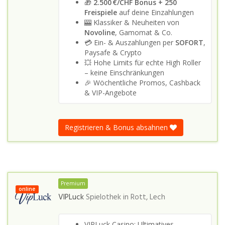
🎁
2.500 €/CHF Bonus + 250
Freispiele
auf deine Einzahlungen
🎰 Klassiker & Neuheiten von
Novoline
, Gamomat & Co.
💳 Ein- & Auszahlungen per
SOFORT
,
Paysafe & Crypto
💥 Hohe Limits für echte High Roller
– keine Einschränkungen
🎉 Wöchentliche Promos, Cashback
& VIP-Angebote
Registrieren & Bonus absahnen
Premium
online
VIPLuck
Spielothek in
Rott, Lech
VIPLuck Casino: Ultimatives