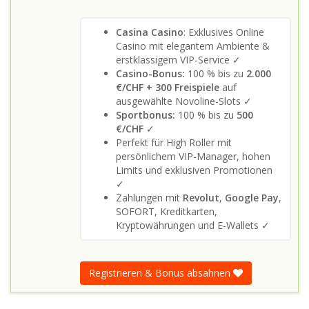
Casina Casino
: Exklusives Online
Casino mit elegantem Ambiente &
erstklassigem VIP-Service ✓
Casino-Bonus:
100 % bis zu
2.000
€/CHF + 300 Freispiele
auf
ausgewählte Novoline-Slots ✓
Sportbonus:
100 % bis zu
500
€/CHF
✓
Perfekt für High Roller mit
persönlichem VIP-Manager, hohen
Limits und exklusiven Promotionen
✓
Zahlungen mit
Revolut
,
Google Pay
,
SOFORT, Kreditkarten,
Kryptowährungen und E-Wallets ✓
Registrieren & Bonus absahnen