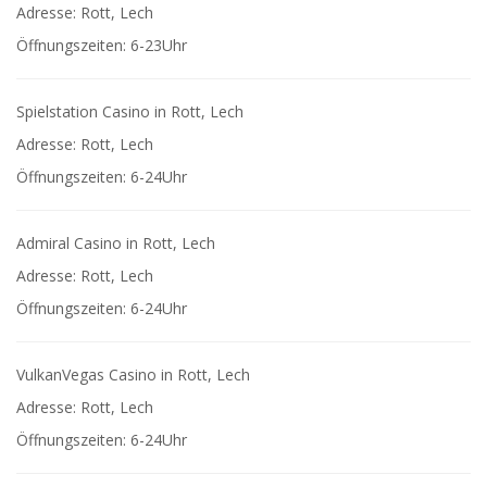
Adresse: Rott, Lech
Öffnungszeiten: 6-23Uhr
Spielstation Casino in Rott, Lech
Adresse: Rott, Lech
Öffnungszeiten: 6-24Uhr
Admiral Casino in Rott, Lech
Adresse: Rott, Lech
Öffnungszeiten: 6-24Uhr
VulkanVegas Casino in Rott, Lech
Adresse: Rott, Lech
Öffnungszeiten: 6-24Uhr