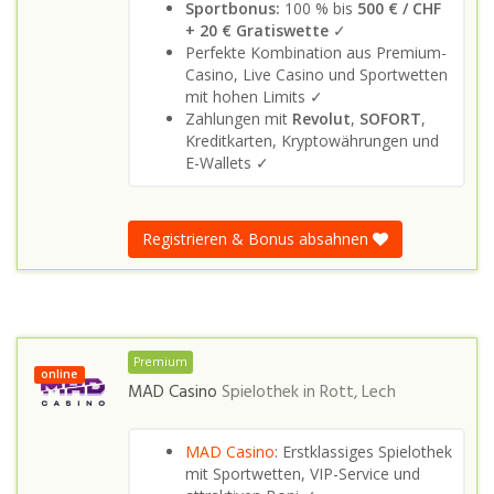
Sportbonus:
100 % bis
500 € / CHF
+ 20 € Gratiswette
✓
Perfekte Kombination aus Premium-
Casino, Live Casino und Sportwetten
mit hohen Limits ✓
Zahlungen mit
Revolut
,
SOFORT
,
Kreditkarten, Kryptowährungen und
E-Wallets ✓
Registrieren & Bonus absahnen
Premium
online
MAD Casino
Spielothek in
Rott, Lech
MAD Casino
: Erstklassiges Spielothek
mit Sportwetten, VIP-Service und