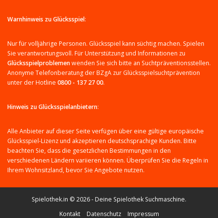
Warnhinweis zu Glücksspiel
:
Nur für volljährige Personen. Glücksspiel kann süchtig machen. Spielen
Sie verantwortungsvoll. Für Unterstützung und Informationen zu
Glücksspielproblemen
wenden Sie sich bitte an Suchtpräventionsstellen.
Anonyme Telefonberatung der BZgA zur Glücksspielsuchtprävention
unter der Hotline
0800 - 137 27 00
.
Hinweis zu Glücksspielanbietern
:
Alle Anbieter auf dieser Seite verfügen über eine gültige europäische
Glücksspiel-Lizenz und akzeptieren deutschsprachige Kunden. Bitte
beachten Sie, dass die gesetzlichen Bestimmungen in den
verschiedenen Ländern variieren können. Überprüfen Sie die Regeln in
Ihrem Wohnsitzland, bevor Sie Angebote nutzen.
Spielothek.in © 2026 - Deine Spielothek Suchmaschine.
Kontakt
Datenschutz
Impressum