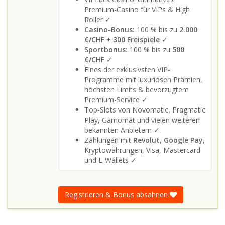
Premium-Casino für VIPs & High
Roller ✓
Casino-Bonus:
100 % bis zu
2.000
€/CHF + 300 Freispiele
✓
Sportbonus:
100 % bis zu
500
€/CHF
✓
Eines der exklusivsten VIP-
Programme mit luxuriösen Prämien,
höchsten Limits & bevorzugtem
Premium-Service ✓
Top-Slots von Novomatic, Pragmatic
Play, Gamomat und vielen weiteren
bekannten Anbietern ✓
Zahlungen mit
Revolut
,
Google Pay
,
Kryptowährungen, Visa, Mastercard
und E-Wallets ✓
Registrieren & Bonus absahnen