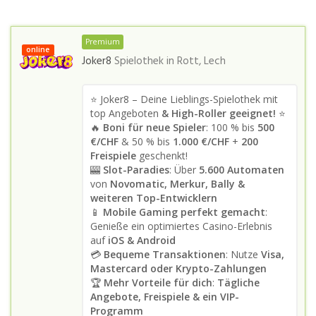
Premium
online
Joker8
Spielothek in
Rott, Lech
⭐ Joker8 – Deine Lieblings-Spielothek mit
top Angeboten
& High-Roller geeignet!
⭐
🔥
Boni für neue Spieler
: 100 % bis
500
€/CHF
& 50 % bis
1.000 €/CHF
+
200
Freispiele
geschenkt!
🎰
Slot-Paradies
: Über
5.600 Automaten
von
Novomatic, Merkur, Bally &
weiteren Top-Entwicklern
📱
Mobile Gaming perfekt gemacht
:
Genieße ein optimiertes Casino-Erlebnis
auf
iOS & Android
💳
Bequeme Transaktionen
: Nutze
Visa,
Mastercard oder Krypto-Zahlungen
🏆
Mehr Vorteile für dich
:
Tägliche
Angebote, Freispiele & ein VIP-
Programm