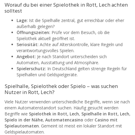
Worauf du bei einer Spielothek in Rott, Lech achten
solltest
Lage:
Ist die Spielhalle zentral, gut erreichbar oder eher
außerhalb gelegen?
Öffnungszeiten:
Prüfe vor dem Besuch, ob die
Spielothek aktuell geöffnet ist.
Seriosität:
Achte auf Alterskontrolle, klare Regeln und
verantwortungsvolles Spielen.
Angebot:
Je nach Standort unterscheiden sich
Automaten, Ausstattung und Atmosphäre.
Spielerschutz:
In Deutschland gelten strenge Regeln für
Spielhallen und Geldspielgeräte.
Spielhalle, Spielothek oder Spielo – was suchen
Nutzer in Rott, Lech?
Viele Nutzer verwenden unterschiedliche Begriffe, wenn sie nach
einem Automatenstandort suchen. Häufig gesucht werden
Begriffe wie
Spielothek in Rott, Lech
,
Spielhalle in Rott, Lech
,
Spielo in der Nähe
,
Automatencasino
oder
Casino mit
Spielautomaten
. Gemeint ist meist ein lokaler Standort mit
Geldspielautomaten.