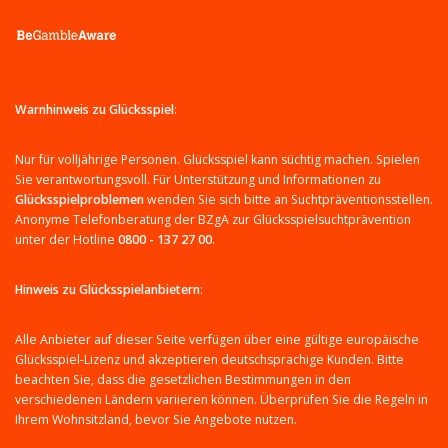
Warnhinweis zu Glücksspiel
:
Nur für volljährige Personen. Glücksspiel kann süchtig machen. Spielen
Sie verantwortungsvoll. Für Unterstützung und Informationen zu
Glücksspielproblemen
wenden Sie sich bitte an Suchtpräventionsstellen.
Anonyme Telefonberatung der BZgA zur Glücksspielsuchtprävention
unter der Hotline
0800 - 137 27 00
.
Hinweis zu Glücksspielanbietern
:
Alle Anbieter auf dieser Seite verfügen über eine gültige europäische
Glücksspiel-Lizenz und akzeptieren deutschsprachige Kunden. Bitte
beachten Sie, dass die gesetzlichen Bestimmungen in den
verschiedenen Ländern variieren können. Überprüfen Sie die Regeln in
Ihrem Wohnsitzland, bevor Sie Angebote nutzen.