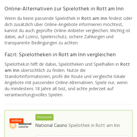
Online-Alternativen zur Spielothek in Rott am Inn
Wenn du keine passende Spielothek in
Rott am Inn
findest oder
dich zusätzlich über Online-Angebote informieren möchtest,
kannst du auch geprüfte Online-Anbieter vergleichen. Wichtig ist
dabei, auf Lizenz, Spielerschutz, sichere Zahlungen und
transparente Bedingungen zu achten.
Fazit: Spielotheken in Rott am Inn vergleichen
Spielothek.in hilft dir dabei, Spielotheken und Spielhallen in
Rott
am Inn
übersichtlich zu finden. Nutze die
Standortinformationen, prüfe die Route und vergleiche lokale
Angebote mit passenden Online-Alternativen. Spiele nur, wenn
du mindestens 18 Jahre alt bist, und achte jederzeit auf
verantwortungsvolles Spielen.
Premium
online
National Casino
Spielothek in
Rott am Inn