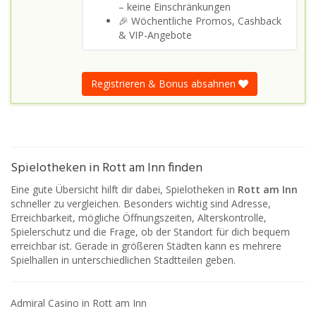
– keine Einschränkungen
🎉 Wöchentliche Promos, Cashback
& VIP-Angebote
Registrieren & Bonus absahnen
Spielotheken in Rott am Inn finden
Eine gute Übersicht hilft dir dabei, Spielotheken in
Rott am Inn
schneller zu vergleichen. Besonders wichtig sind Adresse,
Erreichbarkeit, mögliche Öffnungszeiten, Alterskontrolle,
Spielerschutz und die Frage, ob der Standort für dich bequem
erreichbar ist. Gerade in größeren Städten kann es mehrere
Spielhallen in unterschiedlichen Stadtteilen geben.
Admiral Casino in Rott am Inn