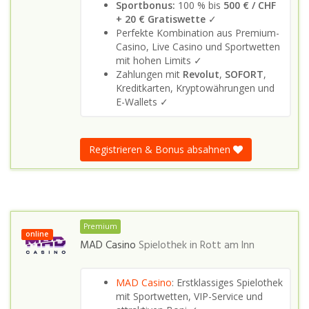
Sportbonus:
100 % bis
500 € / CHF
+ 20 € Gratiswette
✓
Perfekte Kombination aus Premium-
Casino, Live Casino und Sportwetten
mit hohen Limits ✓
Zahlungen mit
Revolut
,
SOFORT
,
Kreditkarten, Kryptowährungen und
E-Wallets ✓
Registrieren & Bonus absahnen
Premium
online
MAD Casino
Spielothek in
Rott am Inn
MAD Casino
: Erstklassiges Spielothek
mit Sportwetten, VIP-Service und