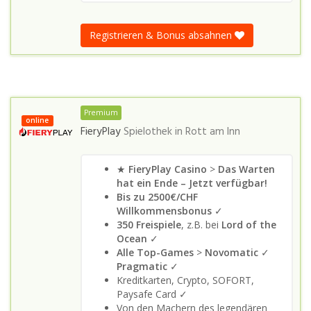
Registrieren & Bonus absahnen
Premium
online
FieryPlay
Spielothek in
Rott am Inn
★
FieryPlay Casino
>
Das Warten
hat ein Ende – Jetzt verfügbar!
Bis zu 2500€/CHF
Willkommensbonus
✓
350 Freispiele
, z.B. bei
Lord of the
Ocean
✓
Alle Top-Games
>
Novomatic
✓
Pragmatic
✓
Kreditkarten, Crypto, SOFORT,
Paysafe Card ✓
Von den Machern des legendären