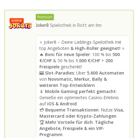
Premium
online
Joker8
Spielothek in
Rott am Inn
⭐ Joker8 – Deine Lieblings-Spielothek mit
top Angeboten
& High-Roller geeignet!
⭐
🔥
Boni für neue Spieler
: 100 % bis
500
€/CHF
& 50 % bis
1.000 €/CHF
+
200
Freispiele
geschenkt!
🎰
Slot-Paradies
: Über
5.600 Automaten
von
Novomatic, Merkur, Bally &
weiteren Top-Entwicklern
📱
Mobile Gaming perfekt gemacht
:
Genieße ein optimiertes Casino-Erlebnis
auf
iOS & Android
💳
Bequeme Transaktionen
: Nutze
Visa,
Mastercard oder Krypto-Zahlungen
🏆
Mehr Vorteile für dich
:
Tägliche
Angebote, Freispiele & ein VIP-
Programm