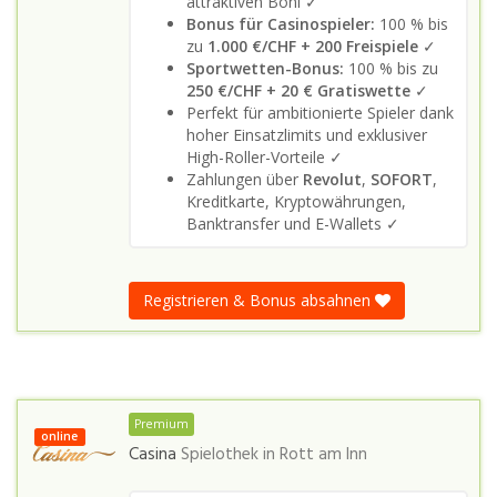
attraktiven Boni ✓
Bonus für Casinospieler:
100 % bis
zu
1.000 €/CHF + 200 Freispiele
✓
Sportwetten-Bonus:
100 % bis zu
250 €/CHF + 20 € Gratiswette
✓
Perfekt für ambitionierte Spieler dank
hoher Einsatzlimits und exklusiver
High-Roller-Vorteile ✓
Zahlungen über
Revolut
,
SOFORT
,
Kreditkarte, Kryptowährungen,
Banktransfer und E-Wallets ✓
Registrieren & Bonus absahnen
Premium
online
Casina
Spielothek in
Rott am Inn