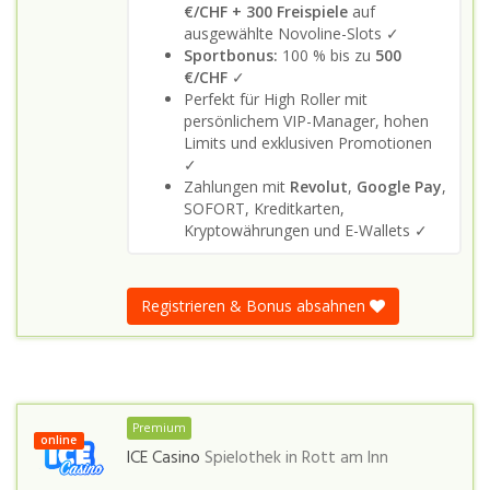
€/CHF + 300 Freispiele
auf
ausgewählte Novoline-Slots ✓
Sportbonus:
100 % bis zu
500
€/CHF
✓
Perfekt für High Roller mit
persönlichem VIP-Manager, hohen
Limits und exklusiven Promotionen
✓
Zahlungen mit
Revolut
,
Google Pay
,
SOFORT, Kreditkarten,
Kryptowährungen und E-Wallets ✓
Registrieren & Bonus absahnen
Premium
online
ICE Casino
Spielothek in
Rott am Inn