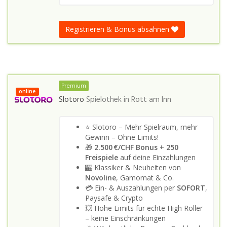
Registrieren & Bonus absahnen
Premium
online
Slotoro
Spielothek in
Rott am Inn
⭐ Slotoro – Mehr Spielraum, mehr
Gewinn – Ohne Limits!
🎁
2.500 €/CHF Bonus + 250
Freispiele
auf deine Einzahlungen
🎰 Klassiker & Neuheiten von
Novoline
, Gamomat & Co.
💳 Ein- & Auszahlungen per
SOFORT
,
Paysafe & Crypto
💥 Hohe Limits für echte High Roller
– keine Einschränkungen