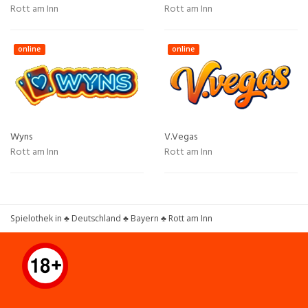
Rott am Inn
Rott am Inn
online
online
Wyns
V.Vegas
Rott am Inn
Rott am Inn
Spielothek in
♣
Deutschland
♣
Bayern
♣
Rott am Inn