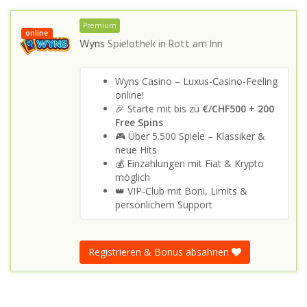
Premium
online
Wyns
Spielothek in
Rott am Inn
Wyns Casino – Luxus-Casino-Feeling
online!
🎉 Starte mit bis zu
€/CHF500 + 200
Free Spins
🎮 Über 5.500 Spiele – Klassiker &
neue Hits
💰 Einzahlungen mit Fiat & Krypto
möglich
👑 VIP-Club mit Boni, Limits &
persönlichem Support
Registrieren & Bonus absahnen