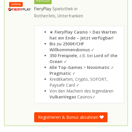
Premium
online
FieryPlay
Spielothek in
Rothenfels, Unterfranken
★
FieryPlay Casino
>
Das Warten
hat ein Ende – Jetzt verfügbar!
Bis zu 2500€/CHF
Willkommensbonus
✓
350 Freispiele
, z.B. bei
Lord of the
Ocean
✓
Alle Top-Games
>
Novomatic
✓
Pragmatic
✓
Kreditkarten, Crypto, SOFORT,
Paysafe Card ✓
Von den Machern des legendären
VulkanVegas
Casinos✓
Registrieren & Bonus absahnen