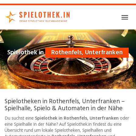
Skip
to
main
Toggl
content
navig
Spielothek in
Rothenfels, Unterfranken
Spielotheken in Rothenfels, Unterfranken –
Spielhalle, Spielo & Automaten in der Nähe
Du suchst eine
Spielothek in Rothenfels, Unterfranken
oder
eine Spielhalle in der Nähe? Auf Spielothek.in findest du eine
Übersicht rund um lokale Spielotheken, Spielhallen und