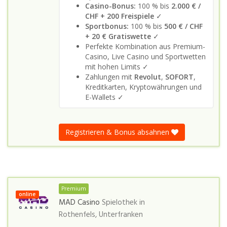
Casino-Bonus:
100 % bis
2.000 € /
CHF + 200 Freispiele
✓
Sportbonus:
100 % bis
500 € / CHF
+ 20 € Gratiswette
✓
Perfekte Kombination aus Premium-
Casino, Live Casino und Sportwetten
mit hohen Limits ✓
Zahlungen mit
Revolut
,
SOFORT
,
Kreditkarten, Kryptowährungen und
E-Wallets ✓
Registrieren & Bonus absahnen
Premium
online
MAD Casino
Spielothek in
Rothenfels, Unterfranken