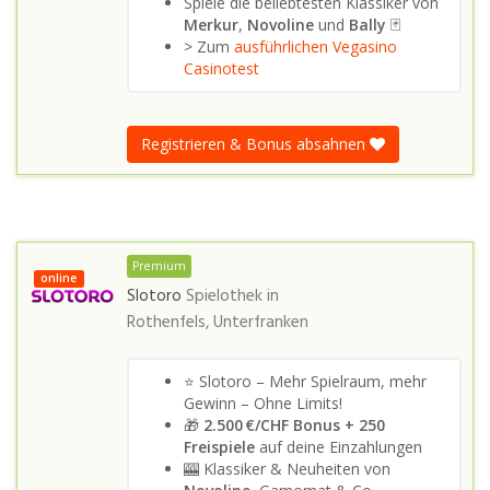
Spiele die beliebtesten Klassiker von
Merkur
,
Novoline
und
Bally
🃏
> Zum
ausführlichen Vegasino
Casinotest
Registrieren & Bonus absahnen
Premium
online
Slotoro
Spielothek in
Rothenfels, Unterfranken
⭐ Slotoro – Mehr Spielraum, mehr
Gewinn – Ohne Limits!
🎁
2.500 €/CHF Bonus + 250
Freispiele
auf deine Einzahlungen
🎰 Klassiker & Neuheiten von