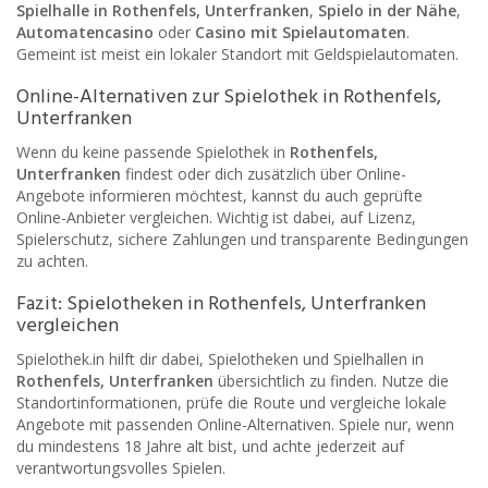
Spielhalle in Rothenfels, Unterfranken
,
Spielo in der Nähe
,
Automatencasino
oder
Casino mit Spielautomaten
.
Gemeint ist meist ein lokaler Standort mit Geldspielautomaten.
Online-Alternativen zur Spielothek in Rothenfels,
Unterfranken
Wenn du keine passende Spielothek in
Rothenfels,
Unterfranken
findest oder dich zusätzlich über Online-
Angebote informieren möchtest, kannst du auch geprüfte
Online-Anbieter vergleichen. Wichtig ist dabei, auf Lizenz,
Spielerschutz, sichere Zahlungen und transparente Bedingungen
zu achten.
Fazit: Spielotheken in Rothenfels, Unterfranken
vergleichen
Spielothek.in hilft dir dabei, Spielotheken und Spielhallen in
Rothenfels, Unterfranken
übersichtlich zu finden. Nutze die
Standortinformationen, prüfe die Route und vergleiche lokale
Angebote mit passenden Online-Alternativen. Spiele nur, wenn
du mindestens 18 Jahre alt bist, und achte jederzeit auf
verantwortungsvolles Spielen.