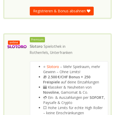
Registrieren & Bonus absahnen
Premium
online
Slotoro
Spielothek in
Rothenfels, Unterfranken
⭐
Slotoro
– Mehr Spielraum, mehr
Gewinn – Ohne Limits!
🎁
2.500 €/CHF Bonus + 250
Freispiele
auf deine Einzahlungen
🎰 Klassiker & Neuheiten von
Novoline
, Gamomat & Co.
💳 Ein- & Auszahlungen per
SOFORT
,
Paysafe & Crypto
💥 Hohe Limits für echte High Roller
– keine Einschränkungen