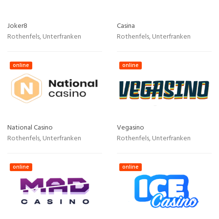
Joker8
Casina
Rothenfels, Unterfranken
Rothenfels, Unterfranken
online
online
National Casino
Vegasino
Rothenfels, Unterfranken
Rothenfels, Unterfranken
online
online