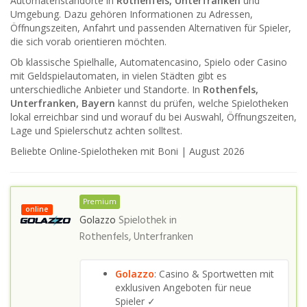
Automatenstandorte in
Rothenfels, Unterfranken
und
Umgebung. Dazu gehören Informationen zu Adressen,
Öffnungszeiten, Anfahrt und passenden Alternativen für Spieler,
die sich vorab orientieren möchten.
Ob klassische Spielhalle, Automatencasino, Spielo oder Casino
mit Geldspielautomaten, in vielen Städten gibt es
unterschiedliche Anbieter und Standorte. In
Rothenfels,
Unterfranken, Bayern
kannst du prüfen, welche Spielotheken
lokal erreichbar sind und worauf du bei Auswahl, Öffnungszeiten,
Lage und Spielerschutz achten solltest.
Beliebte Online-Spielotheken mit Boni | August 2026
Premium
online
Golazzo
Spielothek in
Rothenfels, Unterfranken
Golazzo
: Casino & Sportwetten mit
exklusiven Angeboten für neue
Spieler ✓