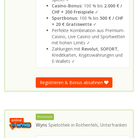
Casino-Bonus:
100 % bis
2.000 € /
CHF + 200 Freispiele
✓
Sportbonus:
100 % bis
500 € / CHF
+ 20 € Gratiswette
✓
Perfekte Kombination aus Premium-
Casino, Live Casino und Sportwetten
mit hohen Limits ✓
Zahlungen mit
Revolut
,
SOFORT
,
Kreditkarten, Kryptowährungen und
E-Wallets ✓
Registrieren & Bonus absahnen
Premium
online
Wyns
Spielothek in
Rothenfels, Unterfranken