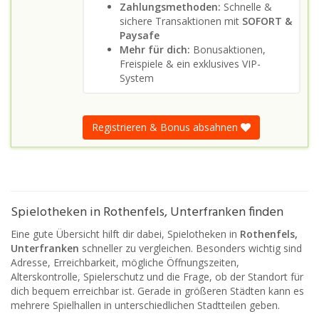
Zahlungsmethoden:
Schnelle &
sichere Transaktionen mit
SOFORT &
Paysafe
Mehr für dich:
Bonusaktionen,
Freispiele & ein exklusives VIP-
System
Registrieren & Bonus absahnen
Spielotheken in Rothenfels, Unterfranken finden
Eine gute Übersicht hilft dir dabei, Spielotheken in
Rothenfels,
Unterfranken
schneller zu vergleichen. Besonders wichtig sind
Adresse, Erreichbarkeit, mögliche Öffnungszeiten,
Alterskontrolle, Spielerschutz und die Frage, ob der Standort für
dich bequem erreichbar ist. Gerade in größeren Städten kann es
mehrere Spielhallen in unterschiedlichen Stadtteilen geben.