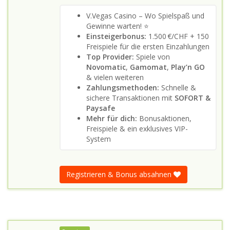
V.Vegas Casino – Wo Spielspaß und
Gewinne warten! ⭐
Einsteigerbonus:
1.500 €/CHF + 150
Freispiele für die ersten Einzahlungen
Top Provider:
Spiele von
Novomatic
,
Gamomat
,
Play’n GO
& vielen weiteren
Zahlungsmethoden:
Schnelle &
sichere Transaktionen mit
SOFORT &
Paysafe
Mehr für dich:
Bonusaktionen,
Freispiele & ein exklusives VIP-
System
Registrieren & Bonus absahnen