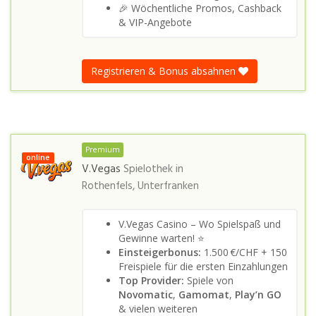
🎉 Wöchentliche Promos, Cashback
& VIP-Angebote
Registrieren & Bonus absahnen
Premium
online
V.Vegas
Spielothek in
Rothenfels, Unterfranken
V.Vegas Casino – Wo Spielspaß und
Gewinne warten! ⭐
Einsteigerbonus:
1.500 €/CHF + 150
Freispiele für die ersten Einzahlungen
Top Provider:
Spiele von
Novomatic
,
Gamomat
,
Play’n GO
& vielen weiteren