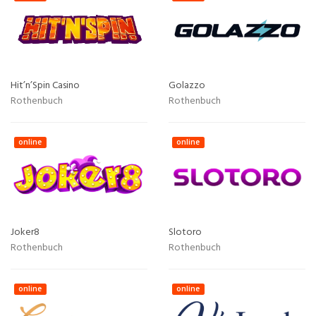
Hit’n’Spin Casino
Golazzo
Rothenbuch
Rothenbuch
online
online
Joker8
Slotoro
Rothenbuch
Rothenbuch
online
online