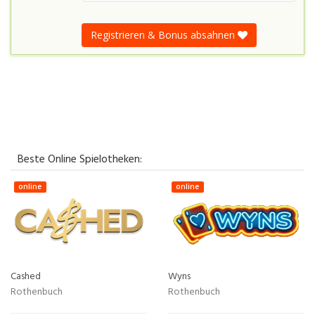
Registrieren & Bonus absahnen
Beste Online Spielotheken:
online
online
Cashed
Wyns
Rothenbuch
Rothenbuch