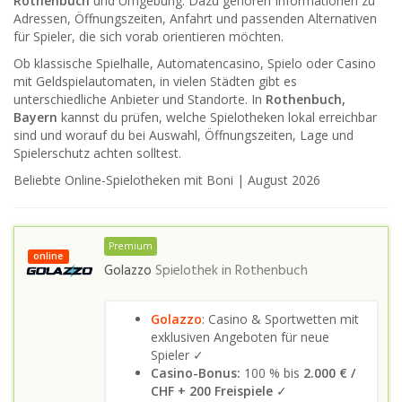
Rothenbuch
und Umgebung. Dazu gehören Informationen zu
Adressen, Öffnungszeiten, Anfahrt und passenden Alternativen
für Spieler, die sich vorab orientieren möchten.
Ob klassische Spielhalle, Automatencasino, Spielo oder Casino
mit Geldspielautomaten, in vielen Städten gibt es
unterschiedliche Anbieter und Standorte. In
Rothenbuch,
Bayern
kannst du prüfen, welche Spielotheken lokal erreichbar
sind und worauf du bei Auswahl, Öffnungszeiten, Lage und
Spielerschutz achten solltest.
Beliebte Online-Spielotheken mit Boni | August 2026
Premium
online
Golazzo
Spielothek in
Rothenbuch
Golazzo
: Casino & Sportwetten mit
exklusiven Angeboten für neue
Spieler ✓
Casino-Bonus:
100 % bis
2.000 € /
CHF + 200 Freispiele
✓