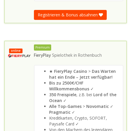
Registrieren & Bonus absahnen
Premium
online
FieryPlay
Spielothek in
Rothenbuch
★
FieryPlay Casino
>
Das Warten
hat ein Ende – Jetzt verfügbar!
Bis zu 2500€/CHF
Willkommensbonus
✓
350 Freispiele
, z.B. bei
Lord of the
Ocean
✓
Alle Top-Games
>
Novomatic
✓
Pragmatic
✓
Kreditkarten, Crypto, SOFORT,
Paysafe Card ✓
Von den Machern des legendären