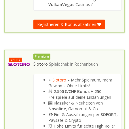
VulkanVegas
Casinos✓
Registrieren & Bonus absahnen
Premium
online
Slotoro
Spielothek in
Rothenbuch
⭐
Slotoro
– Mehr Spielraum, mehr
Gewinn – Ohne Limits!
🎁
2.500 €/CHF Bonus + 250
Freispiele
auf deine Einzahlungen
🎰 Klassiker & Neuheiten von
Novoline
, Gamomat & Co.
💳 Ein- & Auszahlungen per
SOFORT
,
Paysafe & Crypto
💥 Hohe Limits für echte High Roller