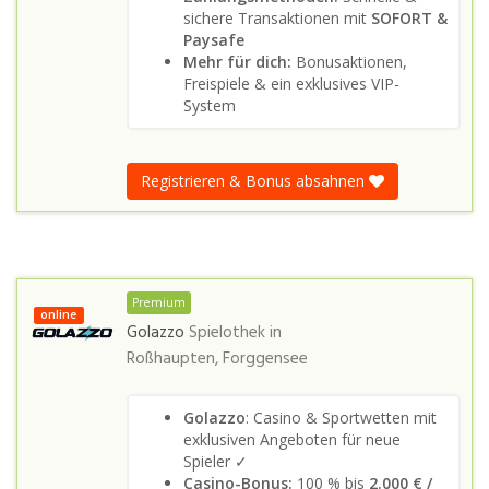
sichere Transaktionen mit
SOFORT &
Paysafe
Mehr für dich:
Bonusaktionen,
Freispiele & ein exklusives VIP-
System
Registrieren & Bonus absahnen
Premium
online
Golazzo
Spielothek in
Roßhaupten, Forggensee
Golazzo
: Casino & Sportwetten mit
exklusiven Angeboten für neue
Spieler ✓
Casino-Bonus:
100 % bis
2.000 € /