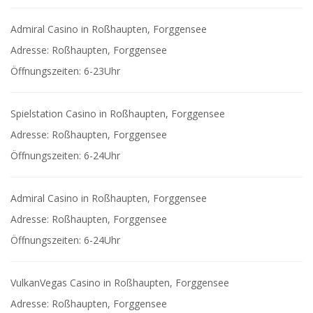
Admiral Casino in Roßhaupten, Forggensee
Adresse: Roßhaupten, Forggensee
Öffnungszeiten: 6-23Uhr
Spielstation Casino in Roßhaupten, Forggensee
Adresse: Roßhaupten, Forggensee
Öffnungszeiten: 6-24Uhr
Admiral Casino in Roßhaupten, Forggensee
Adresse: Roßhaupten, Forggensee
Öffnungszeiten: 6-24Uhr
VulkanVegas Casino in Roßhaupten, Forggensee
Adresse: Roßhaupten, Forggensee