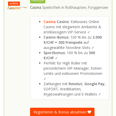
Premium
online
Casina
Spielothek in
Roßhaupten, Forggensee
Casina
Casino
: Exklusives Online
Casino mit elegantem Ambiente &
erstklassigem VIP-Service ✓
Casino-Bonus:
100 % bis zu
2.000
€/CHF + 300 Freispiele
auf
ausgewählte Novoline-Slots ✓
Sportbonus:
100 % bis zu
500
€/CHF
✓
Perfekt für High Roller mit
persönlichem VIP-Manager, hohen
Limits und exklusiven Promotionen
✓
Zahlungen mit
Revolut
,
Google Pay
,
SOFORT, Kreditkarten,
Kryptowährungen und E-Wallets ✓
Registrieren & Bonus absahnen