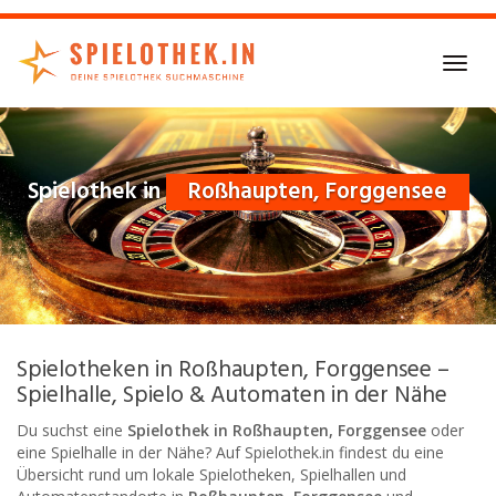
Skip
to
main
Toggl
content
navig
Spielothek in
Roßhaupten, Forggensee
Spielotheken in Roßhaupten, Forggensee –
Spielhalle, Spielo & Automaten in der Nähe
Du suchst eine
Spielothek in Roßhaupten, Forggensee
oder
eine Spielhalle in der Nähe? Auf Spielothek.in findest du eine
Übersicht rund um lokale Spielotheken, Spielhallen und