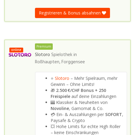
Registrieren & Bonus absahnen
Premium
online
Slotoro
Spielothek in
Roßhaupten, Forggensee
⭐
Slotoro
– Mehr Spielraum, mehr
Gewinn – Ohne Limits!
🎁
2.500 €/CHF Bonus + 250
Freispiele
auf deine Einzahlungen
🎰 Klassiker & Neuheiten von
Novoline
, Gamomat & Co.
💳 Ein- & Auszahlungen per
SOFORT
,
Paysafe & Crypto
💥 Hohe Limits für echte High Roller
– keine Einschränkungen