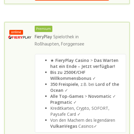
Premium
online
FieryPlay
Spielothek in
Roßhaupten, Forggensee
★
FieryPlay Casino
>
Das Warten
hat ein Ende – Jetzt verfügbar!
Bis zu 2500€/CHF
Willkommensbonus
✓
350 Freispiele
, z.B. bei
Lord of the
Ocean
✓
Alle Top-Games
>
Novomatic
✓
Pragmatic
✓
Kreditkarten, Crypto, SOFORT,
Paysafe Card ✓
Von den Machern des legendären
VulkanVegas
Casinos✓