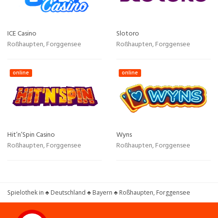
ICE Casino
Slotoro
Roßhaupten, Forggensee
Roßhaupten, Forggensee
online
online
Hit’n’Spin Casino
Wyns
Roßhaupten, Forggensee
Roßhaupten, Forggensee
Spielothek in
♣
Deutschland
♣
Bayern
♣
Roßhaupten, Forggensee