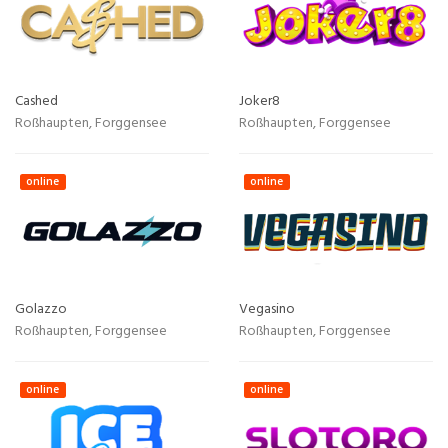
Cashed
Joker8
Roßhaupten, Forggensee
Roßhaupten, Forggensee
online
online
Golazzo
Vegasino
Roßhaupten, Forggensee
Roßhaupten, Forggensee
online
online