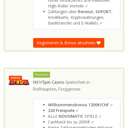
hoher Einsatzlimits und exklusiver
High-Roller-Vorteile ✓
Zahlungen über
Revolut
,
SOFORT
,
Kreditkarte, Kryptowährungen,
Banktransfer und E-Wallets ✓
Registrieren & Bonus absahnen
Premium
online
Hit’n’Spin Casino
Spielothek in
Roßhaupten, Forggensee
Willkommensbonus 1200€/CHF
✓
220 Freispiele
✓
ALLE
NOVOMATIC
SPIELE ✓
Cashback bis zu 2000€ ✓
Beste Zahlungsmethoden inklusive