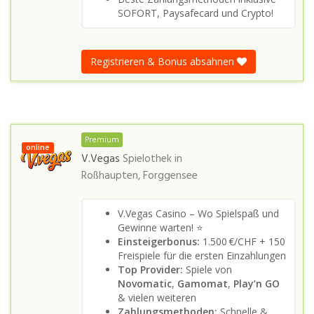
SOFORT, Paysafecard und Crypto!
Registrieren & Bonus absahnen
Premium
online
V.Vegas
Spielothek in
Roßhaupten, Forggensee
V.Vegas Casino – Wo Spielspaß und
Gewinne warten! ⭐
Einsteigerbonus:
1.500 €/CHF + 150
Freispiele für die ersten Einzahlungen
Top Provider:
Spiele von
Novomatic
,
Gamomat
,
Play’n GO
& vielen weiteren
Zahlungsmethoden:
Schnelle &