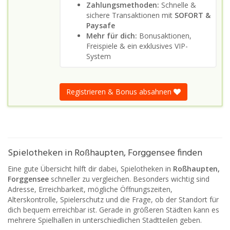
Zahlungsmethoden:
Schnelle &
sichere Transaktionen mit
SOFORT &
Paysafe
Mehr für dich:
Bonusaktionen,
Freispiele & ein exklusives VIP-
System
Registrieren & Bonus absahnen
Spielotheken in Roßhaupten, Forggensee finden
Eine gute Übersicht hilft dir dabei, Spielotheken in
Roßhaupten,
Forggensee
schneller zu vergleichen. Besonders wichtig sind
Adresse, Erreichbarkeit, mögliche Öffnungszeiten,
Alterskontrolle, Spielerschutz und die Frage, ob der Standort für
dich bequem erreichbar ist. Gerade in größeren Städten kann es
mehrere Spielhallen in unterschiedlichen Stadtteilen geben.