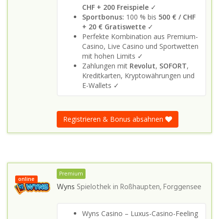
CHF + 200 Freispiele
✓
Sportbonus:
100 % bis
500 € / CHF
+ 20 € Gratiswette
✓
Perfekte Kombination aus Premium-
Casino, Live Casino und Sportwetten
mit hohen Limits ✓
Zahlungen mit
Revolut
,
SOFORT
,
Kreditkarten, Kryptowährungen und
E-Wallets ✓
Registrieren & Bonus absahnen
Premium
online
Wyns
Spielothek in
Roßhaupten, Forggensee
Wyns Casino – Luxus-Casino-Feeling