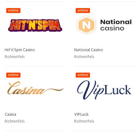
online
online
Hit’n’Spin Casino
National Casino
Rohrenfels
Rohrenfels
online
online
Casina
VIPLuck
Rohrenfels
Rohrenfels