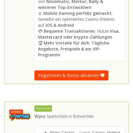
von
Novomatic, Merkur, Bally &
weiteren Top-Entwicklern
📱
Mobile Gaming perfekt gemacht
:
Genieße ein optimiertes Casino-Erlebnis
auf
iOS & Android
💳
Bequeme Transaktionen
: Nutze
Visa,
Mastercard oder Krypto-Zahlungen
🏆
Mehr Vorteile für dich
:
Tägliche
Angebote, Freispiele & ein VIP-
Programm
Registrieren & Bonus absahnen
Premium
online
Wyns
Spielothek in
Rohrenfels
Wyns Casino – Luxus-Casino-Feeling