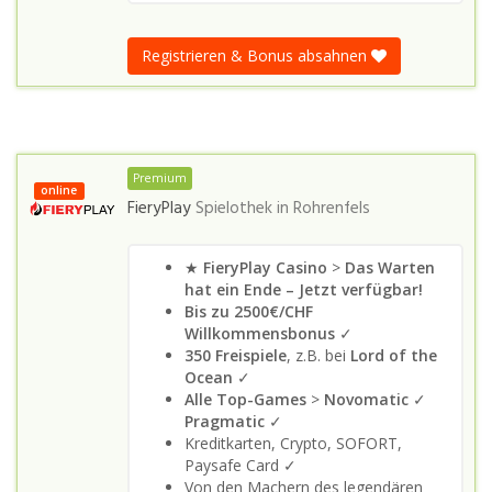
Registrieren & Bonus absahnen
Premium
online
FieryPlay
Spielothek in
Rohrenfels
★
FieryPlay Casino
>
Das Warten
hat ein Ende – Jetzt verfügbar!
Bis zu 2500€/CHF
Willkommensbonus
✓
350 Freispiele
, z.B. bei
Lord of the
Ocean
✓
Alle Top-Games
>
Novomatic
✓
Pragmatic
✓
Kreditkarten, Crypto, SOFORT,
Paysafe Card ✓
Von den Machern des legendären