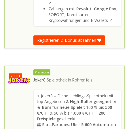
✓
Zahlungen mit
Revolut
,
Google Pay
,
SOFORT, Kreditkarten,
Kryptowährungen und E-Wallets ✓
Registrieren & Bonus absahnen
Premium
online
Joker8
Spielothek in
Rohrenfels
⭐ Joker8 – Deine Lieblings-Spielothek mit
top Angeboten
& High-Roller geeignet!
⭐
🔥
Boni für neue Spieler
: 100 % bis
500
€/CHF
& 50 % bis
1.000 €/CHF
+
200
Freispiele
geschenkt!
🎰
Slot-Paradies
: Über
5.600 Automaten