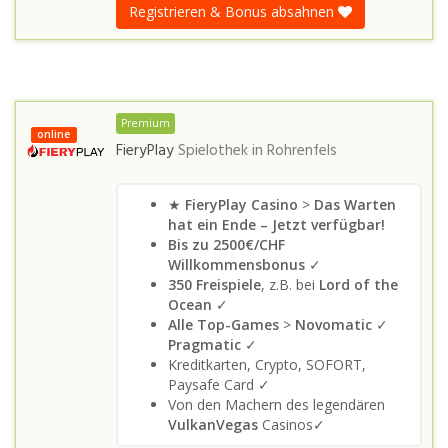
Registrieren & Bonus absahnen
Premium
online
FieryPlay
Spielothek in
Rohrenfels
★
FieryPlay Casino
>
Das Warten
hat ein Ende – Jetzt verfügbar!
Bis zu 2500€/CHF
Willkommensbonus
✓
350 Freispiele
, z.B. bei
Lord of the
Ocean
✓
Alle Top-Games
>
Novomatic
✓
Pragmatic
✓
Kreditkarten, Crypto, SOFORT,
Paysafe Card ✓
Von den Machern des legendären
VulkanVegas
Casinos✓