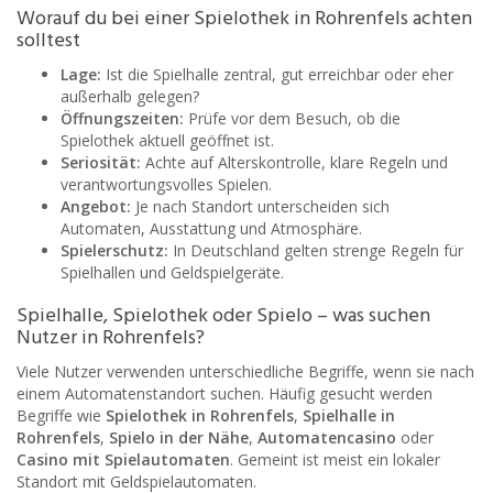
Worauf du bei einer Spielothek in Rohrenfels achten
solltest
Lage:
Ist die Spielhalle zentral, gut erreichbar oder eher
außerhalb gelegen?
Öffnungszeiten:
Prüfe vor dem Besuch, ob die
Spielothek aktuell geöffnet ist.
Seriosität:
Achte auf Alterskontrolle, klare Regeln und
verantwortungsvolles Spielen.
Angebot:
Je nach Standort unterscheiden sich
Automaten, Ausstattung und Atmosphäre.
Spielerschutz:
In Deutschland gelten strenge Regeln für
Spielhallen und Geldspielgeräte.
Spielhalle, Spielothek oder Spielo – was suchen
Nutzer in Rohrenfels?
Viele Nutzer verwenden unterschiedliche Begriffe, wenn sie nach
einem Automatenstandort suchen. Häufig gesucht werden
Begriffe wie
Spielothek in Rohrenfels
,
Spielhalle in
Rohrenfels
,
Spielo in der Nähe
,
Automatencasino
oder
Casino mit Spielautomaten
. Gemeint ist meist ein lokaler
Standort mit Geldspielautomaten.