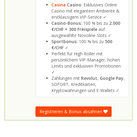
Casina
Casino
: Exklusives Online
Casino mit elegantem Ambiente &
erstklassigem VIP-Service ✓
Casino-Bonus:
100 % bis zu
2.000
€/CHF + 300 Freispiele
auf
ausgewählte Novoline-Slots ✓
Sportbonus:
100 % bis zu
500
€/CHF
✓
Perfekt für High Roller mit
persönlichem VIP-Manager, hohen
Limits und exklusiven Promotionen
✓
Zahlungen mit
Revolut
,
Google Pay
,
SOFORT, Kreditkarten,
Kryptowährungen und E-Wallets ✓
Registrieren & Bonus absahnen