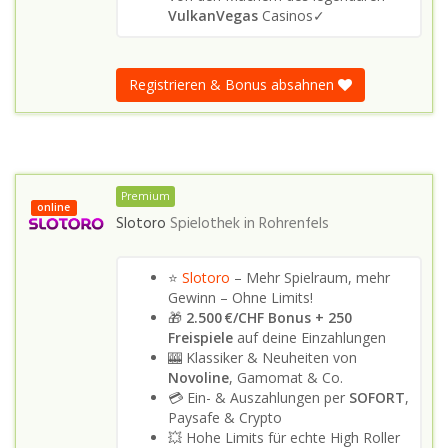
VulkanVegas
Casinos✓
Registrieren & Bonus absahnen
Premium
online
Slotoro
Spielothek in
Rohrenfels
⭐
Slotoro
– Mehr Spielraum, mehr
Gewinn – Ohne Limits!
🎁
2.500 €/CHF Bonus + 250
Freispiele
auf deine Einzahlungen
🎰 Klassiker & Neuheiten von
Novoline
, Gamomat & Co.
💳 Ein- & Auszahlungen per
SOFORT
,
Paysafe & Crypto
💥 Hohe Limits für echte High Roller