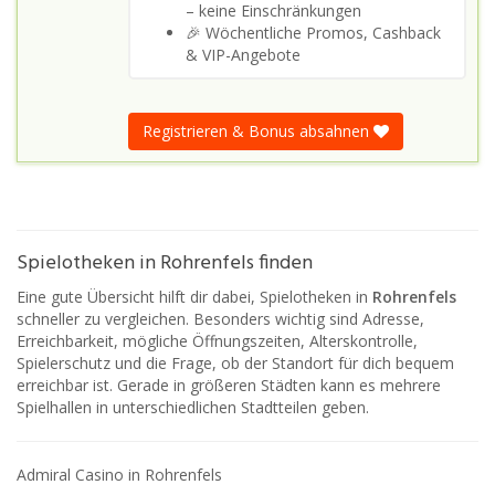
– keine Einschränkungen
🎉 Wöchentliche Promos, Cashback
& VIP-Angebote
Registrieren & Bonus absahnen
Spielotheken in Rohrenfels finden
Eine gute Übersicht hilft dir dabei, Spielotheken in
Rohrenfels
schneller zu vergleichen. Besonders wichtig sind Adresse,
Erreichbarkeit, mögliche Öffnungszeiten, Alterskontrolle,
Spielerschutz und die Frage, ob der Standort für dich bequem
erreichbar ist. Gerade in größeren Städten kann es mehrere
Spielhallen in unterschiedlichen Stadtteilen geben.
Admiral Casino in Rohrenfels