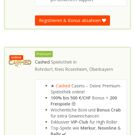
Registrieren & Bonus absahnen
Premium
online
Cashed
Spielothek in
Rohrdorf, Kreis Rosenheim, Oberbayern
★
Cashed
Casino – Deine Premium-
Spielothek online!
100% bis 500 €/CHF
Bonus +
200
Freispiele
🤑
Wöchentliche Boni und
Bonus Crab
für extra Gewinnchancen
Exklusiver
VIP-Club
für High Roller
Top-Spiele wie
Merkur
,
Novoline
&
Bally
✔️