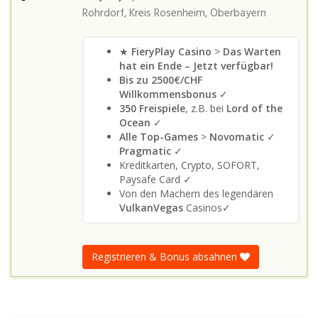
Rohrdorf, Kreis Rosenheim, Oberbayern
★
FieryPlay Casino
>
Das Warten
hat ein Ende – Jetzt verfügbar!
Bis zu 2500€/CHF
Willkommensbonus
✓
350 Freispiele
, z.B. bei
Lord of the
Ocean
✓
Alle Top-Games
>
Novomatic
✓
Pragmatic
✓
Kreditkarten, Crypto, SOFORT,
Paysafe Card ✓
Von den Machern des legendären
VulkanVegas
Casinos✓
Registrieren & Bonus absahnen