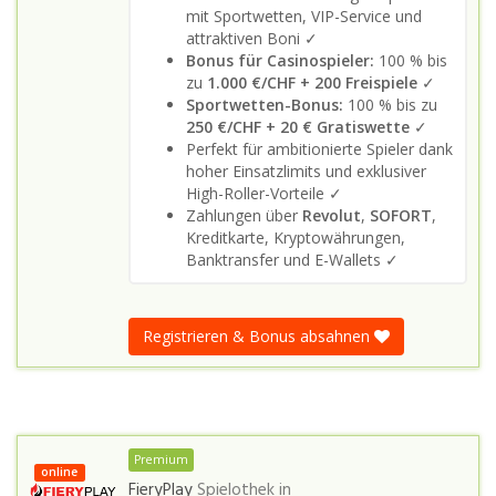
mit Sportwetten, VIP-Service und
attraktiven Boni ✓
Bonus für Casinospieler:
100 % bis
zu
1.000 €/CHF + 200 Freispiele
✓
Sportwetten-Bonus:
100 % bis zu
250 €/CHF + 20 € Gratiswette
✓
Perfekt für ambitionierte Spieler dank
hoher Einsatzlimits und exklusiver
High-Roller-Vorteile ✓
Zahlungen über
Revolut
,
SOFORT
,
Kreditkarte, Kryptowährungen,
Banktransfer und E-Wallets ✓
Registrieren & Bonus absahnen
Premium
online
FieryPlay
Spielothek in