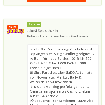
Premium
online
Joker8
Spielothek in
Rohrdorf, Kreis Rosenheim, Oberbayern
⭐ Joker8 – Deine Lieblings-Spielothek mit
top Angeboten
& High-Roller geeignet!
⭐
🔥
Boni für neue Spieler
: 100 % bis
500
€/CHF
& 50 % bis
1.000 €/CHF
+
200
Freispiele
geschenkt!
🎰
Slot-Paradies
: Über
5.600 Automaten
von
Novomatic, Merkur, Bally &
weiteren Top-Entwicklern
📱
Mobile Gaming perfekt gemacht
:
Genieße ein optimiertes Casino-Erlebnis
auf
iOS & Android
💳
Bequeme Transaktionen
: Nutze
Visa,