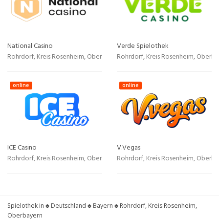
National Casino
Verde Spielothek
Rohrdorf, Kreis Rosenheim, Oberbayern
Rohrdorf, Kreis Rosenheim, Oberba
online
online
ICE Casino
V.Vegas
Rohrdorf, Kreis Rosenheim, Oberbayern
Rohrdorf, Kreis Rosenheim, Oberba
Spielothek in
♣
Deutschland
♣
Bayern
♣
Rohrdorf, Kreis Rosenheim,
Oberbayern