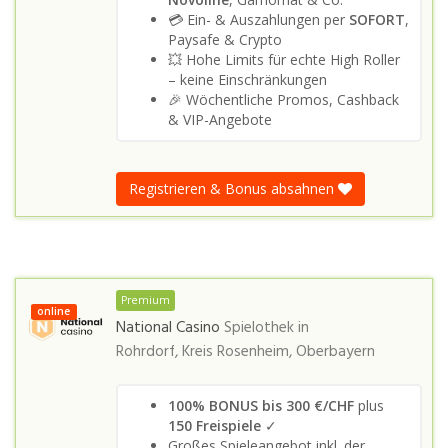
💳 Ein- & Auszahlungen per
SOFORT
,
Paysafe & Crypto
💥 Hohe Limits für echte High Roller
– keine Einschränkungen
🎉 Wöchentliche Promos, Cashback
& VIP-Angebote
Registrieren & Bonus absahnen
Premium
online
National Casino
Spielothek in
Rohrdorf, Kreis Rosenheim, Oberbayern
100% BONUS bis 300 €/CHF
plus
150 Freispiele
✓
Großes Spieleangebot inkl. der