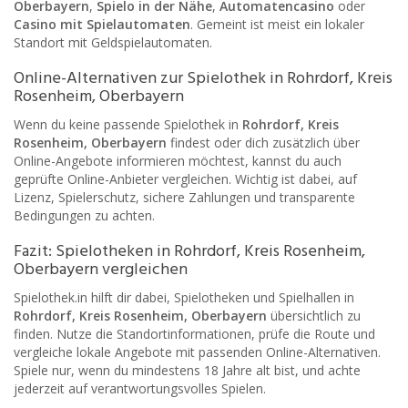
Oberbayern
,
Spielo in der Nähe
,
Automatencasino
oder
Casino mit Spielautomaten
. Gemeint ist meist ein lokaler
Standort mit Geldspielautomaten.
Online-Alternativen zur Spielothek in Rohrdorf, Kreis
Rosenheim, Oberbayern
Wenn du keine passende Spielothek in
Rohrdorf, Kreis
Rosenheim, Oberbayern
findest oder dich zusätzlich über
Online-Angebote informieren möchtest, kannst du auch
geprüfte Online-Anbieter vergleichen. Wichtig ist dabei, auf
Lizenz, Spielerschutz, sichere Zahlungen und transparente
Bedingungen zu achten.
Fazit: Spielotheken in Rohrdorf, Kreis Rosenheim,
Oberbayern vergleichen
Spielothek.in hilft dir dabei, Spielotheken und Spielhallen in
Rohrdorf, Kreis Rosenheim, Oberbayern
übersichtlich zu
finden. Nutze die Standortinformationen, prüfe die Route und
vergleiche lokale Angebote mit passenden Online-Alternativen.
Spiele nur, wenn du mindestens 18 Jahre alt bist, und achte
jederzeit auf verantwortungsvolles Spielen.