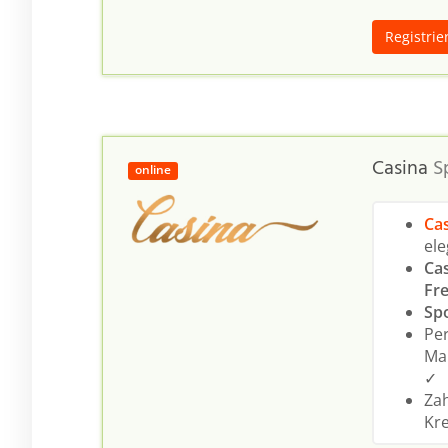
Registri
Casina
S
online
Ca
el
Ca
Fre
Sp
Per
Ma
✓
Za
Kr