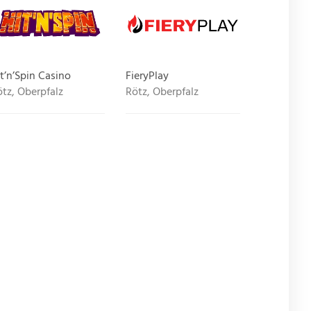
t’n’Spin Casino
FieryPlay
tz, Oberpfalz
Rötz, Oberpfalz