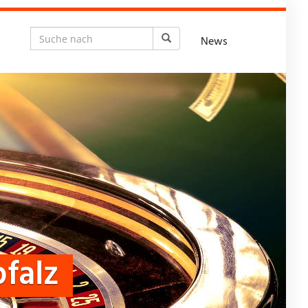
News
falz