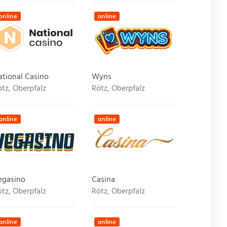
online
online
ational Casino
Wyns
tz, Oberpfalz
Rötz, Oberpfalz
online
online
egasino
Casina
tz, Oberpfalz
Rötz, Oberpfalz
online
online