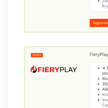
Za
Kr
Registri
FieryPla
online
★
Jet
Bi
350
Al
Kre
Vo
Ca