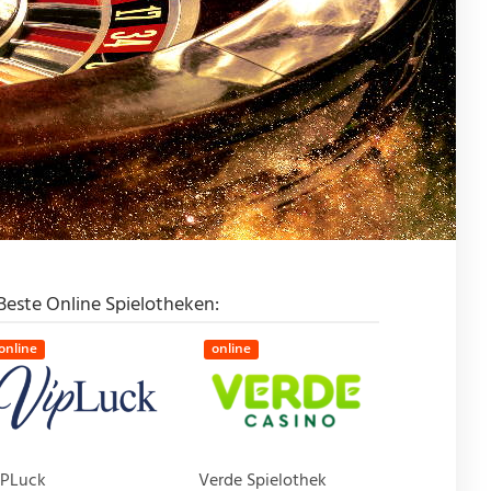
Beste Online Spielotheken:
online
online
IPLuck
Verde Spielothek