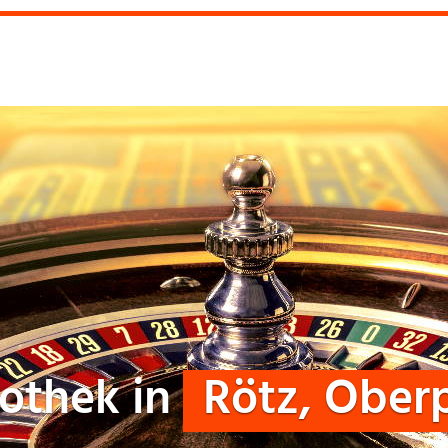
lothek in
Rötz, Oberp