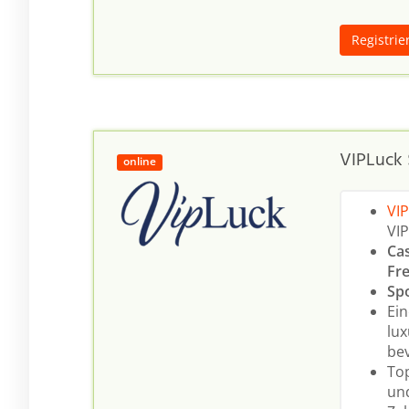
Registri
VIPLuck
online
VI
VIP
Ca
Fre
Sp
Ein
lux
be
To
un