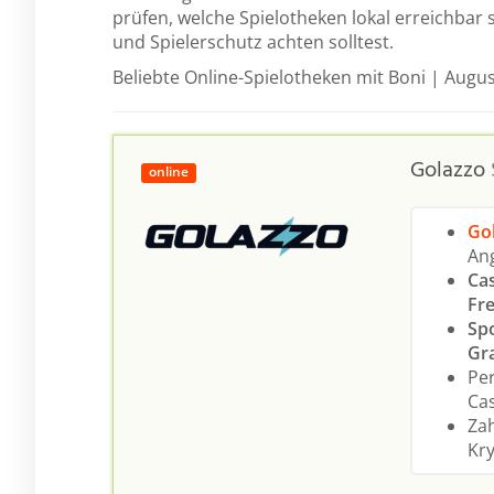
prüfen, welche Spielotheken lokal erreichbar
und Spielerschutz achten solltest.
Beliebte Online-Spielotheken mit Boni | Augu
Golazzo
online
Go
Ang
Ca
Fre
Sp
Gr
Pe
Ca
Za
Kr