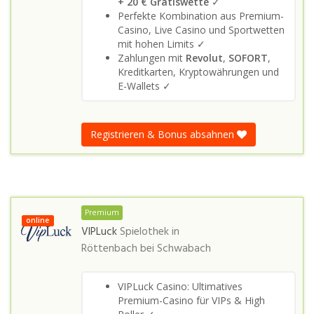
+ 20 € Gratiswette
✓
Perfekte Kombination aus Premium-
Casino, Live Casino und Sportwetten
mit hohen Limits ✓
Zahlungen mit
Revolut
,
SOFORT
,
Kreditkarten, Kryptowährungen und
E-Wallets ✓
Registrieren & Bonus absahnen
Premium
online
VIPLuck
Spielothek in
Röttenbach bei Schwabach
VIPLuck Casino: Ultimatives
Premium-Casino für VIPs & High