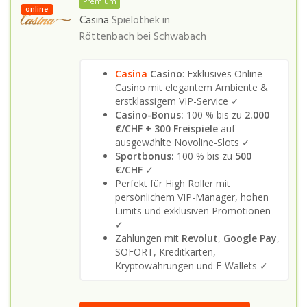
Premium
online
Casina
Spielothek in
Röttenbach bei Schwabach
Casina
Casino
: Exklusives Online
Casino mit elegantem Ambiente &
erstklassigem VIP-Service ✓
Casino-Bonus:
100 % bis zu
2.000
€/CHF + 300 Freispiele
auf
ausgewählte Novoline-Slots ✓
Sportbonus:
100 % bis zu
500
€/CHF
✓
Perfekt für High Roller mit
persönlichem VIP-Manager, hohen
Limits und exklusiven Promotionen
✓
Zahlungen mit
Revolut
,
Google Pay
,
SOFORT, Kreditkarten,
Kryptowährungen und E-Wallets ✓