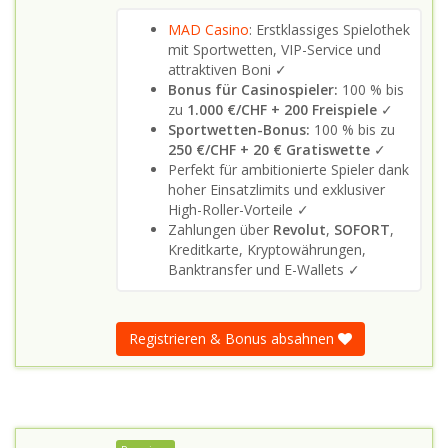
MAD Casino
: Erstklassiges Spielothek
mit Sportwetten, VIP-Service und
attraktiven Boni ✓
Bonus für Casinospieler:
100 % bis
zu
1.000 €/CHF + 200 Freispiele
✓
Sportwetten-Bonus:
100 % bis zu
250 €/CHF + 20 € Gratiswette
✓
Perfekt für ambitionierte Spieler dank
hoher Einsatzlimits und exklusiver
High-Roller-Vorteile ✓
Zahlungen über
Revolut
,
SOFORT
,
Kreditkarte, Kryptowährungen,
Banktransfer und E-Wallets ✓
Registrieren & Bonus absahnen