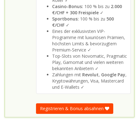
Roller ✓
Casino-Bonus:
100 % bis zu
2.000
€/CHF + 300 Freispiele
✓
Sportbonus:
100 % bis zu
500
€/CHF
✓
Eines der exklusivsten VIP-
Programme mit luxuriösen Prämien,
höchsten Limits & bevorzugtem
Premium-Service ✓
Top-Slots von Novomatic, Pragmatic
Play, Gamomat und vielen weiteren
bekannten Anbietern ✓
Zahlungen mit
Revolut
,
Google Pay
,
Kryptowährungen, Visa, Mastercard
und E-Wallets ✓
Registrieren & Bonus absahnen