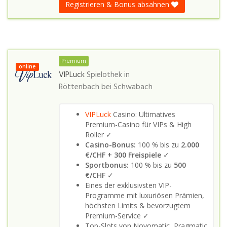
Registrieren & Bonus absahnen
Premium
online
VIPLuck
Spielothek in
Röttenbach bei Schwabach
VIPLuck
Casino: Ultimatives
Premium-Casino für VIPs & High
Roller ✓
Casino-Bonus:
100 % bis zu
2.000
€/CHF + 300 Freispiele
✓
Sportbonus:
100 % bis zu
500
€/CHF
✓
Eines der exklusivsten VIP-
Programme mit luxuriösen Prämien,
höchsten Limits & bevorzugtem
Premium-Service ✓
Top-Slots von Novomatic, Pragmatic