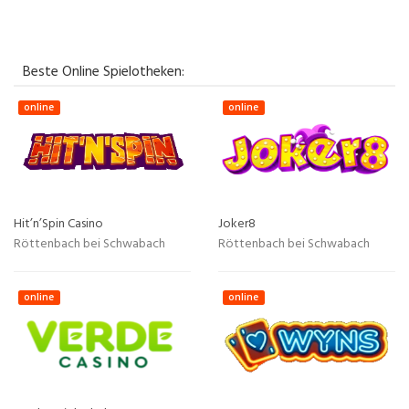
Beste Online Spielotheken:
online
online
Hit’n’Spin Casino
Joker8
Röttenbach bei Schwabach
Röttenbach bei Schwabach
online
online