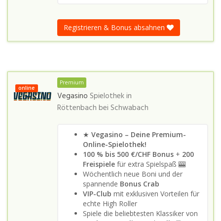
Registrieren & Bonus absahnen
Premium
online
Vegasino
Spielothek in
Röttenbach bei Schwabach
★
Vegasino – Deine Premium-
Online-Spielothek!
100 % bis 500 €/CHF Bonus
+
200
Freispiele
für extra Spielspaß 🎰
Wöchentlich neue Boni und der
spannende
Bonus Crab
VIP-Club
mit exklusiven Vorteilen für
echte High Roller
Spiele die beliebtesten Klassiker von