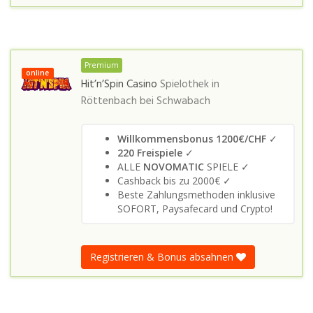
Premium
online
Hit’n’Spin Casino
Spielothek in
Röttenbach bei Schwabach
Willkommensbonus 1200€/CHF
✓
220 Freispiele
✓
ALLE
NOVOMATIC
SPIELE ✓
Cashback bis zu 2000€ ✓
Beste Zahlungsmethoden inklusive
SOFORT, Paysafecard und Crypto!
Registrieren & Bonus absahnen