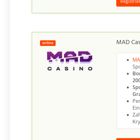
Registri
MAD Cas
online
MA
Spo
Bon
200
Sp
Gr
Per
Ein
Za
Kr