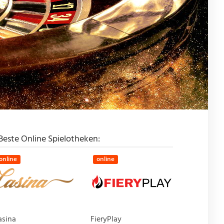
Beste Online Spielotheken:
online
online
asina
FieryPlay