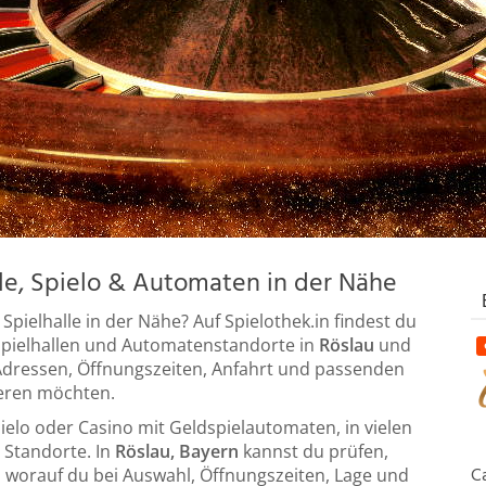
lle, Spielo & Automaten in der Nähe
Spielhalle in der Nähe? Auf Spielothek.in findest du
 Spielhallen und Automatenstandorte in
Röslau
und
dressen, Öffnungszeiten, Anfahrt und passenden
tieren möchten.
ielo oder Casino mit Geldspielautomaten, in vielen
 Standorte. In
Röslau, Bayern
kannst du prüfen,
C
d worauf du bei Auswahl, Öffnungszeiten, Lage und