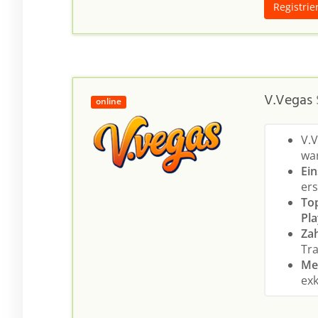
Registri
V.Vegas
online
V.
war
Ein
er
Top
Pl
Za
Tr
Meh
exk