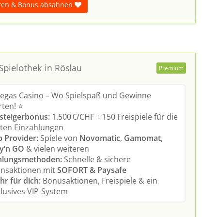
eren & Bonus absahnen
Spielothek in
Röslau
Premium
Vegas Casino – Wo Spielspaß und Gewinne
ten! ⭐
steigerbonus:
1.500 €/CHF + 150 Freispiele für die
sten Einzahlungen
 Provider:
Spiele von
Novomatic
,
Gamomat
,
ay’n GO
& vielen weiteren
hlungsmethoden:
Schnelle & sichere
ansaktionen mit
SOFORT & Paysafe
r für dich:
Bonusaktionen, Freispiele & ein
lusives VIP-System